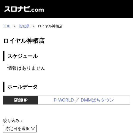
TOP
>
茨城県
>
ロイヤル神栖店
ロイヤル神栖店
スケジュール
情報はありません
ホールデータ
P-WORLD
／
DMMぱちタウン
店舗HP
絞り込み：