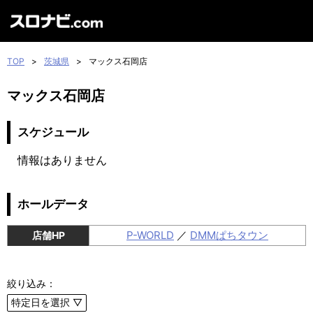
TOP
>
茨城県
>
マックス石岡店
マックス石岡店
スケジュール
情報はありません
ホールデータ
P-WORLD
／
DMMぱちタウン
店舗HP
絞り込み：