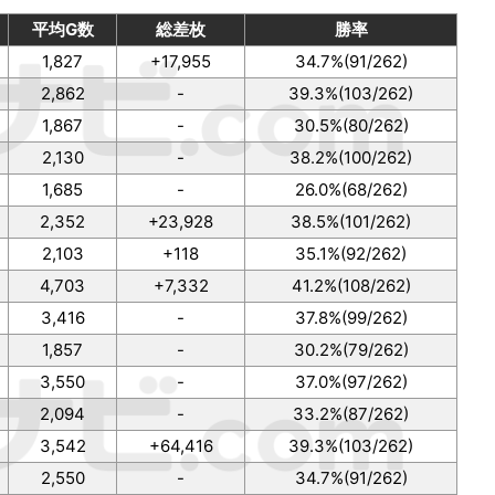
平均G数
総差枚
勝率
1,827
+17,955
34.7%(91/262)
2,862
-
39.3%(103/262)
1,867
-
30.5%(80/262)
2,130
-
38.2%(100/262)
1,685
-
26.0%(68/262)
2,352
+23,928
38.5%(101/262)
2,103
+118
35.1%(92/262)
4,703
+7,332
41.2%(108/262)
3,416
-
37.8%(99/262)
1,857
-
30.2%(79/262)
3,550
-
37.0%(97/262)
2,094
-
33.2%(87/262)
3,542
+64,416
39.3%(103/262)
2,550
-
34.7%(91/262)