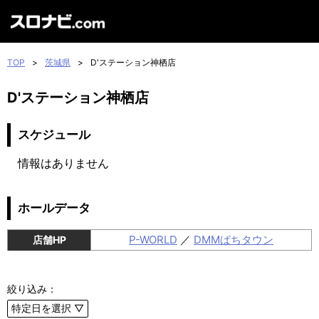
TOP
>
茨城県
>
D'ステーション神栖店
D'ステーション神栖店
スケジュール
情報はありません
ホールデータ
P-WORLD
／
DMMぱちタウン
店舗HP
絞り込み：