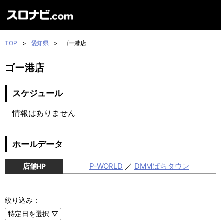
TOP
>
愛知県
>
ゴー港店
ゴー港店
スケジュール
情報はありません
ホールデータ
P-WORLD
／
DMMぱちタウン
店舗HP
絞り込み：