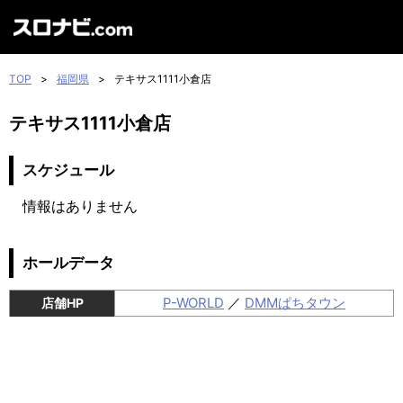
TOP
>
福岡県
>
テキサス1111小倉店
テキサス1111小倉店
スケジュール
情報はありません
ホールデータ
P-WORLD
／
DMMぱちタウン
店舗HP