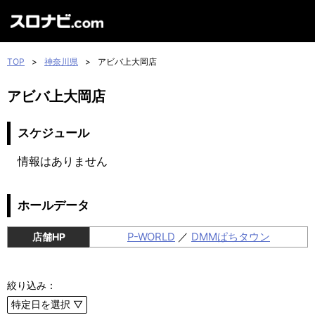
TOP
>
神奈川県
>
アビバ上大岡店
アビバ上大岡店
スケジュール
情報はありません
ホールデータ
P-WORLD
／
DMMぱちタウン
店舗HP
絞り込み：