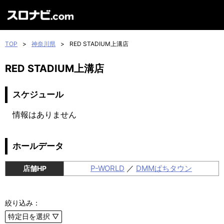
TOP
>
神奈川県
>
RED STADIUM上溝店
RED STADIUM上溝店
スケジュール
情報はありません
ホールデータ
P-WORLD
／
DMMぱちタウン
店舗HP
絞り込み：