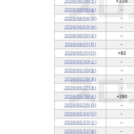
2026/06/06(土)
+339
2026/06/05(金)
-
2026/06/04(木)
-
2026/06/03(水)
-
2026/06/02(火)
-
2026/06/01(月)
-
2026/05/31(日)
+82
2026/05/30(土)
-
2026/05/29(金)
-
2026/05/28(木)
-
2026/05/27(水)
-
2026/05/26(火)
+290
2026/05/25(月)
-
2026/05/24(日)
-
2026/05/23(土)
-
2026/05/22(金)
-