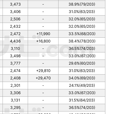
3,473
-
38.9%(79/203)
3,406
-
31.0%(63/203)
2,506
-
32.0%(65/203)
2,432
-
32.0%(65/203)
2,472
+11,990
33.5%(68/203)
4,436
+16,800
38.4%(78/203)
3,110
-
36.5%(74/203)
3,498
-
33.0%(67/203)
3,777
-
29.6%(60/203)
2,474
+29,810
31.0%(63/203)
2,408
+29,470
34.0%(69/203)
2,301
-
24.1%(49/203)
3,306
-
33.0%(67/203)
3,131
-
31.5%(64/203)
3,295
-
36.5%(74/203)