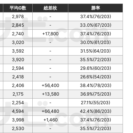
平均G数
総差枚
勝率
2,978
-
37.4%(76/203)
2,845
-
33.0%(67/203)
2,740
+17,800
37.4%(76/203)
3,020
-
30.0%(61/203)
3,592
-
31.5%(64/203)
3,920
-
35.5%(72/203)
2,594
-
29.6%(60/203)
2,418
-
26.6%(54/203)
2,406
+56,400
38.4%(78/203)
2,175
+13,580
36.9%(75/203)
2,254
-
27.1%(55/203)
4,594
+66,480
42.4%(86/203)
3,998
+1,460
37.4%(76/203)
2,530
-
35.5%(72/203)