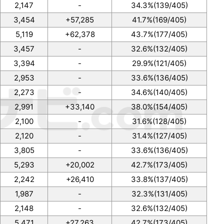
2,147
-
34.3%(139/405)
3,454
+57,285
41.7%(169/405)
5,119
+62,378
43.7%(177/405)
3,457
-
32.6%(132/405)
3,394
-
29.9%(121/405)
2,953
-
33.6%(136/405)
2,273
-
34.6%(140/405)
2,991
+33,140
38.0%(154/405)
2,100
-
31.6%(128/405)
2,120
-
31.4%(127/405)
3,805
-
33.6%(136/405)
5,293
+20,002
42.7%(173/405)
2,242
+26,410
33.8%(137/405)
1,987
-
32.3%(131/405)
2,148
-
32.6%(132/405)
5,471
+27,263
42.7%(173/405)