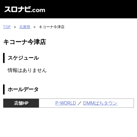
TOP
>
兵庫県
>
キコーナ今津店
キコーナ今津店
スケジュール
情報はありません
ホールデータ
P-WORLD
／
DMMぱちタウン
店舗HP