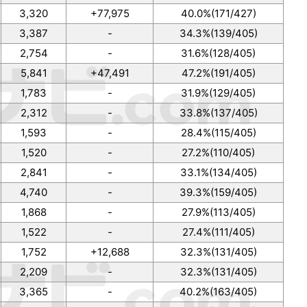
3,320
+77,975
40.0%(171/427)
3,387
-
34.3%(139/405)
2,754
-
31.6%(128/405)
5,841
+47,491
47.2%(191/405)
1,783
-
31.9%(129/405)
2,312
-
33.8%(137/405)
1,593
-
28.4%(115/405)
1,520
-
27.2%(110/405)
2,841
-
33.1%(134/405)
4,740
-
39.3%(159/405)
1,868
-
27.9%(113/405)
1,522
-
27.4%(111/405)
1,752
+12,688
32.3%(131/405)
2,209
-
32.3%(131/405)
3,365
-
40.2%(163/405)