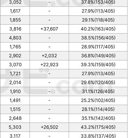
3,052
-
37.8%(153/405)
1,617
-
27.9%(113/405)
1,855
-
29.1%(118/405)
3,816
+37,607
40.2%(163/405)
4,803
-
38.5%(156/405)
1,765
-
28.9%(117/405)
2,902
+2,032
36.8%(149/405)
3,070
+22,923
39.3%(159/405)
1,721
-
27.9%(113/405)
2,014
-
29.6%(120/405)
1,910
-
31.1%(126/405)
1,491
-
25.2%(102/405)
1,515
-
28.1%(114/405)
2,648
-
35.1%(142/405)
5,303
+26,502
43.2%(175/405)
3,117
-
33.8%(137/405)