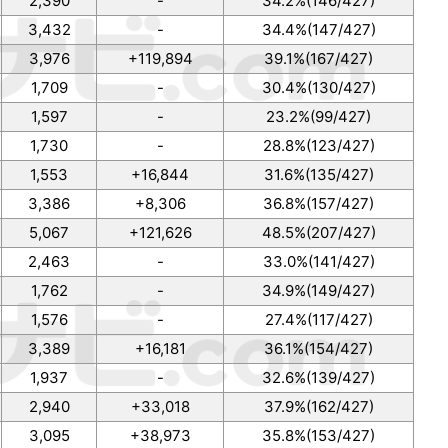
2,390
-
34.2%(146/427)
3,432
-
34.4%(147/427)
3,976
+119,894
39.1%(167/427)
1,709
-
30.4%(130/427)
1,597
-
23.2%(99/427)
1,730
-
28.8%(123/427)
1,553
+16,844
31.6%(135/427)
3,386
+8,306
36.8%(157/427)
5,067
+121,626
48.5%(207/427)
2,463
-
33.0%(141/427)
1,762
-
34.9%(149/427)
1,576
-
27.4%(117/427)
3,389
+16,181
36.1%(154/427)
1,937
-
32.6%(139/427)
2,940
+33,018
37.9%(162/427)
3,095
+38,973
35.8%(153/427)