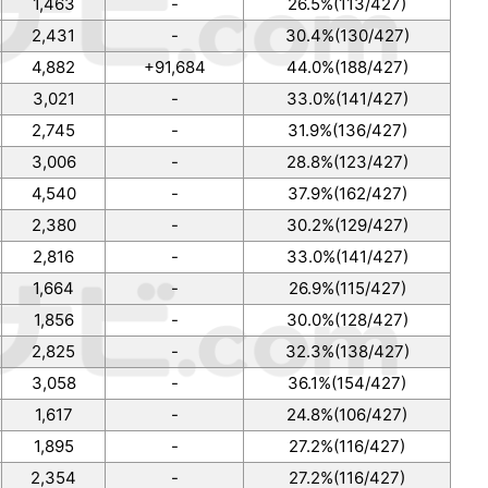
1,463
-
26.5%(113/427)
2,431
-
30.4%(130/427)
4,882
+91,684
44.0%(188/427)
3,021
-
33.0%(141/427)
2,745
-
31.9%(136/427)
3,006
-
28.8%(123/427)
4,540
-
37.9%(162/427)
2,380
-
30.2%(129/427)
2,816
-
33.0%(141/427)
1,664
-
26.9%(115/427)
1,856
-
30.0%(128/427)
2,825
-
32.3%(138/427)
3,058
-
36.1%(154/427)
1,617
-
24.8%(106/427)
1,895
-
27.2%(116/427)
2,354
-
27.2%(116/427)