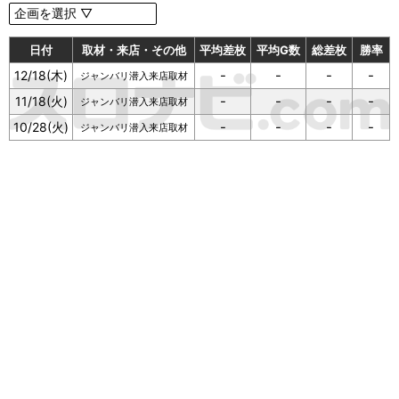
日付
取材・来店・その他
平均差枚
平均G数
総差枚
勝率
-
-
-
-
12/18(木)
ジャンバリ潜入来店取材
-
-
-
-
11/18(火)
ジャンバリ潜入来店取材
-
-
-
-
10/28(火)
ジャンバリ潜入来店取材