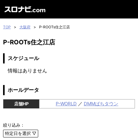
TOP
>
大阪府
>
P-ROOTs住之江店
P-ROOTs住之江店
スケジュール
情報はありません
ホールデータ
P-WORLD
／
DMMぱちタウン
店舗HP
絞り込み：