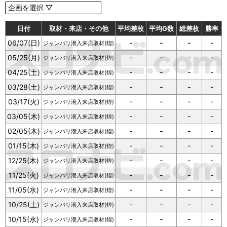
日付
取材・来店・その他
平均差枚
平均G数
総差枚
勝率
-
-
-
-
06/07(日)
ジャンバリ潜入来店取材(煌)
-
-
-
-
05/25(月)
ジャンバリ潜入来店取材(煌)
-
-
-
-
04/25(土)
ジャンバリ潜入来店取材(煌)
-
-
-
-
03/28(土)
ジャンバリ潜入来店取材(煌)
-
-
-
-
03/17(火)
ジャンバリ潜入来店取材(煌)
-
-
-
-
03/05(木)
ジャンバリ潜入来店取材(煌)
-
-
-
-
02/05(木)
ジャンバリ潜入来店取材(煌)
-
-
-
-
01/15(木)
ジャンバリ潜入来店取材(煌)
-
-
-
-
12/25(木)
ジャンバリ潜入来店取材(煌)
-
-
-
-
11/25(火)
ジャンバリ潜入来店取材(煌)
-
-
-
-
11/05(水)
ジャンバリ潜入来店取材(煌)
-
-
-
-
10/25(土)
ジャンバリ潜入来店取材(煌)
-
-
-
-
10/15(水)
ジャンバリ潜入来店取材(煌)