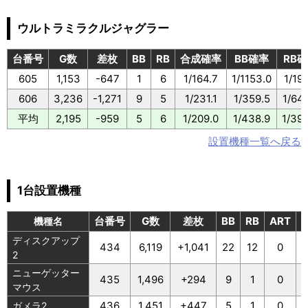
ウルトラミラクルジャグラー
台番号
G数
差枚
BB
RB
合成確率
BB確率
RB
605
1,153
-647
1
6
1/164.7
1/1153.0
1/192
606
3,236
-1,271
9
5
1/231.1
1/359.5
1/647
平均
2,195
-959
5
6
1/209.0
1/438.9
1/399
設置機種一覧へ戻る
1台設置機種
台番号
G数
差枚
BB
RB
ART
機種名
ディスクアップ
434
6,119
+1,041
22
12
0
2
ニューゲッター
435
1,496
+294
9
1
0
マウス
436
1,451
+447
5
1
0
ガメラ2