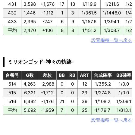
431
3,598
+1,676
17
13
1/119.9
1/211.6
1/27
432
1,446
-1,112
1
3
1/361.5
1/1446.0
1/48
433
2,365
-247
6
9
1/157.6
1/394.1
1/26
平均
2,470
+106
8
8
1/151.2
1/308.7
1/29
設置機種一覧へ戻る
ミリオンゴッド‐神々の軌跡‐
台番号
G数
差枚
BB
RB
ART
合成確率
BB確率
514
4,263
-2,988
0
0
12
1/355.2
1/0.0
515
6,321
-1,712
0
0
23
1/274.8
1/0.0
516
6,492
-1,176
21
0
39
1/108.2
1/309.1
平均
5,692
-1,959
7
0
25
1/179.7
1/813.1
設置機種一覧へ戻る