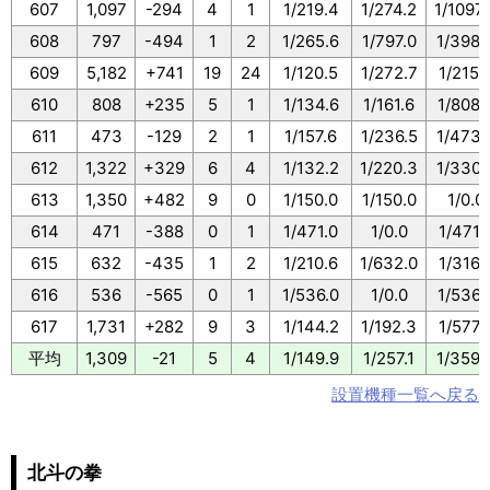
607
1,097
-294
4
1
1/219.4
1/274.2
1/1097.
608
797
-494
1
2
1/265.6
1/797.0
1/398.
609
5,182
+741
19
24
1/120.5
1/272.7
1/215.
610
808
+235
5
1
1/134.6
1/161.6
1/808.
611
473
-129
2
1
1/157.6
1/236.5
1/473.
612
1,322
+329
6
4
1/132.2
1/220.3
1/330.
613
1,350
+482
9
0
1/150.0
1/150.0
1/0.0
614
471
-388
0
1
1/471.0
1/0.0
1/471.
615
632
-435
1
2
1/210.6
1/632.0
1/316.
616
536
-565
0
1
1/536.0
1/0.0
1/536.
617
1,731
+282
9
3
1/144.2
1/192.3
1/577.
平均
1,309
-21
5
4
1/149.9
1/257.1
1/359.
設置機種一覧へ戻る
北斗の拳