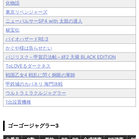
化物語
東京リベンジャーズ
ニューパルサーSP4 with 太鼓の達人
秘宝伝
バイオハザードRE:3
かぐや様は告らせたい
バジリスク～甲賀忍法帖～絆2 天膳 BLACK EDITION
ToLOVEるダークネス
戦国乙女4 戦乱に閃く炯眼の軍師
甲鉄城のカバネリ 海門決戦
ウルトラミラクルジャグラー
1台設置機種
ゴーゴージャグラー3