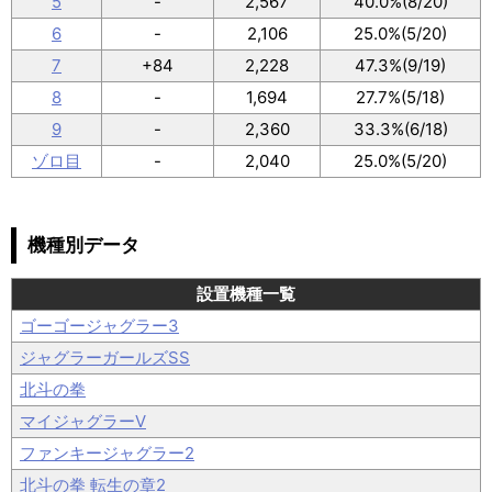
5
-
2,567
40.0%(8/20)
6
-
2,106
25.0%(5/20)
7
+84
2,228
47.3%(9/19)
8
-
1,694
27.7%(5/18)
9
-
2,360
33.3%(6/18)
ゾロ目
-
2,040
25.0%(5/20)
機種別データ
設置機種一覧
ゴーゴージャグラー3
ジャグラーガールズSS
北斗の拳
マイジャグラーV
ファンキージャグラー2
北斗の拳 転生の章2