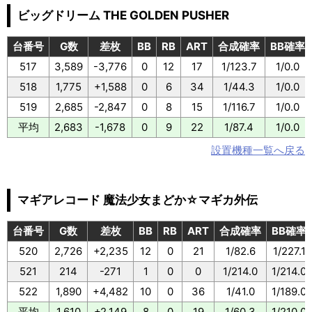
ビッグドリーム THE GOLDEN PUSHER
台番号
G数
差枚
BB
RB
ART
合成確率
BB確率
517
3,589
-3,776
0
12
17
1/123.7
1/0.0
518
1,775
+1,588
0
6
34
1/44.3
1/0.0
519
2,685
-2,847
0
8
15
1/116.7
1/0.0
平均
2,683
-1,678
0
9
22
1/87.4
1/0.0
設置機種一覧へ戻る
マギアレコード 魔法少女まどか☆マギカ外伝
台番号
G数
差枚
BB
RB
ART
合成確率
BB確率
520
2,726
+2,235
12
0
21
1/82.6
1/227.1
521
214
-271
1
0
0
1/214.0
1/214.0
522
1,890
+4,482
10
0
36
1/41.0
1/189.0
平均
1,610
+2,149
8
0
19
1/60.3
1/210.0