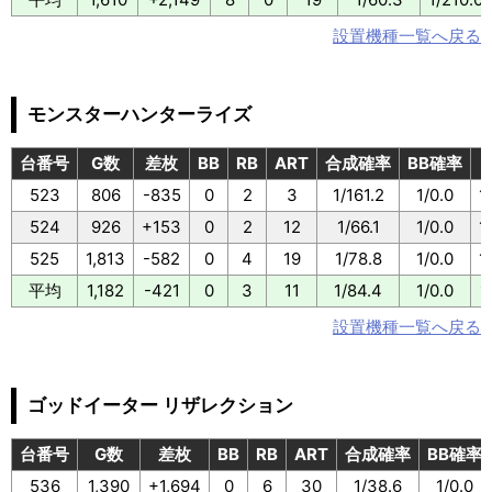
設置機種一覧へ戻る
モンスターハンターライズ
台番号
G数
差枚
BB
RB
ART
合成確率
BB確率
523
806
-835
0
2
3
1/161.2
1/0.0
1
524
926
+153
0
2
12
1/66.1
1/0.0
1
525
1,813
-582
0
4
19
1/78.8
1/0.0
1
平均
1,182
-421
0
3
11
1/84.4
1/0.0
1
設置機種一覧へ戻る
ゴッドイーター リザレクション
台番号
G数
差枚
BB
RB
ART
合成確率
BB確率
536
1,390
+1,694
0
6
30
1/38.6
1/0.0