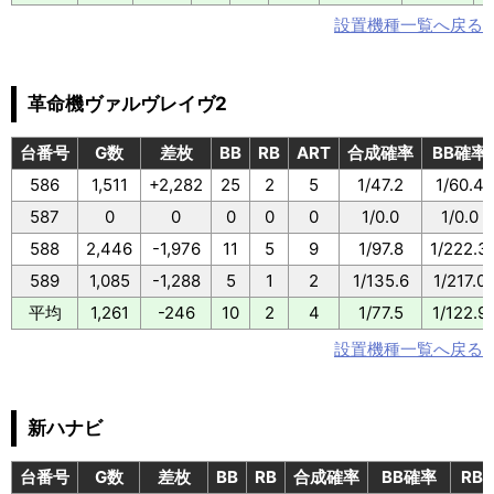
設置機種一覧へ戻る
革命機ヴァルヴレイヴ2
台番号
G数
差枚
BB
RB
ART
合成確率
BB確率
586
1,511
+2,282
25
2
5
1/47.2
1/60.4
587
0
0
0
0
0
1/0.0
1/0.0
588
2,446
-1,976
11
5
9
1/97.8
1/222.3
589
1,085
-1,288
5
1
2
1/135.6
1/217.0
平均
1,261
-246
10
2
4
1/77.5
1/122.9
設置機種一覧へ戻る
新ハナビ
台番号
G数
差枚
BB
RB
合成確率
BB確率
RB