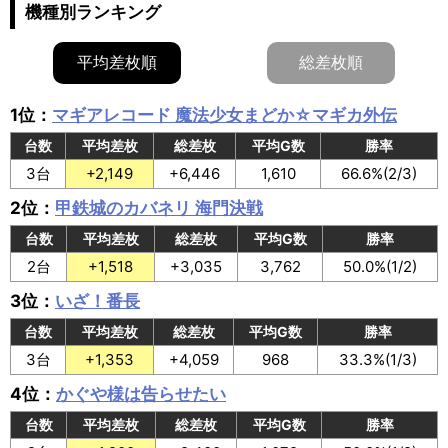
機種別ランキング
平均差枚順
総差枚順
1位：
マギアレコード 魔法少女まどか☆マギカ外伝
台数
平均差枚
総差枚
平均G数
勝率
3台
+2,149
+6,446
1,610
66.6%
(2/3)
2位：
甲鉄城のカバネリ 海門決戦
台数
平均差枚
総差枚
平均G数
勝率
2台
+1,518
+3,035
3,762
50.0%
(1/2)
3位：
いざ！番長
台数
平均差枚
総差枚
平均G数
勝率
3台
+1,353
+4,059
968
33.3%
(1/3)
4位：
かぐや様は告らせたい
台数
平均差枚
総差枚
平均G数
勝率