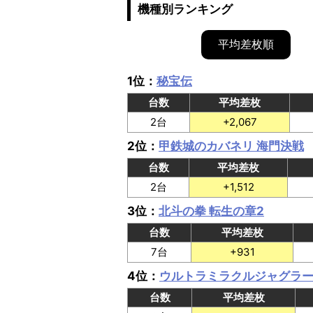
機種別ランキング
平均差枚順
1位：
秘宝伝
台数
平均差枚
2台
+2,067
2位：
甲鉄城のカバネリ 海門決戦
台数
平均差枚
2台
+1,512
3位：
北斗の拳 転生の章2
台数
平均差枚
7台
+931
4位：
ウルトラミラクルジャグラ
台数
平均差枚