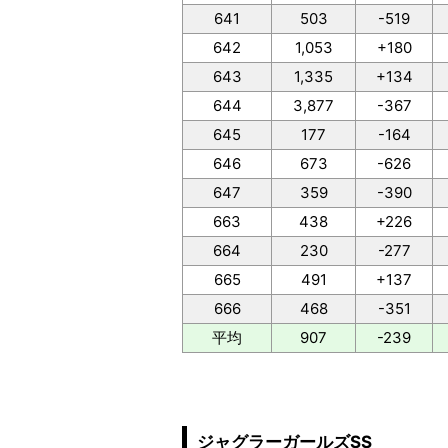
641
503
-519
642
1,053
+180
643
1,335
+134
644
3,877
-367
645
177
-164
646
673
-626
647
359
-390
663
438
+226
664
230
-277
665
491
+137
666
468
-351
平均
907
-239
ジャグラーガールズSS