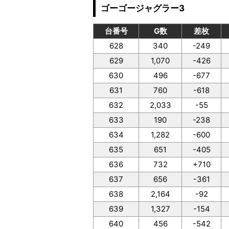
ゴーゴージャグラー3
台番号
G数
差枚
628
340
-249
629
1,070
-426
630
496
-677
631
760
-618
632
2,033
-55
633
190
-238
634
1,282
-600
635
651
-405
636
732
+710
637
656
-361
638
2,164
-92
639
1,327
-154
640
456
-542