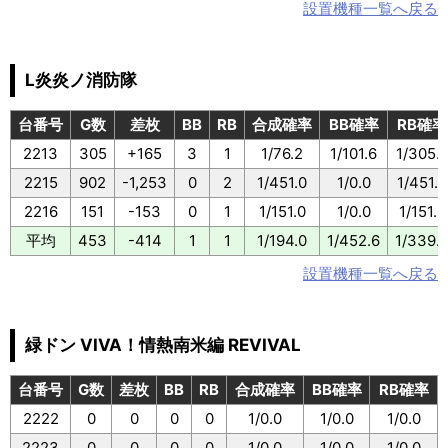
設置機種一覧へ戻る
L炎炎ノ消防隊
台番号
G数
差枚
BB
RB
合成確率
BB確率
RB確率
2213
305
+165
3
1
1/76.2
1/101.6
1/305.
2215
902
-1,253
0
2
1/451.0
1/0.0
1/451.0
2216
151
-153
0
1
1/151.0
1/0.0
1/151.0
平均
453
-414
1
1
1/194.0
1/452.6
1/339.
設置機種一覧へ戻る
緑ドン VIVA！情熱南米編 REVIVAL
台番号
G数
差枚
BB
RB
合成確率
BB確率
RB確率
2222
0
0
0
0
1/0.0
1/0.0
1/0.0
2223
0
0
0
0
1/0.0
1/0.0
1/0.0