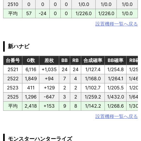
2510
0
0
0
0
1/0.0
1/0.0
1/0.0
平均
57
-24
0
0
1/226.0
1/226.0
1/0.0
設置機種一覧へ戻る
新ハナビ
台番号
G数
差枚
BB
RB
合成確率
BB確率
RB確
2521
6,116
+1,035
24
24
1/127.4
1/254.8
1/254
2522
1,849
+94
7
4
1/168.0
1/264.1
1/462
2523
411
+129
2
2
1/102.7
1/205.5
1/205
2525
1,296
-647
3
2
1/259.2
1/432.0
1/648
平均
2,418
+153
9
8
1/142.2
1/268.6
1/302
設置機種一覧へ戻る
モンスターハンターライズ