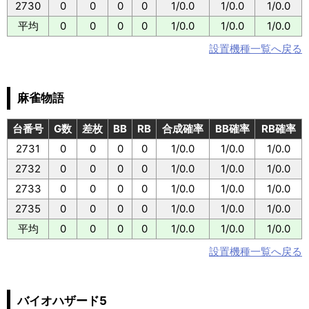
2730
0
0
0
0
1/0.0
1/0.0
1/0.0
平均
0
0
0
0
1/0.0
1/0.0
1/0.0
設置機種一覧へ戻る
麻雀物語
台番号
G数
差枚
BB
RB
合成確率
BB確率
RB確率
2731
0
0
0
0
1/0.0
1/0.0
1/0.0
2732
0
0
0
0
1/0.0
1/0.0
1/0.0
2733
0
0
0
0
1/0.0
1/0.0
1/0.0
2735
0
0
0
0
1/0.0
1/0.0
1/0.0
平均
0
0
0
0
1/0.0
1/0.0
1/0.0
設置機種一覧へ戻る
バイオハザード5