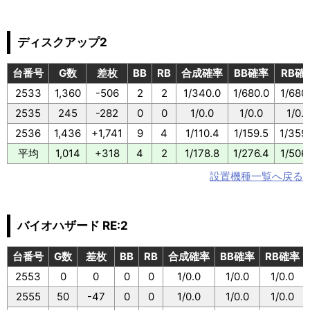
ディスクアップ2
台番号
G数
差枚
BB
RB
合成確率
BB確率
RB確
2533
1,360
-506
2
2
1/340.0
1/680.0
1/680
2535
245
-282
0
0
1/0.0
1/0.0
1/0.0
2536
1,436
+1,741
9
4
1/110.4
1/159.5
1/359
平均
1,014
+318
4
2
1/178.8
1/276.4
1/506
設置機種一覧へ戻る
バイオハザード RE:2
台番号
G数
差枚
BB
RB
合成確率
BB確率
RB確率
2553
0
0
0
0
1/0.0
1/0.0
1/0.0
2555
50
-47
0
0
1/0.0
1/0.0
1/0.0