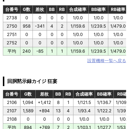
台番号
G数
差枚
BB
RB
合成確率
BB確率
RB確率
2738
0
0
0
0
1/0.0
1/0.0
1/0.0
2750
958
-341
4
2
1/159.6
1/239.5
1/479.0
2751
0
0
0
0
1/0.0
1/0.0
1/0.0
2752
0
0
0
0
1/0.0
1/0.0
1/0.0
平均
240
-85
1
1
1/159.6
1/239.5
1/479.0
設置機種一覧へ戻る
回胴黙示録カイジ 狂宴
台番号
G数
差枚
BB
RB
合成確率
BB確率
RB確
2106
1,094
+1,412
8
1
1/121.5
1/136.7
1/1094
2107
1,589
+894
13
4
1/93.4
1/122.2
1/397
2108
0
0
0
0
1/0.0
1/0.0
1/0.
平均
894
+769
7
2
1/103.1
1/127.7
1/536