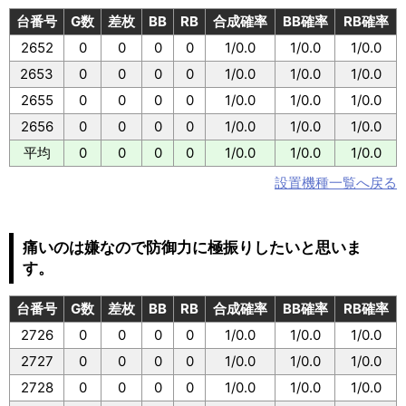
台番号
G数
差枚
BB
RB
合成確率
BB確率
RB確率
2652
0
0
0
0
1/0.0
1/0.0
1/0.0
2653
0
0
0
0
1/0.0
1/0.0
1/0.0
2655
0
0
0
0
1/0.0
1/0.0
1/0.0
2656
0
0
0
0
1/0.0
1/0.0
1/0.0
平均
0
0
0
0
1/0.0
1/0.0
1/0.0
設置機種一覧へ戻る
痛いのは嫌なので防御力に極振りしたいと思いま
す。
台番号
G数
差枚
BB
RB
合成確率
BB確率
RB確率
2726
0
0
0
0
1/0.0
1/0.0
1/0.0
2727
0
0
0
0
1/0.0
1/0.0
1/0.0
2728
0
0
0
0
1/0.0
1/0.0
1/0.0