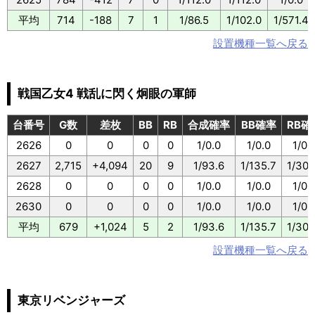
平均
714
-188
7
1
1/86.5
1/102.0
1/571.4
設置機種一覧へ戻る
戦国乙女4 戦乱に閃く炯眼の軍師
台番号
G数
差枚
BB
RB
合成確率
BB確率
RB確
2626
0
0
0
0
1/0.0
1/0.0
1/0.
2627
2,715
+4,094
20
9
1/93.6
1/135.7
1/301
2628
0
0
0
0
1/0.0
1/0.0
1/0.
2630
0
0
0
0
1/0.0
1/0.0
1/0.
平均
679
+1,024
5
2
1/93.6
1/135.7
1/301
設置機種一覧へ戻る
東京リベンジャーズ