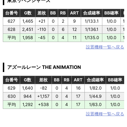
東京リベンジャーズ
台番号
G数
差枚
BB
RB
ART
合成確率
BB確率
R
627
1,465
+21
0
2
9
1/133.1
1/0.0
1
628
2,451
-110
0
6
12
1/136.1
1/0.0
1
平均
1,958
-45
0
4
11
1/135.0
1/0.0
1
設置機種一覧へ戻る
アズールレーン THE ANIMATION
台番号
G数
差枚
BB
RB
ART
合成確率
BB確率
629
1,640
-82
0
4
16
1/82.0
1/0.0
630
944
+1,157
0
4
17
1/44.9
1/0.0
平均
1,292
+538
0
4
17
1/63.0
1/0.0
設置機種一覧へ戻る