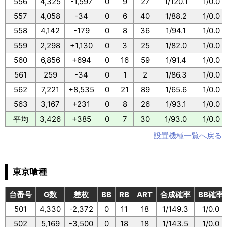
556
4,325
-1,597
0
9
27
1/120.1
1/0.0
557
4,058
-34
0
6
40
1/88.2
1/0.0
558
4,142
-179
0
8
36
1/94.1
1/0.0
559
2,298
+1,130
0
3
25
1/82.0
1/0.0
560
6,856
+694
0
16
59
1/91.4
1/0.0
561
259
-34
0
1
2
1/86.3
1/0.0
562
7,221
+8,535
0
21
89
1/65.6
1/0.0
563
3,167
+231
0
8
26
1/93.1
1/0.0
平均
3,426
+385
0
7
30
1/93.0
1/0.0
設置機種一覧へ戻る
東京喰種
台番号
G数
差枚
BB
RB
ART
合成確率
BB確率
501
4,330
-2,372
0
11
18
1/149.3
1/0.0
502
5,169
-3,500
0
18
18
1/143.5
1/0.0