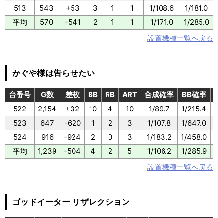
513
543
+53
3
1
1
1/108.6
1/181.0
平均
570
-541
2
1
1
1/171.0
1/285.0
設置機種一覧へ戻る
かぐや様は告らせたい
台番号
G数
差枚
BB
RB
ART
合成確率
BB確率
522
2,154
+32
10
4
10
1/89.7
1/215.4
523
647
-620
1
2
3
1/107.8
1/647.0
1
524
916
-924
2
0
3
1/183.2
1/458.0
平均
1,239
-504
4
2
5
1/106.2
1/285.9
設置機種一覧へ戻る
ゴッドイーター リザレクション