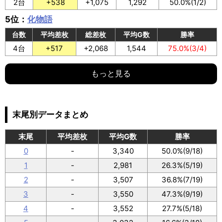
2台
+538
+1,075
1,292
50.0%
(1/2)
5位：
化物語
台数
平均差枚
総差枚
平均G数
勝率
4台
+517
+2,068
1,544
75.0%
(3/4)
もっと見る
末尾別データまとめ
末尾
平均差枚
平均G数
勝率
0
-
3,340
50.0%(9/18)
1
-
2,981
26.3%(5/19)
2
-
3,507
36.8%(7/19)
3
-
3,550
47.3%(9/19)
4
-
3,552
27.7%(5/18)