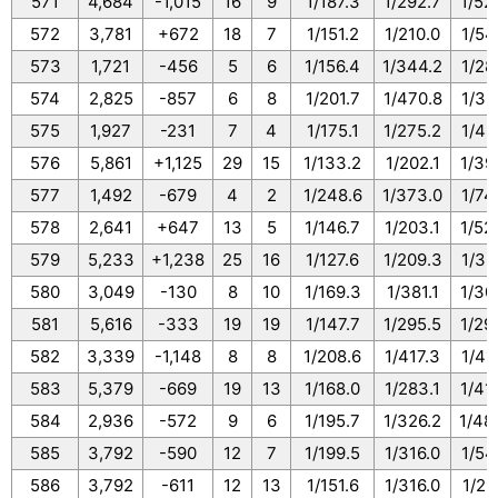
571
4,684
-1,015
16
9
1/187.3
1/292.7
1/52
572
3,781
+672
18
7
1/151.2
1/210.0
1/54
573
1,721
-456
5
6
1/156.4
1/344.2
1/28
574
2,825
-857
6
8
1/201.7
1/470.8
1/35
575
1,927
-231
7
4
1/175.1
1/275.2
1/48
576
5,861
+1,125
29
15
1/133.2
1/202.1
1/39
577
1,492
-679
4
2
1/248.6
1/373.0
1/74
578
2,641
+647
13
5
1/146.7
1/203.1
1/52
579
5,233
+1,238
25
16
1/127.6
1/209.3
1/32
580
3,049
-130
8
10
1/169.3
1/381.1
1/30
581
5,616
-333
19
19
1/147.7
1/295.5
1/29
582
3,339
-1,148
8
8
1/208.6
1/417.3
1/41
583
5,379
-669
19
13
1/168.0
1/283.1
1/41
584
2,936
-572
9
6
1/195.7
1/326.2
1/48
585
3,792
-590
12
7
1/199.5
1/316.0
1/54
586
3,792
-611
12
13
1/151.6
1/316.0
1/29