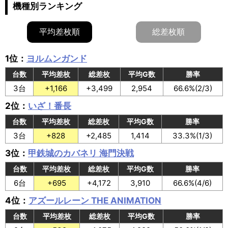
機種別ランキング
平均差枚順
総差枚順
1位：
ヨルムンガンド
台数
平均差枚
総差枚
平均G数
勝率
3台
+1,166
+3,499
2,954
66.6%
(2/3)
2位：
いざ！番長
台数
平均差枚
総差枚
平均G数
勝率
3台
+828
+2,485
1,414
33.3%
(1/3)
3位：
甲鉄城のカバネリ 海門決戦
台数
平均差枚
総差枚
平均G数
勝率
6台
+695
+4,172
3,910
66.6%
(4/6)
4位：
アズールレーン THE ANIMATION
台数
平均差枚
総差枚
平均G数
勝率