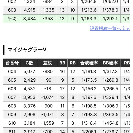
602
1,324
-884
2
3
1/264.8
1/662.0
1/44
603
4,915
-1,335
13
10
1/213.6
1/378.0
1/49
平均
3,484
-358
12
9
1/163.3
1/292.1
1/37
設置機種一覧へ戻る
マイジャグラーV
台番号
G数
差枚
BB
RB
合成確率
BB確率
RB
604
5,077
-880
16
12
1/181.3
1/317.3
1/42
605
2,429
-99
9
5
1/173.5
1/269.8
1/48
606
4,532
-18
17
12
1/156.2
1/266.5
1/37
607
3,953
-1,074
12
8
1/197.6
1/329.4
1/49
608
3,376
-900
11
6
1/198.5
1/306.9
1/56
609
2,908
-1,071
8
7
1/193.8
1/363.5
1/41
610
3,184
-1,559
7
3
1/318.4
1/454.8
1/10
611
3,917
-790
14
5
1/206.1
1/279.7
1/78