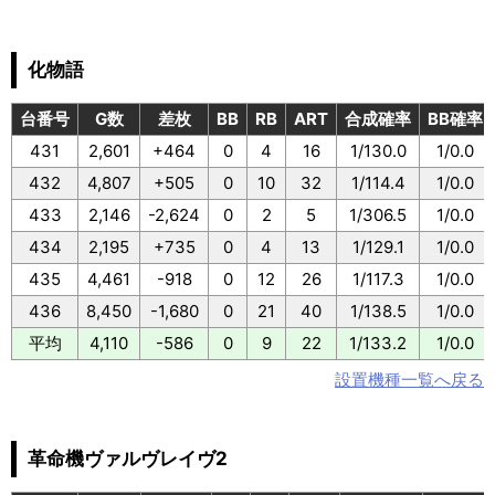
化物語
台番号
G数
差枚
BB
RB
ART
合成確率
BB確率
431
2,601
+464
0
4
16
1/130.0
1/0.0
432
4,807
+505
0
10
32
1/114.4
1/0.0
433
2,146
-2,624
0
2
5
1/306.5
1/0.0
434
2,195
+735
0
4
13
1/129.1
1/0.0
435
4,461
-918
0
12
26
1/117.3
1/0.0
436
8,450
-1,680
0
21
40
1/138.5
1/0.0
平均
4,110
-586
0
9
22
1/133.2
1/0.0
設置機種一覧へ戻る
革命機ヴァルヴレイヴ2