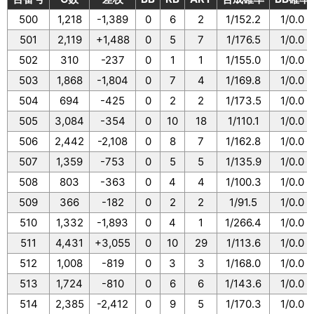
500
1,218
-1,389
0
6
2
1/152.2
1/0.0
501
2,119
+1,488
0
5
7
1/176.5
1/0.0
502
310
-237
0
1
1
1/155.0
1/0.0
503
1,868
-1,804
0
7
4
1/169.8
1/0.0
504
694
-425
0
2
2
1/173.5
1/0.0
505
3,084
-354
0
10
18
1/110.1
1/0.0
506
2,442
-2,108
0
8
7
1/162.8
1/0.0
507
1,359
-753
0
5
5
1/135.9
1/0.0
508
803
-363
0
4
4
1/100.3
1/0.0
509
366
-182
0
2
2
1/91.5
1/0.0
510
1,332
-1,893
0
4
1
1/266.4
1/0.0
511
4,431
+3,055
0
10
29
1/113.6
1/0.0
512
1,008
-819
0
3
3
1/168.0
1/0.0
513
1,724
-810
0
6
6
1/143.6
1/0.0
514
2,385
-2,412
0
9
5
1/170.3
1/0.0