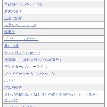
革命機ヴァルヴレイヴ2
新鬼武者3
主役は銭形5
東京リベンジャーズ
秘宝伝
ゴブリンスレイヤーⅡ
北斗の拳
かぐや様は告らせたい
無職転生 ～異世界行ったら本気だす～
モンスターハンターライズ
ゴッドイーター リザレクション
ハナビ
攻殻機動隊
クレアの秘宝伝 ～はじまりの扉と太陽の石～ ボーナストリ
ガーver.
ミスタージャグラー