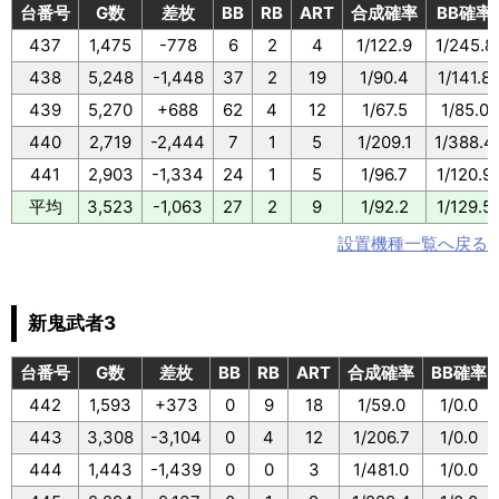
台番号
G数
差枚
BB
RB
ART
合成確率
BB確率
437
1,475
-778
6
2
4
1/122.9
1/245.8
438
5,248
-1,448
37
2
19
1/90.4
1/141.8
439
5,270
+688
62
4
12
1/67.5
1/85.0
440
2,719
-2,444
7
1
5
1/209.1
1/388.4
441
2,903
-1,334
24
1
5
1/96.7
1/120.9
平均
3,523
-1,063
27
2
9
1/92.2
1/129.5
設置機種一覧へ戻る
新鬼武者3
台番号
G数
差枚
BB
RB
ART
合成確率
BB確率
442
1,593
+373
0
9
18
1/59.0
1/0.0
443
3,308
-3,104
0
4
12
1/206.7
1/0.0
444
1,443
-1,439
0
0
3
1/481.0
1/0.0