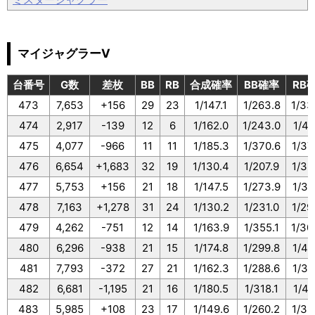
マイジャグラーV
台番号
G数
差枚
BB
RB
合成確率
BB確率
RB
473
7,653
+156
29
23
1/147.1
1/263.8
1/33
474
2,917
-139
12
6
1/162.0
1/243.0
1/48
475
4,077
-966
11
11
1/185.3
1/370.6
1/37
476
6,654
+1,683
32
19
1/130.4
1/207.9
1/35
477
5,753
+156
21
18
1/147.5
1/273.9
1/31
478
7,163
+1,278
31
24
1/130.2
1/231.0
1/29
479
4,262
-751
12
14
1/163.9
1/355.1
1/30
480
6,296
-938
21
15
1/174.8
1/299.8
1/41
481
7,793
-372
27
21
1/162.3
1/288.6
1/37
482
6,681
-1,195
21
16
1/180.5
1/318.1
1/41
483
5,985
+108
23
17
1/149.6
1/260.2
1/35