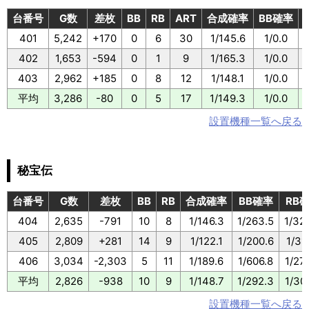
台番号
G数
差枚
BB
RB
ART
合成確率
BB確率
401
5,242
+170
0
6
30
1/145.6
1/0.0
402
1,653
-594
0
1
9
1/165.3
1/0.0
1
403
2,962
+185
0
8
12
1/148.1
1/0.0
平均
3,286
-80
0
5
17
1/149.3
1/0.0
設置機種一覧へ戻る
秘宝伝
台番号
G数
差枚
BB
RB
合成確率
BB確率
RB
404
2,635
-791
10
8
1/146.3
1/263.5
1/32
405
2,809
+281
14
9
1/122.1
1/200.6
1/31
406
3,034
-2,303
5
11
1/189.6
1/606.8
1/27
平均
2,826
-938
10
9
1/148.7
1/292.3
1/30
設置機種一覧へ戻る