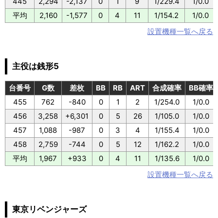
445
2,294
-2,137
0
1
9
1/229.4
1/0.0
平均
2,160
-1,577
0
4
11
1/154.2
1/0.0
設置機種一覧へ戻る
主役は銭形5
台番号
G数
差枚
BB
RB
ART
合成確率
BB確率
455
762
-840
0
1
2
1/254.0
1/0.0
456
3,258
+6,301
0
5
26
1/105.0
1/0.0
457
1,088
-987
0
3
4
1/155.4
1/0.0
458
2,759
-744
0
5
12
1/162.2
1/0.0
平均
1,967
+933
0
4
11
1/135.6
1/0.0
設置機種一覧へ戻る
東京リベンジャーズ