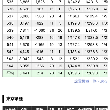
535
3,885
-1,526
9
7
1/242.8
1/431.6
1/55
536
4,576
-967
15
11
1/176.0
1/305.0
1/41
537
3,988
+563
20
4
1/166.1
1/199.4
1/99
538
3,197
-622
11
5
1/199.8
1/290.6
1/63
539
7,814
+1,060
36
20
1/139.5
1/217.0
1/39
540
5,176
-288
16
19
1/147.8
1/323.5
1/27
541
5,679
-1,165
19
13
1/177.4
1/298.8
1/43
542
4,145
-916
11
11
1/188.4
1/376.8
1/37
543
3,042
-543
8
12
1/152.1
1/380.2
1/25
544
6,955
+566
29
19
1/144.8
1/239.8
1/36
平均
5,441
-214
20
14
1/159.6
1/269.0
1/39
設置機種一覧へ戻る
東京喰種
台番号
G数
差枚
BB
RB
ART
合成確率
BB確率