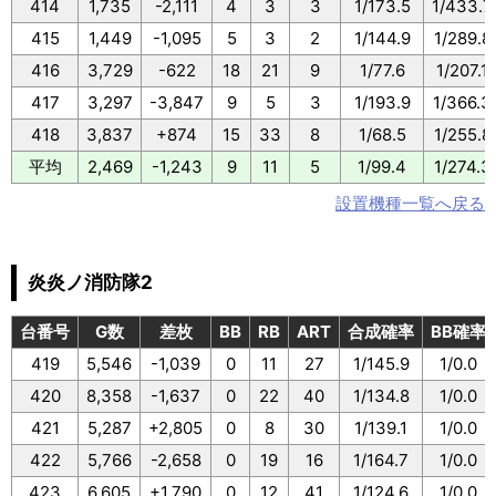
414
1,735
-2,111
4
3
3
1/173.5
1/433.7
415
1,449
-1,095
5
3
2
1/144.9
1/289.8
416
3,729
-622
18
21
9
1/77.6
1/207.1
417
3,297
-3,847
9
5
3
1/193.9
1/366.3
418
3,837
+874
15
33
8
1/68.5
1/255.8
平均
2,469
-1,243
9
11
5
1/99.4
1/274.3
設置機種一覧へ戻る
炎炎ノ消防隊2
台番号
G数
差枚
BB
RB
ART
合成確率
BB確率
419
5,546
-1,039
0
11
27
1/145.9
1/0.0
420
8,358
-1,637
0
22
40
1/134.8
1/0.0
421
5,287
+2,805
0
8
30
1/139.1
1/0.0
422
5,766
-2,658
0
19
16
1/164.7
1/0.0
423
6,605
+1,790
0
12
41
1/124.6
1/0.0