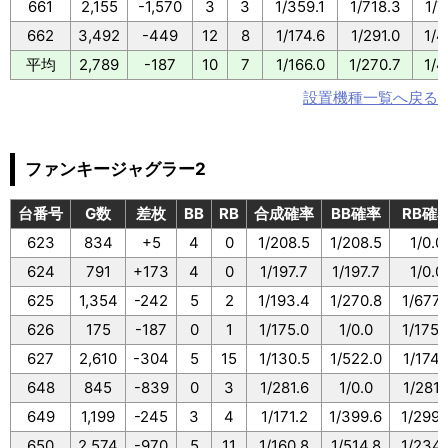
661
2,155
-1,570
3
3
1/359.1
1/718.3
1/7
662
3,492
-449
12
8
1/174.6
1/291.0
1/4
平均
2,789
-187
10
7
1/166.0
1/270.7
1/4
設置機種一覧へ戻る
ファンキージャグラー2
台番号
G数
差枚
BB
RB
合成確率
BB確率
RB確
623
834
+5
4
0
1/208.5
1/208.5
1/0.0
624
791
+173
4
0
1/197.7
1/197.7
1/0.0
625
1,354
-242
5
2
1/193.4
1/270.8
1/677.
626
175
-187
0
1
1/175.0
1/0.0
1/175.
627
2,610
-304
5
15
1/130.5
1/522.0
1/174.
648
845
-839
0
3
1/281.6
1/0.0
1/281.
649
1,199
-245
3
4
1/171.2
1/399.6
1/299.
650
2,574
-970
5
11
1/160.8
1/514.8
1/234.