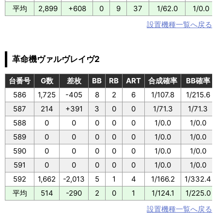
平均
2,899
+608
0
9
37
1/62.0
1/0.0
設置機種一覧へ戻る
革命機ヴァルヴレイヴ2
台番号
G数
差枚
BB
RB
ART
合成確率
BB確率
586
1,725
-405
8
2
6
1/107.8
1/215.6
587
214
+391
3
0
0
1/71.3
1/71.3
588
0
0
0
0
0
1/0.0
1/0.0
589
0
0
0
0
0
1/0.0
1/0.0
590
0
0
0
0
0
1/0.0
1/0.0
591
0
0
0
0
0
1/0.0
1/0.0
592
1,662
-2,013
5
1
4
1/166.2
1/332.4
平均
514
-290
2
0
1
1/124.1
1/225.0
設置機種一覧へ戻る