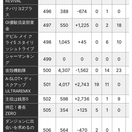
REVIVAL
チバリヨ2プラ
496
388
-674
0
1
0
1
ス
GI優駿倶楽部黄
497
550
+1,225
0
2
18
金
デビル メイ ク
498
1,045
+45
0
6
10
ライ5 スタイリ
ッシュトライブ
シャーマンキン
499
0
0
0
0
0
グ
500
4,307
-1,562
0
14
23
1
攻殻機動隊
A‐SLOT+ ディ
501
4,017
+2,743
19
11
0
1
スクアップ
ULTRAREMIX
502
598
+2,736
0
1
9
主役は銭形5
押忍！番長
505
354
+125
5
1
0
ZERO
ダンジョンに出
会いを求めるの
506
564
-470
2
0
1
1