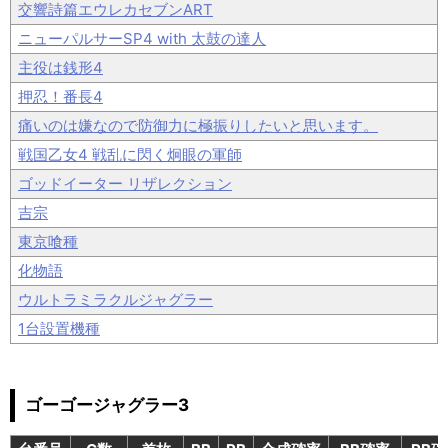
交響詩篇エウレカセブンART
ニューパルサーSP4 with 太鼓の達人
主役は銭形4
押忍！番長4
痛いのは嫌なので防御力に極振りしたいと思います。
戦国乙女4 戦乱に閃く炯眼の軍師
ゴッドイーター リザレクション
吉宗
東京喰種
化物語
ウルトラミラクルジャグラー
1台設置機種
ゴーゴージャグラー3