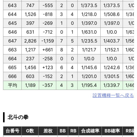
643
747
-555
2
0
1/373.5
1/373.5
1/0.
644
1,526
-818
3
4
1/218.0
1/508.6
1/381
645
397
-269
1
0
1/397.0
1/397.0
1/0.
646
631
-712
0
1
1/631.0
1/0.0
1/631
647
2,826
-1,159
7
5
1/235.5
1/403.7
1/565
663
1,217
+661
8
2
1/121.7
1/152.1
1/608
664
237
-258
0
0
1/0.0
1/0.0
1/0.
665
1,456
+123
6
4
1/145.6
1/242.6
1/364
666
603
-152
2
1
1/201.0
1/301.5
1/603
平均
1,189
-357
4
3
1/195.4
1/339.7
1/460
設置機種一覧へ戻る
北斗の拳
台番号
G数
差枚
BB
RB
合成確率
BB確率
RB確