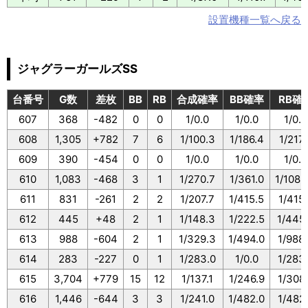
設置機種一覧へ戻る
ジャグラーガールズSS
台番号
G数
差枚
BB
RB
合成確率
BB確率
RB確
607
368
-482
0
0
1/0.0
1/0.0
1/0.0
608
1,305
+782
7
6
1/100.3
1/186.4
1/217.
609
390
-454
0
0
1/0.0
1/0.0
1/0.0
610
1,083
-468
3
1
1/270.7
1/361.0
1/1083
611
831
-261
2
2
1/207.7
1/415.5
1/415
612
445
+48
2
1
1/148.3
1/222.5
1/445
613
988
-604
2
1
1/329.3
1/494.0
1/988
614
283
-227
0
1
1/283.0
1/0.0
1/283
615
3,704
+779
15
12
1/137.1
1/246.9
1/308
616
1,446
-644
3
3
1/241.0
1/482.0
1/482