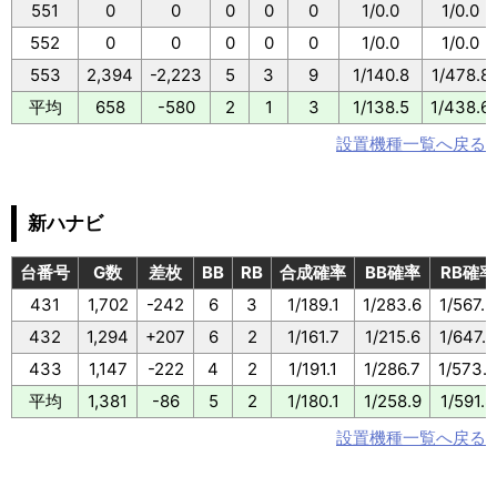
551
0
0
0
0
0
1/0.0
1/0.0
552
0
0
0
0
0
1/0.0
1/0.0
553
2,394
-2,223
5
3
9
1/140.8
1/478.8
平均
658
-580
2
1
3
1/138.5
1/438.6
設置機種一覧へ戻る
新ハナビ
台番号
G数
差枚
BB
RB
合成確率
BB確率
RB確率
431
1,702
-242
6
3
1/189.1
1/283.6
1/567.3
432
1,294
+207
6
2
1/161.7
1/215.6
1/647.0
433
1,147
-222
4
2
1/191.1
1/286.7
1/573.5
平均
1,381
-86
5
2
1/180.1
1/258.9
1/591.8
設置機種一覧へ戻る