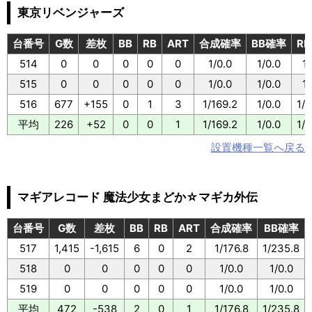
東京リベンジャーズ
台番号
G数
差枚
BB
RB
ART
合成確率
BB確率
R
514
0
0
0
0
0
1/0.0
1/0.0
1/
515
0
0
0
0
0
1/0.0
1/0.0
1/
516
677
+155
0
1
3
1/169.2
1/0.0
1/6
平均
226
+52
0
0
1
1/169.2
1/0.0
1/6
設置機種一覧へ戻る
マギアレコード 魔法少女まどか☆マギカ外伝
台番号
G数
差枚
BB
RB
ART
合成確率
BB確率
517
1,415
-1,615
6
0
2
1/176.8
1/235.8
518
0
0
0
0
0
1/0.0
1/0.0
519
0
0
0
0
0
1/0.0
1/0.0
平均
472
-538
2
0
1
1/176.8
1/235.8