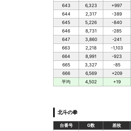
643
6,323
+997
644
2,317
-389
645
5,226
-840
646
8,731
-285
647
3,860
-241
663
2,218
-1,103
664
8,991
-923
665
3,327
-85
666
6,569
+209
平均
4,502
+19
北斗の拳
台番号
G数
差枚