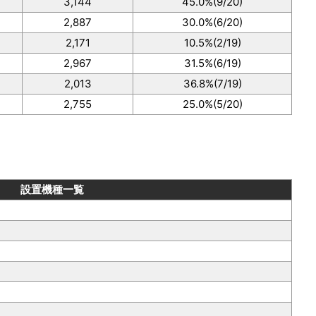
3,144
45.0%(9/20)
2,887
30.0%(6/20)
2,171
10.5%(2/19)
2,967
31.5%(6/19)
2,013
36.8%(7/19)
2,755
25.0%(5/20)
設置機種一覧