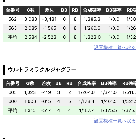
台番号
G数
差枚
BB
RB
合成確率
BB確率
RB確
562
3,083
-3,481
0
8
1/385.3
1/0.0
1/385
563
2,085
-1,565
0
8
1/260.6
1/0.0
1/260
平均
2,584
-2,523
0
8
1/323.0
1/0.0
1/323
設置機種一覧へ戻る
ウルトラミラクルジャグラー
台番号
G数
差枚
BB
RB
合成確率
BB確率
RB確率
605
1,023
-419
3
2
1/204.6
1/341.0
1/511.5
606
1,606
-615
4
5
1/178.4
1/401.5
1/321.2
平均
1,315
-517
4
4
1/187.7
1/375.5
1/375.5
設置機種一覧へ戻る