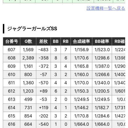
設置機種一覧へ戻る
ジャグラーガールズSS
台番号
G数
差枚
BB
RB
合成確率
BB確率
RB確
607
1,569
-483
3
7
1/156.9
1/523.0
1/224.
608
2,389
-358
8
6
1/170.6
1/298.6
1/398.
609
1,161
-372
3
4
1/165.8
1/387.0
1/290.
610
800
-57
3
2
1/160.0
1/266.6
1/400.
611
1,360
-570
4
4
1/170.0
1/340.0
1/340.
612
1,203
+89
6
2
1/150.3
1/200.5
1/601.
613
499
-53
2
0
1/249.5
1/249.5
1/0.0
614
731
+119
4
1
1/146.2
1/182.7
1/731.
615
854
-202
3
2
1/170.8
1/284.6
1/427.
616
664
-540
1
0
1/664.0
1/664.0
1/0.0