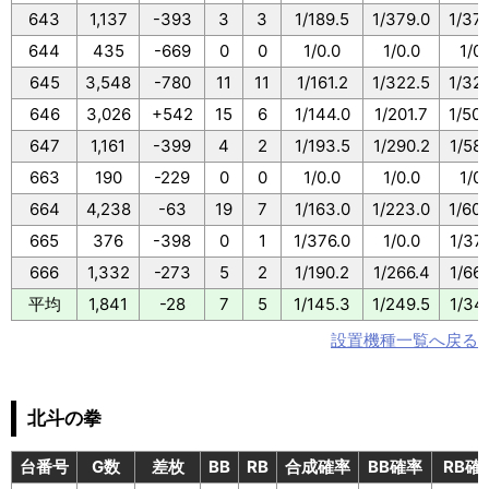
643
1,137
-393
3
3
1/189.5
1/379.0
1/37
644
435
-669
0
0
1/0.0
1/0.0
1/0.
645
3,548
-780
11
11
1/161.2
1/322.5
1/32
646
3,026
+542
15
6
1/144.0
1/201.7
1/50
647
1,161
-399
4
2
1/193.5
1/290.2
1/58
663
190
-229
0
0
1/0.0
1/0.0
1/0.
664
4,238
-63
19
7
1/163.0
1/223.0
1/60
665
376
-398
0
1
1/376.0
1/0.0
1/37
666
1,332
-273
5
2
1/190.2
1/266.4
1/66
平均
1,841
-28
7
5
1/145.3
1/249.5
1/34
設置機種一覧へ戻る
北斗の拳
台番号
G数
差枚
BB
RB
合成確率
BB確率
RB確