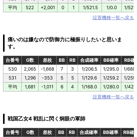
平均
522
+2,001
0
1
1/521.5
1/0.0
1/521.
設置機種一覧へ戻る
痛いのは嫌なので防御力に極振りしたいと思いま
す。
台番号
G数
差枚
BB
RB
合成確率
BB確率
RB確
530
2,065
-1,668
7
3
1/206.5
1/295.0
1/688
531
1,296
-353
5
5
1/129.6
1/259.2
1/259
平均
1,681
-1,011
6
4
1/168.0
1/280.0
1/420
設置機種一覧へ戻る
戦国乙女4 戦乱に閃く炯眼の軍師
台番号
G数
差枚
BB
RB
合成確率
BB確率
RB確