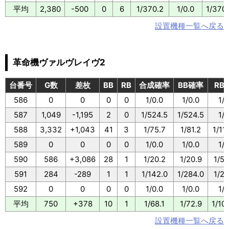
平均
2,380
-500
0
6
1/370.2
1/0.0
1/370
設置機種一覧へ戻る
革命機ヴァルヴレイヴ2
台番号
G数
差枚
BB
RB
合成確率
BB確率
RB
586
0
0
0
0
1/0.0
1/0.0
1/0
587
1,049
-1,195
2
0
1/524.5
1/524.5
1/0
588
3,332
+1,043
41
3
1/75.7
1/81.2
1/11
589
0
0
0
0
1/0.0
1/0.0
1/0
590
586
+3,086
28
1
1/20.2
1/20.9
1/58
591
284
-289
1
1
1/142.0
1/284.0
1/28
592
0
0
0
0
1/0.0
1/0.0
1/0
平均
750
+378
10
1
1/68.1
1/72.9
1/10
設置機種一覧へ戻る