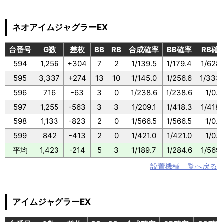
ネオアイムジャグラーEX
台番号
G数
差枚
BB
RB
合成確率
BB確率
RB確
594
1,256
+304
7
2
1/139.5
1/179.4
1/628
595
3,337
+274
13
10
1/145.0
1/256.6
1/333
596
716
-63
3
0
1/238.6
1/238.6
1/0.0
597
1,255
-563
3
3
1/209.1
1/418.3
1/418
598
1,133
-823
2
0
1/566.5
1/566.5
1/0.0
599
842
-413
2
0
1/421.0
1/421.0
1/0.0
平均
1,423
-214
5
3
1/189.7
1/284.6
1/569
設置機種一覧へ戻る
アイムジャグラーEX