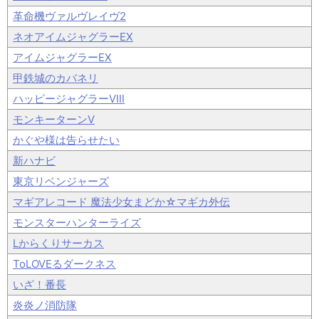
革命機ヴァルヴレイヴ2
ネオアイムジャグラーEX
アイムジャグラーEX
甲鉄城のカバネリ
ハッピージャグラーVⅢ
モンキーターンV
かぐや様は告らせたい
新ハナビ
東京リベンジャーズ
マギアレコード 魔法少女まどか☆マギカ外伝
モンスターハンターライズ
Lからくりサーカス
ToLOVEるダークネス
いざ！番長
炎炎ノ消防隊