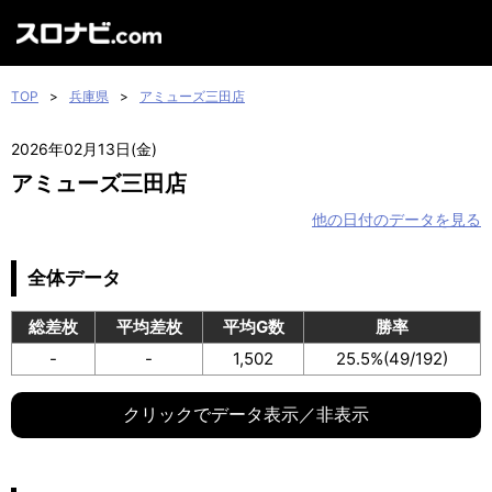
TOP
>
兵庫県
>
アミューズ三田店
2026年02月13日(金)
アミューズ三田店
他の日付のデータを見る
全体データ
総差枚
平均差枚
平均G数
勝率
-
-
1,502
25.5%
(49/192)
クリックでデータ表示／非表示