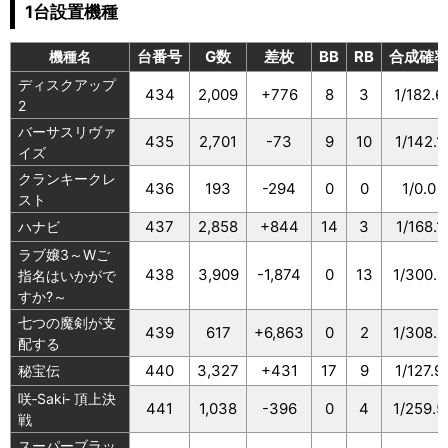
1台設置機種
台番号
G数
差枚
BB
RB
合成確
機種名
ディスクアップ
434
2,009
+776
8
3
1/182.6
2
バーサスリヴァ
435
2,701
-73
9
10
1/142.1
イズ
クランキークレ
436
193
-294
0
0
1/0.0
スト
437
2,858
+844
14
3
1/168.1
ハナビ
ラブ嬢3～Wご
438
3,909
-1,874
0
13
1/300.6
指名はいかがで
すか?～
七つの魔剣が支
439
617
+6,863
0
2
1/308.5
配する
440
3,327
+431
17
9
1/127.9
秘宝伝
咲‐Saki‐ 頂上決
441
1,038
-396
0
4
1/259.5
戦
スーパーブラッ