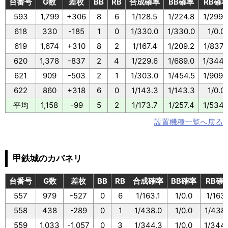
台番号
G数
差枚
BB
RB
合成確率
BB確率
RB確
593
1,799
+306
8
6
1/128.5
1/224.8
1/299.
618
330
-185
1
0
1/330.0
1/330.0
1/0.0
619
1,674
+310
8
2
1/167.4
1/209.2
1/837.
620
1,378
-837
2
4
1/229.6
1/689.0
1/344.
621
909
-503
2
1
1/303.0
1/454.5
1/909.
622
860
+318
6
0
1/143.3
1/143.3
1/0.0
平均
1,158
-99
5
2
1/173.7
1/257.4
1/534.
設置機種一覧へ戻る
甲鉄城のカバネリ
台番号
G数
差枚
BB
RB
合成確率
BB確率
RB確
557
979
-527
0
6
1/163.1
1/0.0
1/163.
558
438
-289
0
1
1/438.0
1/0.0
1/438.
559
1,033
-1,057
0
3
1/344.3
1/0.0
1/344