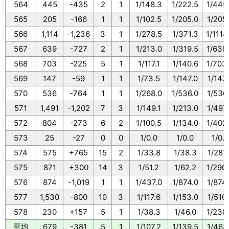
564
445
-435
2
1
1/148.3
1/222.5
1/445
565
205
-166
1
1
1/102.5
1/205.0
1/205
566
1,114
-1,236
3
1
1/278.5
1/371.3
1/1114
567
639
-727
2
1
1/213.0
1/319.5
1/639
568
703
-225
5
1
1/117.1
1/140.6
1/703
569
147
-59
1
1
1/73.5
1/147.0
1/147.
570
536
-764
1
1
1/268.0
1/536.0
1/536
571
1,491
-1,202
7
3
1/149.1
1/213.0
1/497
572
804
-273
6
2
1/100.5
1/134.0
1/402
573
25
-27
0
0
1/0.0
1/0.0
1/0.0
574
575
+765
15
2
1/33.8
1/38.3
1/287
575
871
+300
14
3
1/51.2
1/62.2
1/290
576
874
-1,019
1
1
1/437.0
1/874.0
1/874
577
1,530
-800
10
3
1/117.6
1/153.0
1/510
578
230
+157
5
1
1/38.3
1/46.0
1/230
平均
679
-381
5
1
1/107.2
1/139.5
1/463