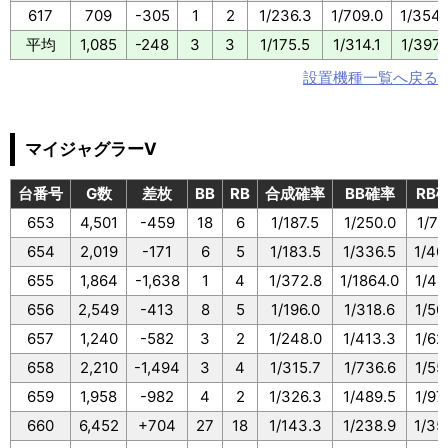
617
709
-305
1
2
1/236.3
1/709.0
1/354.
平均
1,085
-248
3
3
1/175.5
1/314.1
1/397.
設置機種一覧へ戻る
マイジャグラーV
台番号
G数
差枚
BB
RB
合成確率
BB確率
RB
653
4,501
-459
18
6
1/187.5
1/250.0
1/75
654
2,019
-171
6
5
1/183.5
1/336.5
1/40
655
1,864
-1,638
1
4
1/372.8
1/1864.0
1/46
656
2,549
-413
8
5
1/196.0
1/318.6
1/50
657
1,240
-582
3
2
1/248.0
1/413.3
1/62
658
2,210
-1,494
3
4
1/315.7
1/736.6
1/55
659
1,958
-982
4
2
1/326.3
1/489.5
1/97
660
6,452
+704
27
18
1/143.3
1/238.9
1/35