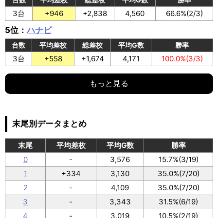
3台
+946
+2,838
4,560
66.6%
(2/3)
5位：
ハナビ
台数
平均差枚
総差枚
平均G数
勝率
3台
+558
+1,674
4,171
100.0%
(3/3)
もっと見る
末尾別データまとめ
末尾
平均差枚
平均G数
勝率
0
-
3,576
15.7%(3/19)
1
+334
3,130
35.0%(7/20)
2
-
4,109
35.0%(7/20)
3
-
3,343
31.5%(6/19)
4
-
3,019
10.5%(2/19)