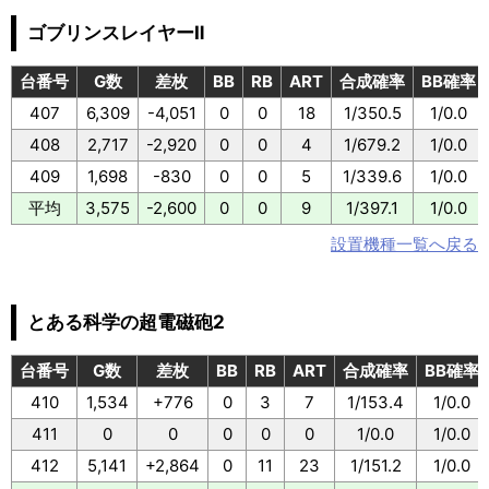
ゴブリンスレイヤーⅡ
台番号
G数
差枚
BB
RB
ART
合成確率
BB確率
407
6,309
-4,051
0
0
18
1/350.5
1/0.0
408
2,717
-2,920
0
0
4
1/679.2
1/0.0
409
1,698
-830
0
0
5
1/339.6
1/0.0
平均
3,575
-2,600
0
0
9
1/397.1
1/0.0
設置機種一覧へ戻る
とある科学の超電磁砲2
台番号
G数
差枚
BB
RB
ART
合成確率
BB確率
410
1,534
+776
0
3
7
1/153.4
1/0.0
411
0
0
0
0
0
1/0.0
1/0.0
412
5,141
+2,864
0
11
23
1/151.2
1/0.0