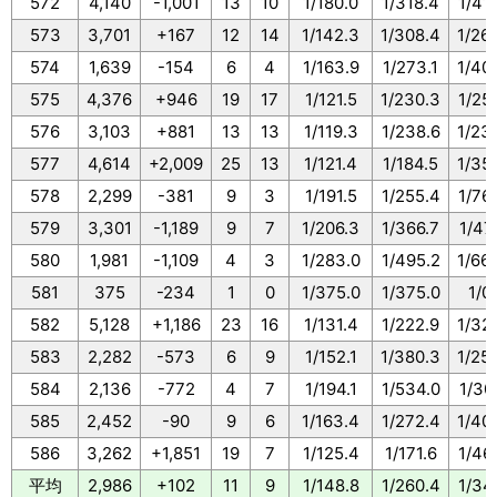
572
4,140
-1,001
13
10
1/180.0
1/318.4
1/41
573
3,701
+167
12
14
1/142.3
1/308.4
1/26
574
1,639
-154
6
4
1/163.9
1/273.1
1/40
575
4,376
+946
19
17
1/121.5
1/230.3
1/25
576
3,103
+881
13
13
1/119.3
1/238.6
1/23
577
4,614
+2,009
25
13
1/121.4
1/184.5
1/35
578
2,299
-381
9
3
1/191.5
1/255.4
1/76
579
3,301
-1,189
9
7
1/206.3
1/366.7
1/47
580
1,981
-1,109
4
3
1/283.0
1/495.2
1/66
581
375
-234
1
0
1/375.0
1/375.0
1/0
582
5,128
+1,186
23
16
1/131.4
1/222.9
1/32
583
2,282
-573
6
9
1/152.1
1/380.3
1/25
584
2,136
-772
4
7
1/194.1
1/534.0
1/30
585
2,452
-90
9
6
1/163.4
1/272.4
1/40
586
3,262
+1,851
19
7
1/125.4
1/171.6
1/46
平均
2,986
+102
11
9
1/148.8
1/260.4
1/34