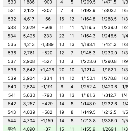
530
1,886
-900
4
5
1/209.5
1/471.5
1/37
531
2,122
-307
7
4
1/192.9
1/303.1
1/53
532
4,617
-66
16
12
1/164.8
1/288.5
1/38
533
2,629
+568
11
11
1/119.5
1/239.0
1/23
534
5,425
-233
22
11
1/164.3
1/246.5
1/49
535
4,213
-1,389
10
13
1/183.1
1/421.3
1/32
536
2,761
+520
12
7
1/145.3
1/230.0
1/39
537
2,908
-527
10
3
1/223.6
1/290.8
1/96
538
3,642
+1,426
20
10
1/121.4
1/182.1
1/36
539
3,904
-334
14
12
1/150.1
1/278.8
1/32
540
2,524
-1,191
6
4
1/252.4
1/420.6
1/63
541
5,630
-790
18
13
1/181.6
1/312.7
1/43
542
3,257
+429
14
8
1/148.0
1/232.6
1/40
543
4,039
+582
19
8
1/149.5
1/212.5
1/50
544
4,704
-1,159
14
8
1/213.8
1/336.0
1/58
平均
4,090
-37
15
11
1/155.9
1/269.1
1/37