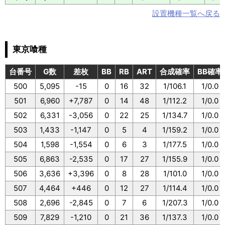
設置機種一覧へ戻る
東京喰種
台番号
G数
差枚
BB
RB
ART
合成確率
BB確率
500
5,095
-15
0
16
32
1/106.1
1/0.0
501
6,960
+7,787
0
14
48
1/112.2
1/0.0
502
6,331
-3,056
0
22
25
1/134.7
1/0.0
503
1,433
-1,147
0
5
4
1/159.2
1/0.0
504
1,598
-1,554
0
6
3
1/177.5
1/0.0
505
6,863
-2,535
0
17
27
1/155.9
1/0.0
506
3,636
+3,396
0
8
28
1/101.0
1/0.0
507
4,464
+446
0
12
27
1/114.4
1/0.0
508
2,696
-2,845
0
7
6
1/207.3
1/0.0
509
7,829
-1,210
0
21
36
1/137.3
1/0.0