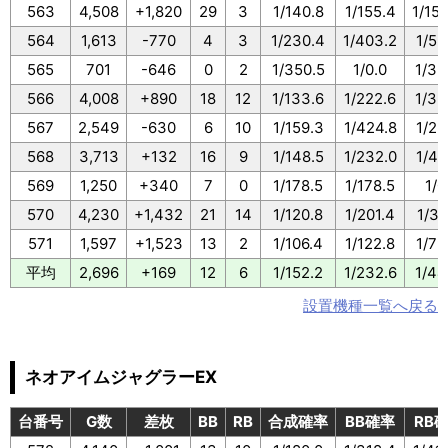
563
4,508
+1,820
29
3
1/140.8
1/155.4
1/15
564
1,613
-770
4
3
1/230.4
1/403.2
1/53
565
701
-646
0
2
1/350.5
1/0.0
1/35
566
4,008
+890
18
12
1/133.6
1/222.6
1/33
567
2,549
-630
6
10
1/159.3
1/424.8
1/25
568
3,713
+132
16
9
1/148.5
1/232.0
1/41
569
1,250
+340
7
0
1/178.5
1/178.5
1/0
570
4,230
+1,432
21
14
1/120.8
1/201.4
1/30
571
1,597
+1,523
13
2
1/106.4
1/122.8
1/79
平均
2,696
+169
12
6
1/152.2
1/232.6
1/44
設置機種一覧へ戻る
ネオアイムジャグラーEX
台番号
G数
差枚
BB
RB
合成確率
BB確率
RB