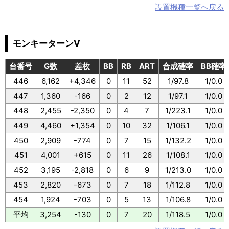
設置機種一覧へ戻る
モンキーターンV
台番号
G数
差枚
BB
RB
ART
合成確率
BB確率
446
6,162
+4,346
0
11
52
1/97.8
1/0.0
447
1,360
-166
0
2
12
1/97.1
1/0.0
448
2,455
-2,350
0
4
7
1/223.1
1/0.0
449
4,460
+1,354
0
10
32
1/106.1
1/0.0
450
2,909
-774
0
7
15
1/132.2
1/0.0
451
4,001
+615
0
11
26
1/108.1
1/0.0
452
3,195
-2,818
0
6
9
1/213.0
1/0.0
453
2,820
-673
0
7
18
1/112.8
1/0.0
454
1,924
-703
0
5
13
1/106.8
1/0.0
平均
3,254
-130
0
7
20
1/118.5
1/0.0