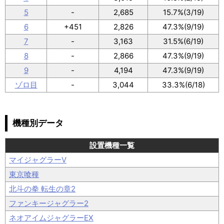
5
-
2,685
15.7%(3/19)
6
+451
2,826
47.3%(9/19)
7
-
3,163
31.5%(6/19)
8
-
2,866
47.3%(9/19)
9
-
4,194
47.3%(9/19)
ゾロ目
-
3,044
33.3%(6/18)
機種別データ
設置機種一覧
マイジャグラーV
東京喰種
北斗の拳 転生の章2
ファンキージャグラー2
ネオアイムジャグラーEX