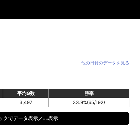
他の日付のデータを見る
平均G数
勝率
3,497
33.9%
(65/192)
ックでデータ表示／非表示