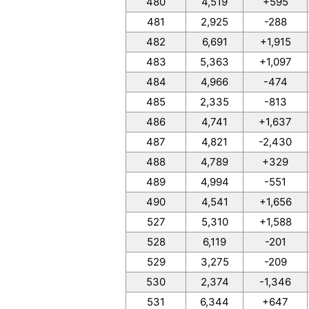
480
4,519
+595
481
2,925
-288
482
6,691
+1,915
483
5,363
+1,097
484
4,966
-474
485
2,335
-813
486
4,741
+1,637
487
4,821
-2,430
488
4,789
+329
489
4,994
-551
490
4,541
+1,656
527
5,310
+1,588
528
6,119
-201
529
3,275
-209
530
2,374
-1,346
531
6,344
+647