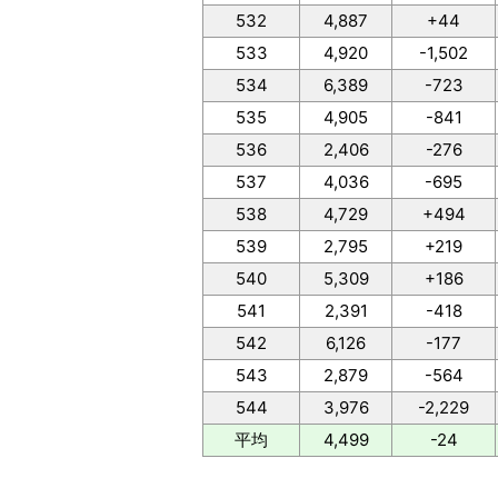
532
4,887
+44
533
4,920
-1,502
534
6,389
-723
535
4,905
-841
536
2,406
-276
537
4,036
-695
538
4,729
+494
539
2,795
+219
540
5,309
+186
541
2,391
-418
542
6,126
-177
543
2,879
-564
544
3,976
-2,229
平均
4,499
-24