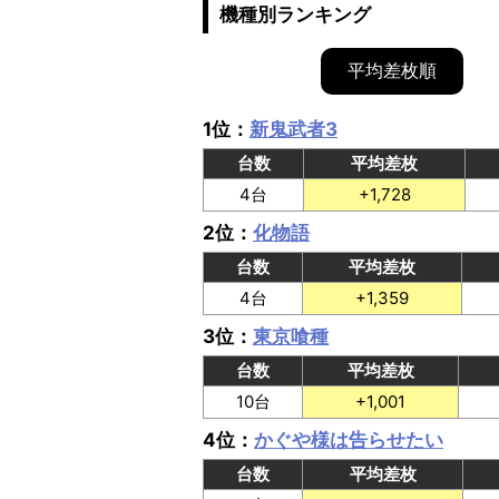
機種別ランキング
平均差枚順
1位：
新鬼武者3
台数
平均差枚
4台
+1,728
2位：
化物語
台数
平均差枚
4台
+1,359
3位：
東京喰種
台数
平均差枚
10台
+1,001
4位：
かぐや様は告らせたい
台数
平均差枚