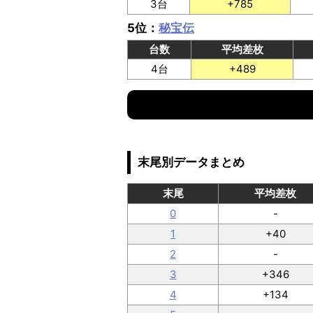
3台
+785
5位：
秘宝伝
台数
平均差枚
4台
+489
末尾別データまとめ
末尾
平均差枚
0
-
1
+40
2
-
3
+346
4
+134