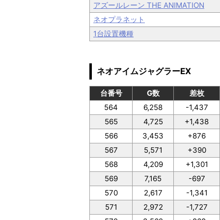
アズールレーン THE ANIMATION
ネオプラネット
1台設置機種
ネオアイムジャグラーEX
台番号
G数
差枚
564
6,258
-1,437
565
4,725
+1,438
566
3,453
+876
567
5,571
+390
568
4,209
+1,301
569
7,165
-697
570
2,617
-1,341
571
2,972
-1,727