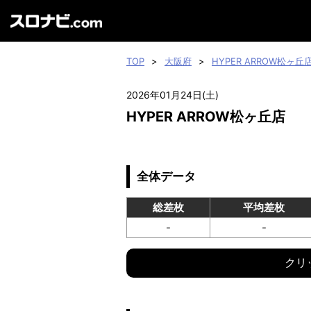
TOP
>
大阪府
>
HYPER ARROW松ヶ丘
2026年01月24日(土)
HYPER ARROW松ヶ丘店
全体データ
総差枚
平均差枚
-
-
クリ