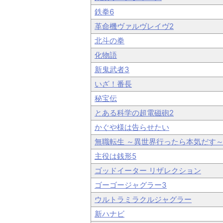
鉄拳6
革命機ヴァルヴレイヴ2
北斗の拳
化物語
新鬼武者3
いざ！番長
秘宝伝
とある科学の超電磁砲2
かぐや様は告らせたい
無職転生 ～異世界行ったら本気だす
主役は銭形5
ゴッドイーター リザレクション
ゴーゴージャグラー3
ウルトラミラクルジャグラー
新ハナビ