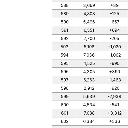
588
3,669
+39
589
4,808
-125
590
5,496
-657
591
6,551
+694
592
2,700
-205
593
5,196
-1,020
594
7,036
-1,062
595
4,525
-990
596
4,305
+390
597
6,263
-1,463
598
2,912
-920
599
5,639
-2,938
600
4,534
-541
601
7,088
+3,312
602
6,384
+536