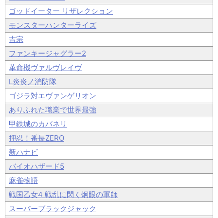
ゴッドイーター リザレクション
モンスターハンターライズ
吉宗
ファンキージャグラー2
革命機ヴァルヴレイヴ
L炎炎ノ消防隊
ゴジラ対エヴァンゲリオン
ありふれた職業で世界最強
甲鉄城のカバネリ
押忍！番長ZERO
新ハナビ
バイオハザード5
麻雀物語
戦国乙女4 戦乱に閃く炯眼の軍師
スーパーブラックジャック