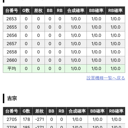
台番号
G数
差枚
BB
RB
合成確率
BB確率
RB確率
2653
0
0
0
0
1/0.0
1/0.0
1/0.0
2655
0
0
0
0
1/0.0
1/0.0
1/0.0
2656
0
0
0
0
1/0.0
1/0.0
1/0.0
2657
0
0
0
0
1/0.0
1/0.0
1/0.0
2658
0
0
0
0
1/0.0
1/0.0
1/0.0
2660
0
0
0
0
1/0.0
1/0.0
1/0.0
平均
0
0
0
0
1/0.0
1/0.0
1/0.0
設置機種一覧へ戻る
吉宗
台番号
G数
差枚
BB
RB
合成確率
BB確率
RB確率
2705
178
-271
0
0
1/0.0
1/0.0
1/0.0
2706
185
-271
0
0
1/0.0
1/0.0
1/0.0