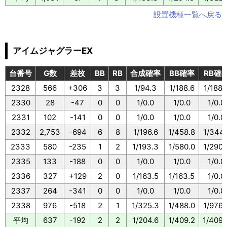
設置機種一覧へ戻る
アイムジャグラーEX
台番号
G数
差枚
BB
RB
合成確率
BB確率
RB確
2328
566
+306
3
3
1/94.3
1/188.6
1/188.
2330
28
-47
0
0
1/0.0
1/0.0
1/0.0
2331
102
-141
0
0
1/0.0
1/0.0
1/0.0
2332
2,753
-694
6
8
1/196.6
1/458.8
1/344.
2333
580
-235
1
2
1/193.3
1/580.0
1/290.
2335
133
-188
0
0
1/0.0
1/0.0
1/0.0
2336
327
+129
2
0
1/163.5
1/163.5
1/0.0
2337
264
-341
0
0
1/0.0
1/0.0
1/0.0
2338
976
-518
2
1
1/325.3
1/488.0
1/976.
平均
637
-192
2
2
1/204.6
1/409.2
1/409.