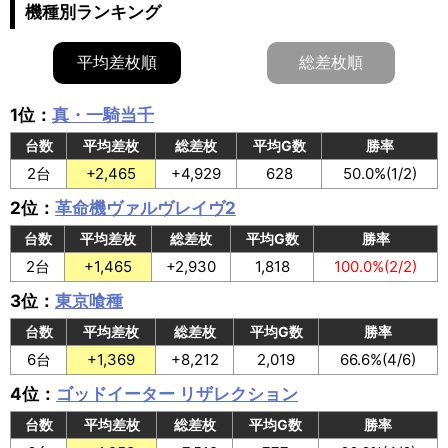
機種別ランキング
平均差枚順
総差枚順
1位：
真・一騎当千
台数
平均差枚
総差枚
平均G数
勝率
2台
+2,465
+4,929
628
50.0%
(1/2)
2位：
革命機ヴァルヴレイヴ2
台数
平均差枚
総差枚
平均G数
勝率
2台
+1,465
+2,930
1,818
100.0%
(2/2)
3位：
東京喰種
台数
平均差枚
総差枚
平均G数
勝率
6台
+1,369
+8,212
2,019
66.6%
(4/6)
4位：
ゴッドイーター リザレクション
台数
平均差枚
総差枚
平均G数
勝率