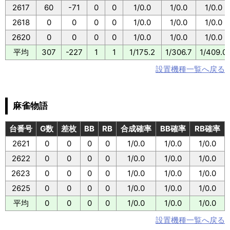
2617
60
-71
0
0
1/0.0
1/0.0
1/0.0
2618
0
0
0
0
1/0.0
1/0.0
1/0.0
2620
0
0
0
0
1/0.0
1/0.0
1/0.0
平均
307
-227
1
1
1/175.2
1/306.7
1/409.0
設置機種一覧へ戻る
麻雀物語
台番号
G数
差枚
BB
RB
合成確率
BB確率
RB確率
2621
0
0
0
0
1/0.0
1/0.0
1/0.0
2622
0
0
0
0
1/0.0
1/0.0
1/0.0
2623
0
0
0
0
1/0.0
1/0.0
1/0.0
2625
0
0
0
0
1/0.0
1/0.0
1/0.0
平均
0
0
0
0
1/0.0
1/0.0
1/0.0
設置機種一覧へ戻る