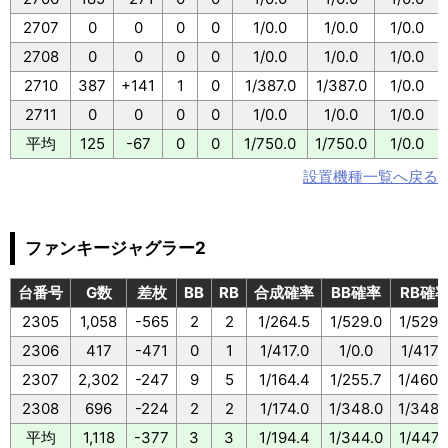
2707
0
0
0
0
1/0.0
1/0.0
1/0.0
2708
0
0
0
0
1/0.0
1/0.0
1/0.0
2710
387
+141
1
0
1/387.0
1/387.0
1/0.0
2711
0
0
0
0
1/0.0
1/0.0
1/0.0
平均
125
-67
0
0
1/750.0
1/750.0
1/0.0
設置機種一覧へ戻る
ファンキージャグラー2
台番号
G数
差枚
BB
RB
合成確率
BB確率
RB確
2305
1,058
-565
2
2
1/264.5
1/529.0
1/529.
2306
417
-471
0
1
1/417.0
1/0.0
1/417.
2307
2,302
-247
9
5
1/164.4
1/255.7
1/460.
2308
696
-224
2
2
1/174.0
1/348.0
1/348.
平均
1,118
-377
3
3
1/194.4
1/344.0
1/447.