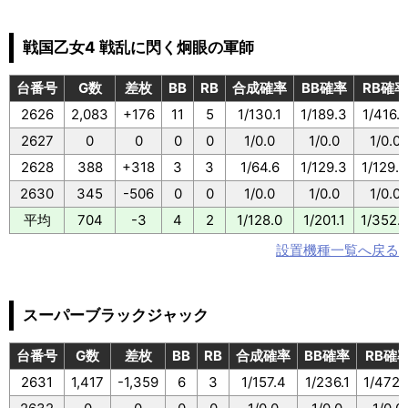
戦国乙女4 戦乱に閃く炯眼の軍師
台番号
G数
差枚
BB
RB
合成確率
BB確率
RB確率
2626
2,083
+176
11
5
1/130.1
1/189.3
1/416.6
2627
0
0
0
0
1/0.0
1/0.0
1/0.0
2628
388
+318
3
3
1/64.6
1/129.3
1/129.3
2630
345
-506
0
0
1/0.0
1/0.0
1/0.0
平均
704
-3
4
2
1/128.0
1/201.1
1/352.
設置機種一覧へ戻る
スーパーブラックジャック
台番号
G数
差枚
BB
RB
合成確率
BB確率
RB確
2631
1,417
-1,359
6
3
1/157.4
1/236.1
1/472.