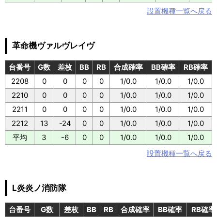
設置機種一覧へ戻る
革命機ヴァルヴレイヴ
台番号
G数
差枚
BB
RB
合成確率
BB確率
RB確率
2208
0
0
0
0
1/0.0
1/0.0
1/0.0
2210
0
0
0
0
1/0.0
1/0.0
1/0.0
2211
0
0
0
0
1/0.0
1/0.0
1/0.0
2212
13
-24
0
0
1/0.0
1/0.0
1/0.0
平均
3
-6
0
0
1/0.0
1/0.0
1/0.0
設置機種一覧へ戻る
L炎炎ノ消防隊
台番号
G数
差枚
BB
RB
合成確率
BB確率
RB確率