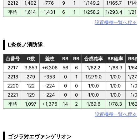
2212
1,492
-776
9
1
1/149.2
1/165.7
1/149
平均
1,614
-1,431
6
1
1/258.2
1/293.4
1/215
設置機種一覧へ戻る
L炎炎ノ消防隊
台番号
G数
差枚
BB
RB
合成確率
BB確率
RB確
2217
3,859
+6,306
56
6
1/62.2
1/68.9
1/643
2218
279
-353
0
1
1/279.0
1/0.0
1/279
2220
122
-224
0
0
1/0.0
1/0.0
1/0.
2221
129
-224
0
0
1/0.0
1/0.0
1/0.
平均
1,097
+1,376
14
2
1/69.6
1/78.3
1/627
設置機種一覧へ戻る
ゴジラ対エヴァンゲリオン