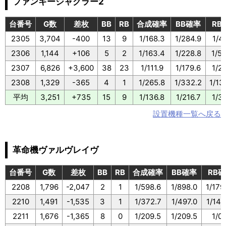
ファンキージャグラー2
台番号
G数
差枚
BB
RB
合成確率
BB確率
RB
2305
3,704
-400
13
9
1/168.3
1/284.9
1/4
2306
1,144
+106
5
2
1/163.4
1/228.8
1/5
2307
6,826
+3,600
38
23
1/111.9
1/179.6
1/2
2308
1,329
-365
4
1
1/265.8
1/332.2
1/13
平均
3,251
+735
15
9
1/136.8
1/216.7
1/3
設置機種一覧へ戻る
革命機ヴァルヴレイヴ
台番号
G数
差枚
BB
RB
合成確率
BB確率
RB
2208
1,796
-2,047
2
1
1/598.6
1/898.0
1/179
2210
1,491
-1,535
3
1
1/372.7
1/497.0
1/149
2211
1,676
-1,365
8
0
1/209.5
1/209.5
1/0.