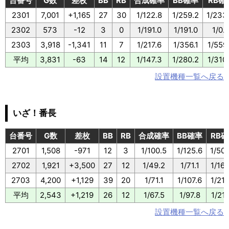
台番号
G数
差枚
BB
RB
合成確率
BB確率
RB確
2301
7,001
+1,165
27
30
1/122.8
1/259.2
1/233
2302
573
-12
3
0
1/191.0
1/191.0
1/0.
2303
3,918
-1,341
11
7
1/217.6
1/356.1
1/559
平均
3,831
-63
14
12
1/147.3
1/280.2
1/310
設置機種一覧へ戻る
いざ！番長
台番号
G数
差枚
BB
RB
合成確率
BB確率
RB
2701
1,508
-971
12
3
1/100.5
1/125.6
1/50
2702
1,921
+3,500
27
12
1/49.2
1/71.1
1/160
2703
4,200
+1,129
39
20
1/71.1
1/107.6
1/210
平均
2,543
+1,219
26
12
1/67.5
1/97.8
1/217
設置機種一覧へ戻る