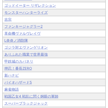
ゴッドイーター リザレクション
モンスターハンターライズ
吉宗
ファンキージャグラー2
革命機ヴァルヴレイヴ
L炎炎ノ消防隊
ゴジラ対エヴァンゲリオン
ありふれた職業で世界最強
甲鉄城のカバネリ
押忍！番長ZERO
新ハナビ
バイオハザード5
麻雀物語
戦国乙女4 戦乱に閃く炯眼の軍師
スーパーブラックジャック