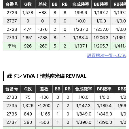
台番号
G数
差枚
BB
RB
合成確率
BB確率
RB確率
2726
1,578
+88
8
8
1/98.6
1/197.2
1/197.2
2727
0
0
0
0
1/0.0
1/0.0
1/0.0
2728
474
-376
2
0
1/237.0
1/237.0
1/0.0
2730
1,651
-788
8
1
1/183.4
1/206.3
1/1651.0
平均
926
-269
5
2
1/137.1
1/205.7
1/411.4
設置機種一覧へ戻る
緑ドン VIVA！情熱南米編 REVIVAL
台番号
G数
差枚
BB
RB
合成確率
BB確率
RB確
2733
75
-106
0
0
1/0.0
1/0.0
1/0.
2735
1,326
-1,200
7
2
1/147.3
1/189.4
1/663
2736
849
-1,165
1
0
1/849.0
1/849.0
1/0.
2737
390
-506
1
0
1/390.0
1/390.0
1/0.