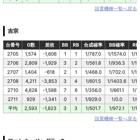
設置機種一覧へ戻る
吉宗
台番号
G数
差枚
BB
RB
合成確率
BB確率
R
2705
1,574
-1,606
1
1
1/787.0
1/1574.0
1/1
2706
2,809
-1,929
3
2
1/561.8
1/936.3
1/1
2707
1,404
-618
2
1
1/468.0
1/702.0
1/1
2708
4,211
-3,853
3
4
1/601.5
1/1403.6
1/1
2710
4,628
-1,588
7
6
1/356.0
1/661.1
1/7
2711
929
-1,341
0
1
1/929.0
1/0.0
1/9
平均
2,593
-1,823
3
3
1/501.7
1/972.1
1/1
設置機種一覧へ戻る