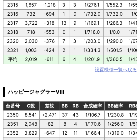
2315
1,657
-1,218
3
3
1/276.1
1/552.3
1/55
2316
732
-694
1
0
1/732.0
1/732.0
1/0.
2317
3,722
-318
13
9
1/169.1
1/286.3
1/41
2318
718
-553
0
1
1/718.0
1/0.0
1/718
2320
2,030
-376
7
3
1/203.0
1/290.0
1/676
2321
1,003
-424
2
1
1/334.3
1/501.5
1/100
平均
2,019
-611
6
4
1/201.9
1/360.5
1/45
設置機種一覧へ戻る
ハッピージャグラーVⅢ
台番号
G数
差枚
BB
RB
合成確率
BB確率
RB
2350
8,541
+2,471
37
43
1/106.7
1/230.8
1/19
2351
2,048
-82
8
4
1/170.6
1/256.0
1/51
2352
3,829
-647
12
11
1/166.4
1/319.0
1/34