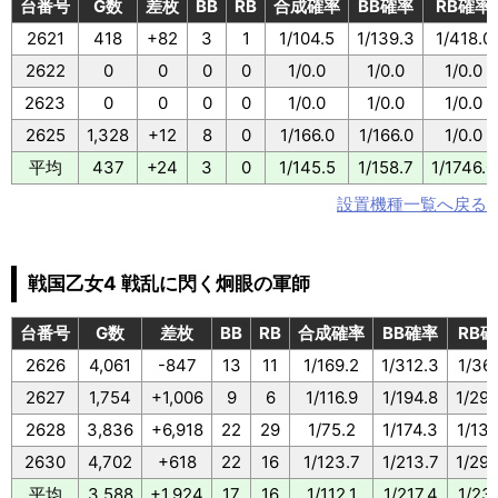
台番号
G数
差枚
BB
RB
合成確率
BB確率
RB確率
2621
418
+82
3
1
1/104.5
1/139.3
1/418.0
2622
0
0
0
0
1/0.0
1/0.0
1/0.0
2623
0
0
0
0
1/0.0
1/0.0
1/0.0
2625
1,328
+12
8
0
1/166.0
1/166.0
1/0.0
平均
437
+24
3
0
1/145.5
1/158.7
1/1746.0
設置機種一覧へ戻る
戦国乙女4 戦乱に閃く炯眼の軍師
台番号
G数
差枚
BB
RB
合成確率
BB確率
RB
2626
4,061
-847
13
11
1/169.2
1/312.3
1/369
2627
1,754
+1,006
9
6
1/116.9
1/194.8
1/292
2628
3,836
+6,918
22
29
1/75.2
1/174.3
1/132
2630
4,702
+618
22
16
1/123.7
1/213.7
1/293
平均
3,588
+1,924
17
16
1/112.1
1/217.4
1/231