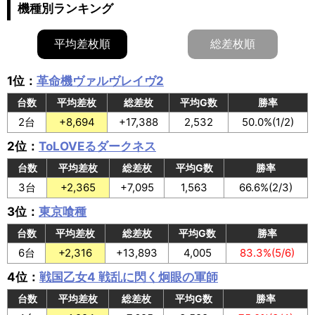
機種別ランキング
平均差枚順
総差枚順
1位：
革命機ヴァルヴレイヴ2
台数
平均差枚
総差枚
平均G数
勝率
2台
+8,694
+17,388
2,532
50.0%
(1/2)
2位：
ToLOVEるダークネス
台数
平均差枚
総差枚
平均G数
勝率
3台
+2,365
+7,095
1,563
66.6%
(2/3)
3位：
東京喰種
台数
平均差枚
総差枚
平均G数
勝率
6台
+2,316
+13,893
4,005
83.3%
(5/6)
4位：
戦国乙女4 戦乱に閃く炯眼の軍師
台数
平均差枚
総差枚
平均G数
勝率