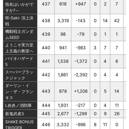
437
618
+947
0
2
7
指名はいかがで
すか?～
咲‐Saki‐ 頂上決
438
3,319
-143
0
14
42
戦
機動戦士ガンダ
439
98
-79
0
1
1
ムSEED
ようこそ実力至
440
941
-983
3
7
7
上主義の教室へ
バイオハザード
441
1,538
-1,372
0
4
6
1
5
スーパーブラッ
442
1,861
-2,392
0
4
4
1
クジャック
ダーリン・イ
443
878
+1,208
0
5
14
ン・ザ・フラン
キス
444
1,931
-217
0
4
11
L炎炎ノ消防隊
445
2,677
-1,299
0
9
26
新鬼武者3
SHAKE BONUS
446
3,332
-996
8
11
0
1
TRIGGER