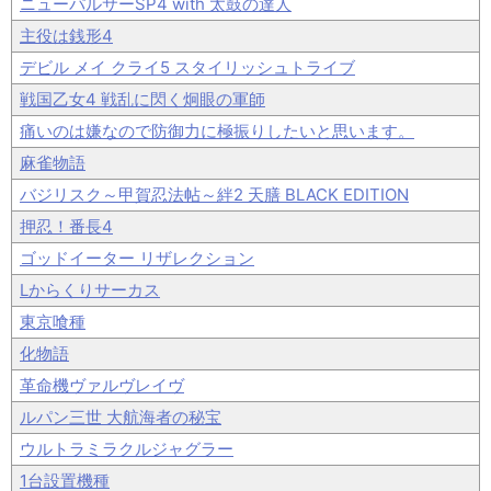
ニューパルサーSP4 with 太鼓の達人
主役は銭形4
デビル メイ クライ5 スタイリッシュトライブ
戦国乙女4 戦乱に閃く炯眼の軍師
痛いのは嫌なので防御力に極振りしたいと思います。
麻雀物語
バジリスク～甲賀忍法帖～絆2 天膳 BLACK EDITION
押忍！番長4
ゴッドイーター リザレクション
Lからくりサーカス
東京喰種
化物語
革命機ヴァルヴレイヴ
ルパン三世 大航海者の秘宝
ウルトラミラクルジャグラー
1台設置機種