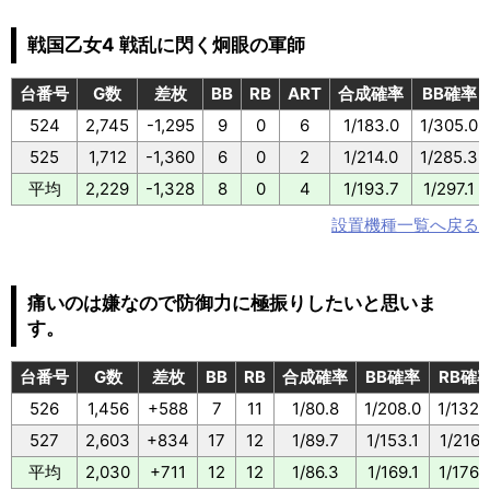
戦国乙女4 戦乱に閃く炯眼の軍師
台番号
G数
差枚
BB
RB
ART
合成確率
BB確率
524
2,745
-1,295
9
0
6
1/183.0
1/305.0
525
1,712
-1,360
6
0
2
1/214.0
1/285.3
平均
2,229
-1,328
8
0
4
1/193.7
1/297.1
設置機種一覧へ戻る
痛いのは嫌なので防御力に極振りしたいと思いま
す。
台番号
G数
差枚
BB
RB
合成確率
BB確率
RB確
526
1,456
+588
7
11
1/80.8
1/208.0
1/132.
527
2,603
+834
17
12
1/89.7
1/153.1
1/216.
平均
2,030
+711
12
12
1/86.3
1/169.1
1/176.