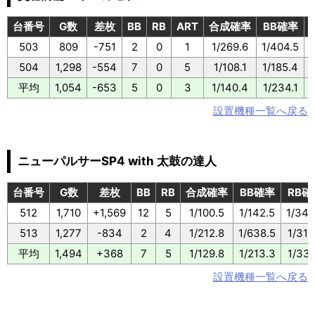
台番号
G数
差枚
BB
RB
ART
合成確率
BB確率
503
809
-751
2
0
1
1/269.6
1/404.5
504
1,298
-554
7
0
5
1/108.1
1/185.4
平均
1,054
-653
5
0
3
1/140.4
1/234.1
設置機種一覧へ戻る
ニューパルサーSP4 with 太鼓の達人
台番号
G数
差枚
BB
RB
合成確率
BB確率
RB確
512
1,710
+1,569
12
5
1/100.5
1/142.5
1/342
513
1,277
-834
2
4
1/212.8
1/638.5
1/319
平均
1,494
+368
7
5
1/129.8
1/213.3
1/331
設置機種一覧へ戻る