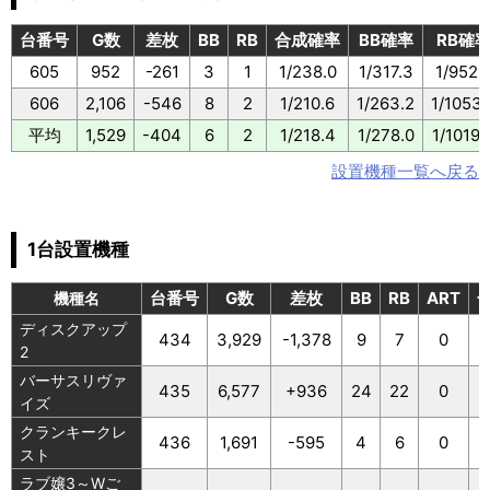
台番号
G数
差枚
BB
RB
合成確率
BB確率
RB確
605
952
-261
3
1
1/238.0
1/317.3
1/952.
606
2,106
-546
8
2
1/210.6
1/263.2
1/1053.
平均
1,529
-404
6
2
1/218.4
1/278.0
1/1019.
設置機種一覧へ戻る
1台設置機種
台番号
G数
差枚
BB
RB
ART
機種名
ディスクアップ
434
3,929
-1,378
9
7
0
1
2
バーサスリヴァ
435
6,577
+936
24
22
0
1
イズ
クランキークレ
436
1,691
-595
4
6
0
スト
ラブ嬢3～Wご