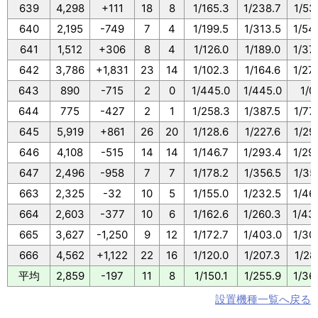
639
4,298
+111
18
8
1/165.3
1/238.7
1/53
640
2,195
-749
7
4
1/199.5
1/313.5
1/54
641
1,512
+306
8
4
1/126.0
1/189.0
1/37
642
3,786
+1,831
23
14
1/102.3
1/164.6
1/27
643
890
-715
2
0
1/445.0
1/445.0
1/0
644
775
-427
2
1
1/258.3
1/387.5
1/77
645
5,919
+861
26
20
1/128.6
1/227.6
1/29
646
4,108
-515
14
14
1/146.7
1/293.4
1/29
647
2,496
-958
7
7
1/178.2
1/356.5
1/35
663
2,325
-32
10
5
1/155.0
1/232.5
1/46
664
2,603
-377
10
6
1/162.6
1/260.3
1/43
665
3,627
-1,250
9
12
1/172.7
1/403.0
1/30
666
4,562
+1,122
22
16
1/120.0
1/207.3
1/28
平均
2,859
-197
11
8
1/150.1
1/255.9
1/36
設置機種一覧へ戻る