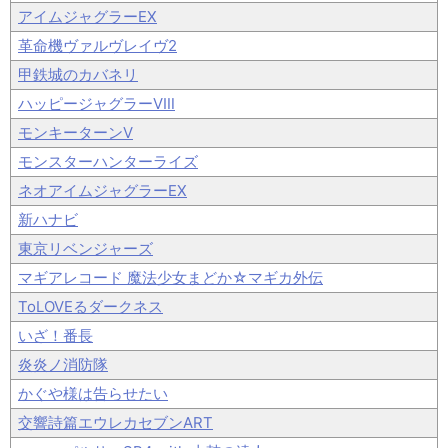
アイムジャグラーEX
革命機ヴァルヴレイヴ2
甲鉄城のカバネリ
ハッピージャグラーVⅢ
モンキーターンV
モンスターハンターライズ
ネオアイムジャグラーEX
新ハナビ
東京リベンジャーズ
マギアレコード 魔法少女まどか☆マギカ外伝
ToLOVEるダークネス
いざ！番長
炎炎ノ消防隊
かぐや様は告らせたい
交響詩篇エウレカセブンART