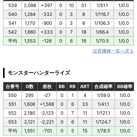
539
2,098
+397
0
10
31
1/51.1
1/0.0
540
1,284
-332
0
3
8
1/116.7
1/0.0
541
1,170
-900
0
3
8
1/106.3
1/0.0
542
1,660
+333
0
7
18
1/66.4
1/0.0
平均
1,553
-126
0
6
16
1/70.5
1/0.0
設置機種一覧へ戻る
モンスターハンターライズ
台番号
G数
差枚
BB
RB
ART
合成確率
BB確率
550
295
-27
0
1
4
1/59.0
1/0.0
551
1,606
+1,568
0
6
33
1/41.1
1/0.0
552
2,180
-2,123
0
7
11
1/121.1
1/0.0
553
2,121
-2,221
0
6
11
1/124.7
1/0.0
平均
1,551
-701
0
5
15
1/78.5
1/0.0