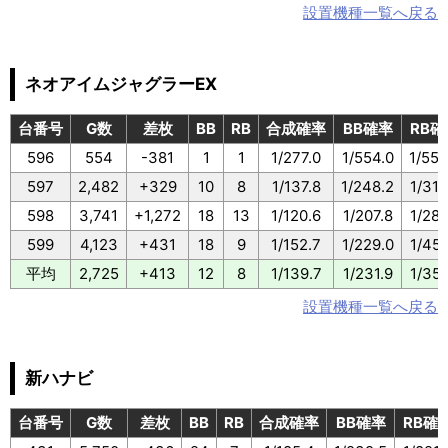
設置機種一覧へ戻る
ネオアイムジャグラーEX
台番号
G数
差枚
BB
RB
合成確率
BB確率
RB確
596
554
-381
1
1
1/277.0
1/554.0
1/554
597
2,482
+329
10
8
1/137.8
1/248.2
1/310
598
3,741
+1,272
18
13
1/120.6
1/207.8
1/287
599
4,123
+431
18
9
1/152.7
1/229.0
1/458
平均
2,725
+413
12
8
1/139.7
1/231.9
1/351
設置機種一覧へ戻る
新ハナビ
台番号
G数
差枚
BB
RB
合成確率
BB確率
RB確