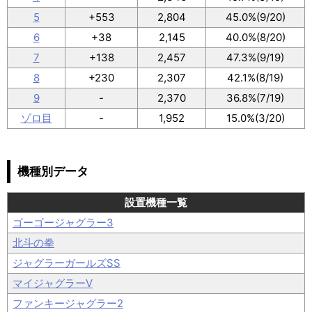
5
+553
2,804
45.0%(9/20)
6
+38
2,145
40.0%(8/20)
7
+138
2,457
47.3%(9/19)
8
+230
2,307
42.1%(8/19)
9
-
2,370
36.8%(7/19)
ゾロ目
-
1,952
15.0%(3/20)
機種別データ
設置機種一覧
ゴーゴージャグラー3
北斗の拳
ジャグラーガールズSS
マイジャグラーV
ファンキージャグラー2