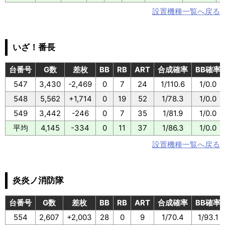
設置機種一覧へ戻る
いざ！番長
台番号
G数
差枚
BB
RB
ART
合成確率
BB確率
547
3,430
-2,469
0
7
24
1/110.6
1/0.0
548
5,562
+1,714
0
19
52
1/78.3
1/0.0
549
3,442
-246
0
7
35
1/81.9
1/0.0
平均
4,145
-334
0
11
37
1/86.3
1/0.0
設置機種一覧へ戻る
炎炎ノ消防隊
台番号
G数
差枚
BB
RB
ART
合成確率
BB確率
554
2,607
+2,003
28
0
9
1/70.4
1/93.1