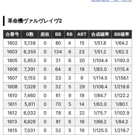
革命機ヴァルヴレイヴ2
台番号
G数
差枚
BB
RB
ART
合成確率
BB確率
1602
5,138
0
80
4
15
1/51.8
1/64.2
1603
8,355
0
134
6
23
1/51.2
1/62.3
1605
5,953
0
31
6
20
1/104.4
1/192.0
1606
7,391
0
64
6
19
1/83.0
1/115.4
1607
5,153
0
33
3
9
1/114.5
1/156.1
1608
7,028
0
32
5
29
1/106.4
1/219.6
1610
7,460
0
61
9
18
1/84.7
1/122.2
1611
5,611
0
70
5
14
1/63.0
1/80.1
1612
8,032
0
78
6
22
1/75.7
1/102.9
1613
6,828
0
81
6
16
1/66.2
1/84.2
1615
7,031
0
32
5
19
1/125.5
1/219.7