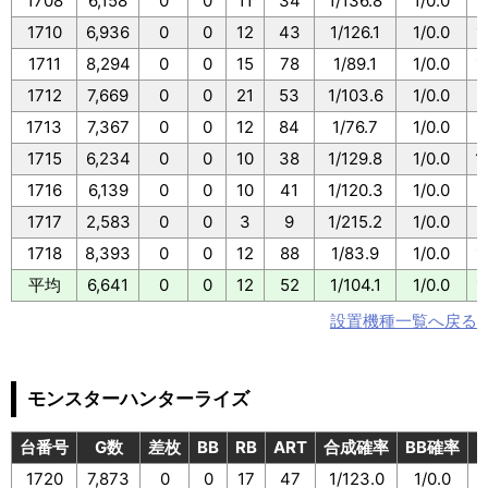
1708
6,158
0
0
11
34
1/136.8
1/0.0
1
1710
6,936
0
0
12
43
1/126.1
1/0.0
1
1711
8,294
0
0
15
78
1/89.1
1/0.0
1
1712
7,669
0
0
21
53
1/103.6
1/0.0
1
1713
7,367
0
0
12
84
1/76.7
1/0.0
1
1715
6,234
0
0
10
38
1/129.8
1/0.0
1
1716
6,139
0
0
10
41
1/120.3
1/0.0
1
1717
2,583
0
0
3
9
1/215.2
1/0.0
1
1718
8,393
0
0
12
88
1/83.9
1/0.0
1
平均
6,641
0
0
12
52
1/104.1
1/0.0
1
設置機種一覧へ戻る
モンスターハンターライズ
台番号
G数
差枚
BB
RB
ART
合成確率
BB確率
1720
7,873
0
0
17
47
1/123.0
1/0.0
1