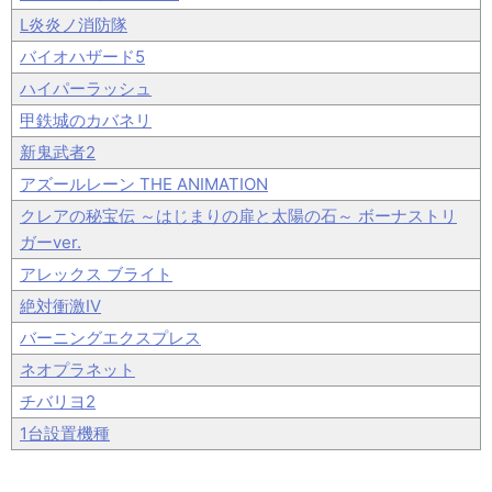
L炎炎ノ消防隊
バイオハザード5
ハイパーラッシュ
甲鉄城のカバネリ
新鬼武者2
アズールレーン THE ANIMATION
クレアの秘宝伝 ～はじまりの扉と太陽の石～ ボーナストリ
ガーver.
アレックス ブライト
絶対衝激IV
バーニングエクスプレス
ネオプラネット
チバリヨ2
1台設置機種