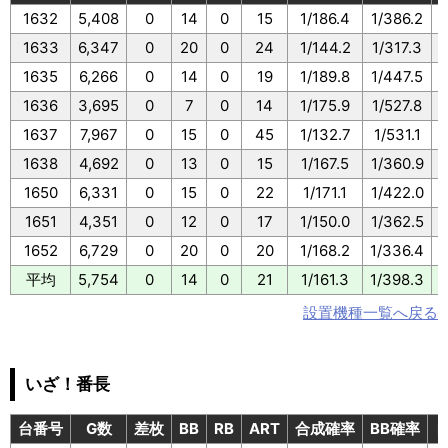
1632
5,408
0
14
0
15
1/186.4
1/386.2
1633
6,347
0
20
0
24
1/144.2
1/317.3
1635
6,266
0
14
0
19
1/189.8
1/447.5
1636
3,695
0
7
0
14
1/175.9
1/527.8
1637
7,967
0
15
0
45
1/132.7
1/531.1
1638
4,692
0
13
0
15
1/167.5
1/360.9
1650
6,331
0
15
0
22
1/171.1
1/422.0
1651
4,351
0
12
0
17
1/150.0
1/362.5
1652
6,729
0
20
0
20
1/168.2
1/336.4
平均
5,754
0
14
0
21
1/161.3
1/398.3
設置機種一覧へ戻る
いざ！番長
台番号
G数
差枚
BB
RB
ART
合成確率
BB確率