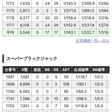
1173
7,439
0
24
29
1/140.3
1/309.9
1/256.5
1175
2,973
0
3
5
1/371.6
1/991.0
1/594.6
1176
6,377
0
20
20
1/159.4
1/318.8
1/318.8
1177
8,108
0
24
29
1/152.9
1/337.8
1/279.5
平均
5,546
0
17
17
1/163.1
1/332.7
1/319.9
設置機種一覧へ戻る
スーパーブラックジャック
台番号
G数
差枚
BB
RB
ART
合成確率
BB確率
1687
7,681
0
0
9
56
1/118.1
1/0.0
1
1688
8,898
0
0
3
108
1/80.1
1/0.0
1
1700
6,383
0
0
7
85
1/69.3
1/0.0
1701
7,388
0
0
10
65
1/98.5
1/0.0
1
1702
7,851
0
0
7
59
1/118.9
1/0.0
1