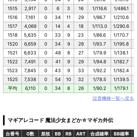
1515
2,917
0
6
3
16
1/116.6
1/486.1
1516
7,161
0
34
11
29
1/96.7
1/210.6
1517
4,069
0
14
4
18
1/113.0
1/290.6
1
1518
5,635
0
33
9
23
1/86.6
1/170.7
1520
6,659
0
34
9
28
1/93.7
1/195.8
1521
6,633
0
48
8
27
1/79.9
1/138.1
1522
7,491
0
41
9
29
1/94.8
1/182.7
1
1523
7,845
0
43
9
33
1/92.2
1/182.4
1525
7,538
0
54
10
32
1/78.5
1/139.5
平均
6,110
0
34
8
26
1/90.2
1/179.1
設置機種一覧へ戻る
マギアレコード 魔法少女まどか☆マギカ外伝
台番号
G数
差枚
BB
RB
ART
合成確率
BB確率