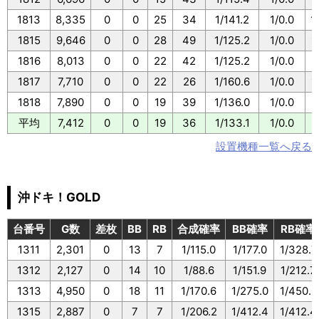
1813
8,335
0
0
25
34
1/141.2
1/0.0
1
1815
9,646
0
0
28
49
1/125.2
1/0.0
1
1816
8,013
0
0
22
42
1/125.2
1/0.0
1
1817
7,710
0
0
22
26
1/160.6
1/0.0
1
1818
7,890
0
0
19
39
1/136.0
1/0.0
1
平均
7,412
0
0
19
36
1/133.1
1/0.0
1
設置機種一覧へ戻る
沖ドキ！GOLD
台番号
G数
差枚
BB
RB
合成確率
BB確率
RB確率
1311
2,301
0
13
7
1/115.0
1/177.0
1/328.7
1312
2,127
0
14
10
1/88.6
1/151.9
1/212.7
1313
4,950
0
18
11
1/170.6
1/275.0
1/450.0
1315
2,887
0
7
7
1/206.2
1/412.4
1/412.4