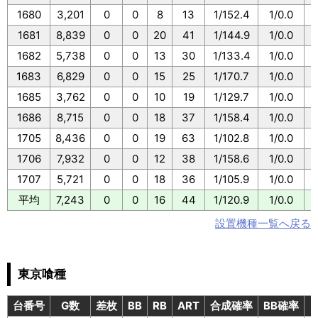
1680
3,201
0
0
8
13
1/152.4
1/0.0
1
1681
8,839
0
0
20
41
1/144.9
1/0.0
1
1682
5,738
0
0
13
30
1/133.4
1/0.0
1
1683
6,829
0
0
15
25
1/170.7
1/0.0
1
1685
3,762
0
0
10
19
1/129.7
1/0.0
1
1686
8,715
0
0
18
37
1/158.4
1/0.0
1
1705
8,436
0
0
19
63
1/102.8
1/0.0
1
1706
7,932
0
0
12
38
1/158.6
1/0.0
1
1707
5,721
0
0
18
36
1/105.9
1/0.0
1
平均
7,243
0
0
16
44
1/120.9
1/0.0
1
設置機種一覧へ戻る
東京喰種
台番号
G数
差枚
BB
RB
ART
合成確率
BB確率