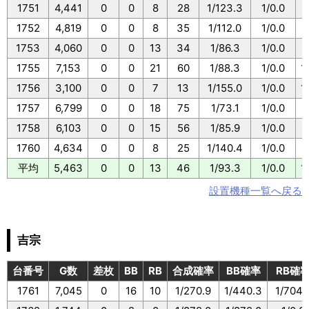
1751
4,441
0
0
8
28
1/123.3
1/0.0
1
1752
4,819
0
0
8
35
1/112.0
1/0.0
1
1753
4,060
0
0
13
34
1/86.3
1/0.0
1
1755
7,153
0
0
21
60
1/88.3
1/0.0
1
1756
3,100
0
0
7
13
1/155.0
1/0.0
1
1757
6,799
0
0
18
75
1/73.1
1/0.0
1
1758
6,103
0
0
15
56
1/85.9
1/0.0
1
1760
4,634
0
0
8
25
1/140.4
1/0.0
1
平均
5,463
0
0
13
46
1/93.3
1/0.0
1
設置機種一覧へ戻る
吉宗
台番号
G数
差枚
BB
RB
合成確率
BB確率
RB確
1761
7,045
0
16
10
1/270.9
1/440.3
1/704.