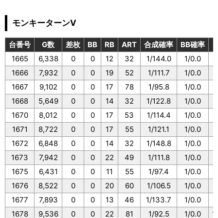
モンキーターンV
台番号
G数
差枚
BB
RB
ART
合成確率
BB確率
1665
6,338
0
0
12
32
1/144.0
1/0.0
1
1666
7,932
0
0
19
52
1/111.7
1/0.0
1
1667
9,102
0
0
17
78
1/95.8
1/0.0
1
1668
5,649
0
0
14
32
1/122.8
1/0.0
1
1670
8,012
0
0
17
53
1/114.4
1/0.0
1
1671
8,722
0
0
17
55
1/121.1
1/0.0
1
1672
6,848
0
0
14
32
1/148.8
1/0.0
1
1673
7,942
0
0
22
49
1/111.8
1/0.0
1
1675
6,431
0
0
11
55
1/97.4
1/0.0
1
1676
8,522
0
0
20
60
1/106.5
1/0.0
1
1677
7,893
0
0
13
46
1/133.7
1/0.0
1
1678
9,536
0
0
22
81
1/92.5
1/0.0
1