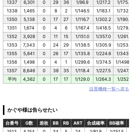
1337
6,301
0
29
36
1/96.9
1/217.2
1/175.0
1338
1,465
0
8
2
1/146.5
1/183.1
1/732.
1350
5,138
0
17
27
1/116.7
1/302.2
1/190.2
1351
1,674
0
4
6
1/167.4
1/418.5
1/279.0
1352
3,928
0
11
15
1/151.0
1/357.0
1/261.8
1353
7,343
0
24
29
1/138.5
1/305.9
1/253.
1355
5,841
0
26
17
1/135.8
1/224.6
1/343.
1356
1,498
0
4
1
1/299.6
1/374.5
1/1498.
1357
8,646
0
38
35
1/118.4
1/227.5
1/247.0
平均
4,362
0
17
17
1/129.0
1/264.3
1/252.1
設置機種一覧へ戻る
かぐや様は告らせたい
台番号
G数
差枚
BB
RB
ART
合成確率
BB確率
1513
5,154
0
34
5
24
1/81.8
1/151.5
1