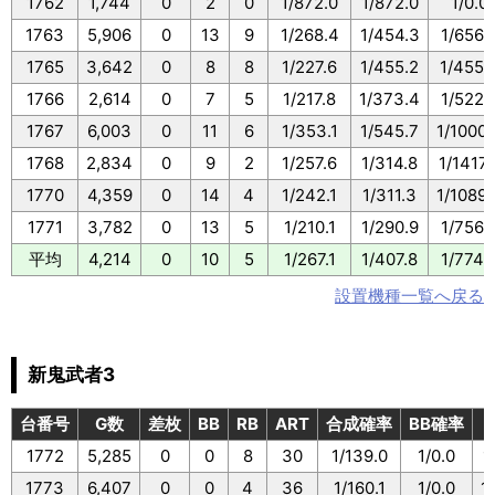
1762
1,744
0
2
0
1/872.0
1/872.0
1/0.0
1763
5,906
0
13
9
1/268.4
1/454.3
1/656.
1765
3,642
0
8
8
1/227.6
1/455.2
1/455.
1766
2,614
0
7
5
1/217.8
1/373.4
1/522.
1767
6,003
0
11
6
1/353.1
1/545.7
1/1000.
1768
2,834
0
9
2
1/257.6
1/314.8
1/1417.
1770
4,359
0
14
4
1/242.1
1/311.3
1/1089.
1771
3,782
0
13
5
1/210.1
1/290.9
1/756.
平均
4,214
0
10
5
1/267.1
1/407.8
1/774.
設置機種一覧へ戻る
新鬼武者3
台番号
G数
差枚
BB
RB
ART
合成確率
BB確率
1772
5,285
0
0
8
30
1/139.0
1/0.0
1
1773
6,407
0
0
4
36
1/160.1
1/0.0
1