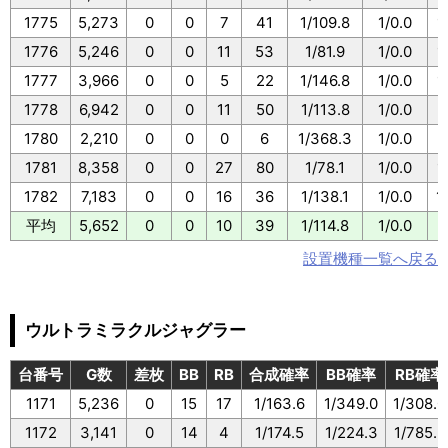
1775
5,273
0
0
7
41
1/109.8
1/0.0
1
1776
5,246
0
0
11
53
1/81.9
1/0.0
1
1777
3,966
0
0
5
22
1/146.8
1/0.0
1
1778
6,942
0
0
11
50
1/113.8
1/0.0
1
1780
2,210
0
0
0
6
1/368.3
1/0.0
1781
8,358
0
0
27
80
1/78.1
1/0.0
1
1782
7,183
0
0
16
36
1/138.1
1/0.0
1
平均
5,652
0
0
10
39
1/114.8
1/0.0
1
設置機種一覧へ戻る
ウルトラミラクルジャグラー
台番号
G数
差枚
BB
RB
合成確率
BB確率
RB確率
1171
5,236
0
15
17
1/163.6
1/349.0
1/308.0
1172
3,141
0
14
4
1/174.5
1/224.3
1/785.2