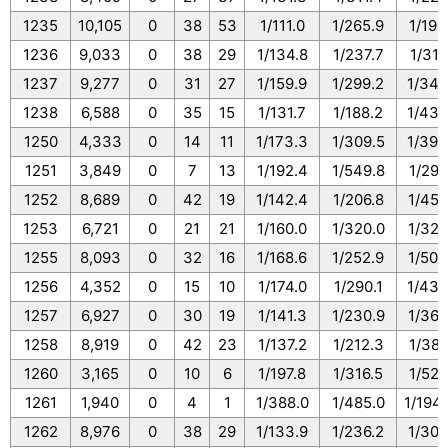
1235
10,105
0
38
53
1/111.0
1/265.9
1/190
1236
9,033
0
38
29
1/134.8
1/237.7
1/311
1237
9,277
0
31
27
1/159.9
1/299.2
1/343
1238
6,588
0
35
15
1/131.7
1/188.2
1/439
1250
4,333
0
14
11
1/173.3
1/309.5
1/393
1251
3,849
0
7
13
1/192.4
1/549.8
1/296
1252
8,689
0
42
19
1/142.4
1/206.8
1/457
1253
6,721
0
21
21
1/160.0
1/320.0
1/320
1255
8,093
0
32
16
1/168.6
1/252.9
1/505
1256
4,352
0
15
10
1/174.0
1/290.1
1/435
1257
6,927
0
30
19
1/141.3
1/230.9
1/364
1258
8,919
0
42
23
1/137.2
1/212.3
1/387
1260
3,165
0
10
6
1/197.8
1/316.5
1/527
1261
1,940
0
4
1
1/388.0
1/485.0
1/194
1262
8,976
0
38
29
1/133.9
1/236.2
1/309