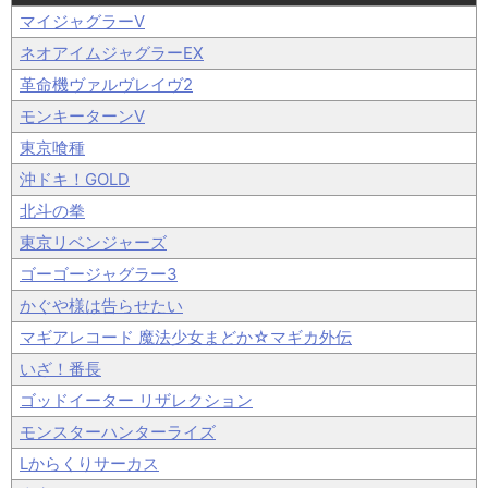
マイジャグラーV
ネオアイムジャグラーEX
革命機ヴァルヴレイヴ2
モンキーターンV
東京喰種
沖ドキ！GOLD
北斗の拳
東京リベンジャーズ
ゴーゴージャグラー3
かぐや様は告らせたい
マギアレコード 魔法少女まどか☆マギカ外伝
いざ！番長
ゴッドイーター リザレクション
モンスターハンターライズ
Lからくりサーカス