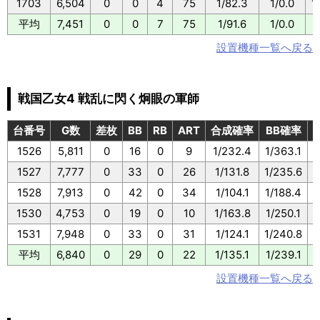
1703
6,504
0
0
4
75
1/82.3
1/0.0
1
平均
7,451
0
0
7
75
1/91.6
1/0.0
1
設置機種一覧へ戻る
戦国乙女4 戦乱に閃く炯眼の軍師
台番号
G数
差枚
BB
RB
ART
合成確率
BB確率
1526
5,811
0
16
0
9
1/232.4
1/363.1
1527
7,777
0
33
0
26
1/131.8
1/235.6
1528
7,913
0
42
0
34
1/104.1
1/188.4
1530
4,753
0
19
0
10
1/163.8
1/250.1
1531
7,948
0
33
0
31
1/124.1
1/240.8
平均
6,840
0
29
0
22
1/135.1
1/239.1
設置機種一覧へ戻る