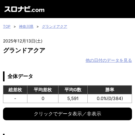
TOP
>
神奈川県
>
グランドアクア
2025年12月13日(土)
グランドアクア
他の日付のデータを見る
全体データ
総差枚
平均差枚
平均G数
勝率
-
0
5,591
0.0%
(0/384)
クリックでデータ表示／非表示