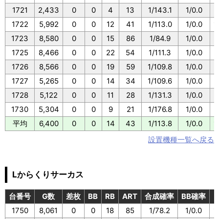
1721
2,433
0
0
4
13
1/143.1
1/0.0
1
1722
5,992
0
0
12
41
1/113.0
1/0.0
1
1723
8,580
0
0
15
86
1/84.9
1/0.0
1
1725
8,466
0
0
22
54
1/111.3
1/0.0
1
1726
8,566
0
0
19
59
1/109.8
1/0.0
1
1727
5,265
0
0
14
34
1/109.6
1/0.0
1
1728
5,122
0
0
11
28
1/131.3
1/0.0
1
1730
5,304
0
0
9
21
1/176.8
1/0.0
1
平均
6,400
0
0
14
43
1/113.8
1/0.0
1
設置機種一覧へ戻る
Lからくりサーカス
台番号
G数
差枚
BB
RB
ART
合成確率
BB確率
1750
8,061
0
0
18
85
1/78.2
1/0.0
1