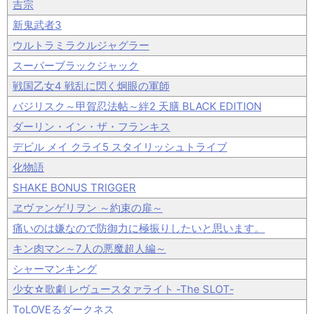
吉宗
新鬼武者3
ウルトラミラクルジャグラー
スーパーブラックジャック
戦国乙女4 戦乱に閃く炯眼の軍師
バジリスク～甲賀忍法帖～絆2 天膳 BLACK EDITION
ダーリン・イン・ザ・フランキス
デビル メイ クライ5 スタイリッシュトライブ
化物語
SHAKE BONUS TRIGGER
ヱヴァンゲリヲン ～約束の扉～
痛いのは嫌なので防御力に極振りしたいと思います。
キン肉マン～7人の悪魔超人編～
シャーマンキング
少女☆歌劇 レヴュースタァライト ‐The SLOT‐
ToLOVEるダークネス