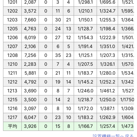
1201
2,087
0
3
4
1/298.1
1/695.6
1/521.7
1202
3,572
0
11
6
1/210.1
1/324.7
1/595.
1203
7,660
0
30
21
1/150.1
1/255.3
1/364.
1205
4,763
0
24
13
1/128.7
1/198.4
1/366.
1206
6,019
0
27
12
1/154.3
1/222.9
1/501.5
1207
2,106
0
6
5
1/191.4
1/351.0
1/421.2
1208
7,256
0
35
23
1/125.1
1/207.3
1/315.
1210
2,283
0
7
4
1/207.5
1/326.1
1/570.
1211
5,881
0
21
11
1/183.7
1/280.0
1/534.
1212
4,792
0
19
14
1/145.2
1/252.2
1/342.
1213
3,690
0
8
7
1/246.0
1/461.2
1/527.1
1215
3,500
0
14
2
1/218.7
1/250.0
1/1750.
1216
3,097
0
8
10
1/172.0
1/387.1
1/309.
1217
6,047
0
23
10
1/183.2
1/262.9
1/604.
平均
3,926
0
15
8
1/166.7
1/257.4
1/473.
設置機種一覧へ戻る