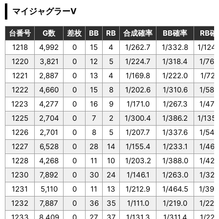
マイジャグラーV
台番号
G数
差枚
BB
RB
合成確率
BB確率
RB確
1218
4,992
0
15
4
1/262.7
1/332.8
1/124
1220
3,821
0
12
5
1/224.7
1/318.4
1/764
1221
2,887
0
13
4
1/169.8
1/222.0
1/721
1222
4,660
0
15
8
1/202.6
1/310.6
1/582
1223
4,277
0
16
9
1/171.0
1/267.3
1/475
1225
2,704
0
7
2
1/300.4
1/386.2
1/135
1226
2,701
0
8
5
1/207.7
1/337.6
1/540
1227
6,528
0
28
14
1/155.4
1/233.1
1/466
1228
4,268
0
11
10
1/203.2
1/388.0
1/426
1230
7,892
0
30
24
1/146.1
1/263.0
1/328
1231
5,110
0
11
13
1/212.9
1/464.5
1/393
1232
7,887
0
36
35
1/111.0
1/219.0
1/225
1233
8,409
0
27
37
1/131.3
1/311.4
1/227