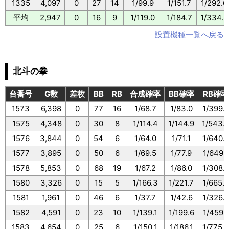
1335
4,097
0
27
14
1/99.9
1/151.7
1/292.6
平均
2,947
0
16
9
1/119.0
1/184.7
1/334.8
設置機種一覧へ戻る
北斗の拳
台番号
G数
差枚
BB
RB
合成確率
BB確率
RB確率
1573
6,398
0
77
16
1/68.7
1/83.0
1/399.
1575
4,348
0
30
8
1/114.4
1/144.9
1/543.
1576
3,844
0
54
6
1/64.0
1/71.1
1/640.
1577
3,895
0
50
6
1/69.5
1/77.9
1/649.1
1578
5,853
0
68
19
1/67.2
1/86.0
1/308.
1580
3,326
0
15
5
1/166.3
1/221.7
1/665.2
1581
1,961
0
46
6
1/37.7
1/42.6
1/326.8
1582
4,591
0
23
10
1/139.1
1/199.6
1/459.1
1583
4,654
0
25
6
1/150.1
1/186.1
1/775.6