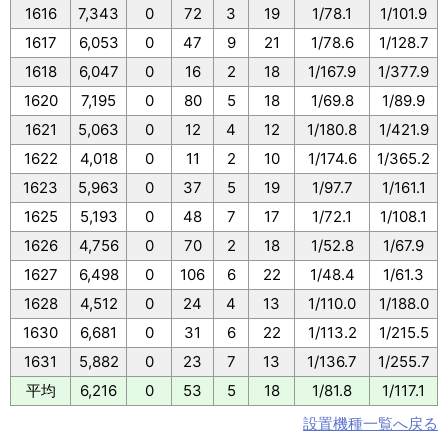
1616
7,343
0
72
3
19
1/78.1
1/101.9
1617
6,053
0
47
9
21
1/78.6
1/128.7
1618
6,047
0
16
2
18
1/167.9
1/377.9
1620
7,195
0
80
5
18
1/69.8
1/89.9
1621
5,063
0
12
4
12
1/180.8
1/421.9
1622
4,018
0
11
2
10
1/174.6
1/365.2
1623
5,963
0
37
5
19
1/97.7
1/161.1
1625
5,193
0
48
7
17
1/72.1
1/108.1
1626
4,756
0
70
2
18
1/52.8
1/67.9
1627
6,498
0
106
6
22
1/48.4
1/61.3
1628
4,512
0
24
4
13
1/110.0
1/188.0
1630
6,681
0
31
6
22
1/113.2
1/215.5
1631
5,882
0
23
7
13
1/136.7
1/255.7
平均
6,216
0
53
5
18
1/81.8
1/117.1
設置機種一覧へ戻る