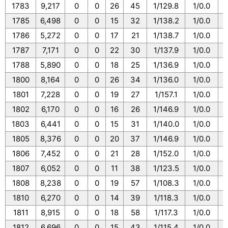
1783
9,217
0
0
26
45
1/129.8
1/0.0
1
1785
6,498
0
0
15
32
1/138.2
1/0.0
1
1786
5,272
0
0
17
21
1/138.7
1/0.0
1
1787
7,171
0
0
22
30
1/137.9
1/0.0
1
1788
5,890
0
0
18
25
1/136.9
1/0.0
1
1800
8,164
0
0
26
34
1/136.0
1/0.0
1
1801
7,228
0
0
19
27
1/157.1
1/0.0
1
1802
6,170
0
0
16
26
1/146.9
1/0.0
1
1803
6,441
0
0
15
31
1/140.0
1/0.0
1
1805
8,376
0
0
20
37
1/146.9
1/0.0
1
1806
7,452
0
0
21
28
1/152.0
1/0.0
1
1807
6,052
0
0
11
38
1/123.5
1/0.0
1
1808
8,238
0
0
19
57
1/108.3
1/0.0
1
1810
6,270
0
0
14
39
1/118.3
1/0.0
1
1811
8,915
0
0
18
58
1/117.3
1/0.0
1
1812
6,696
0
0
15
43
1/115.4
1/0.0
1