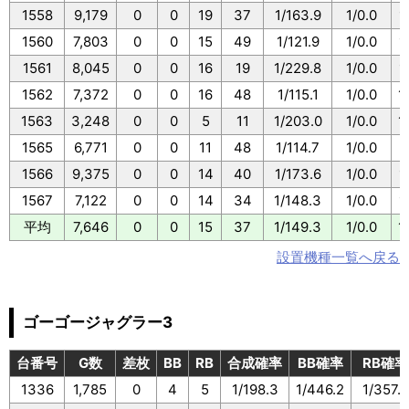
1558
9,179
0
0
19
37
1/163.9
1/0.0
1
1560
7,803
0
0
15
49
1/121.9
1/0.0
1
1561
8,045
0
0
16
19
1/229.8
1/0.0
1
1562
7,372
0
0
16
48
1/115.1
1/0.0
1
1563
3,248
0
0
5
11
1/203.0
1/0.0
1
1565
6,771
0
0
11
48
1/114.7
1/0.0
1
1566
9,375
0
0
14
40
1/173.6
1/0.0
1
1567
7,122
0
0
14
34
1/148.3
1/0.0
1
平均
7,646
0
0
15
37
1/149.3
1/0.0
1
設置機種一覧へ戻る
ゴーゴージャグラー3
台番号
G数
差枚
BB
RB
合成確率
BB確率
RB確率
1336
1,785
0
4
5
1/198.3
1/446.2
1/357.0