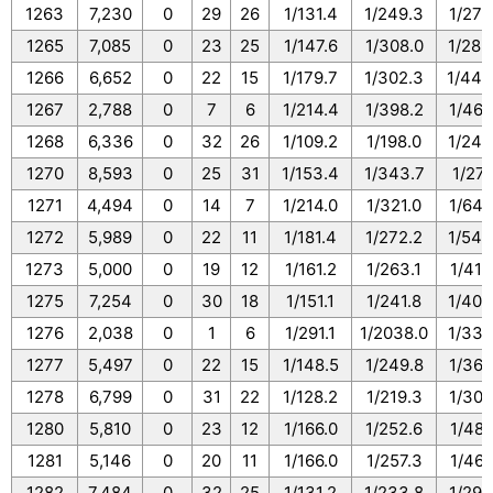
1263
7,230
0
29
26
1/131.4
1/249.3
1/278
1265
7,085
0
23
25
1/147.6
1/308.0
1/283
1266
6,652
0
22
15
1/179.7
1/302.3
1/443
1267
2,788
0
7
6
1/214.4
1/398.2
1/464
1268
6,336
0
32
26
1/109.2
1/198.0
1/243
1270
8,593
0
25
31
1/153.4
1/343.7
1/277
1271
4,494
0
14
7
1/214.0
1/321.0
1/642
1272
5,989
0
22
11
1/181.4
1/272.2
1/544
1273
5,000
0
19
12
1/161.2
1/263.1
1/416
1275
7,254
0
30
18
1/151.1
1/241.8
1/403
1276
2,038
0
1
6
1/291.1
1/2038.0
1/339
1277
5,497
0
22
15
1/148.5
1/249.8
1/366
1278
6,799
0
31
22
1/128.2
1/219.3
1/309
1280
5,810
0
23
12
1/166.0
1/252.6
1/484
1281
5,146
0
20
11
1/166.0
1/257.3
1/467
1282
7,484
0
32
25
1/131.2
1/233.8
1/299