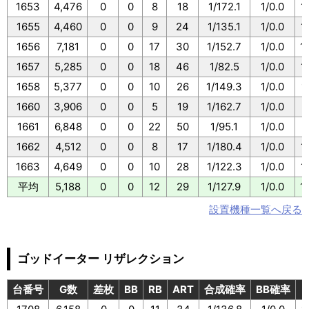
1653
4,476
0
0
8
18
1/172.1
1/0.0
1
1655
4,460
0
0
9
24
1/135.1
1/0.0
1
1656
7,181
0
0
17
30
1/152.7
1/0.0
1
1657
5,285
0
0
18
46
1/82.5
1/0.0
1
1658
5,377
0
0
10
26
1/149.3
1/0.0
1
1660
3,906
0
0
5
19
1/162.7
1/0.0
1
1661
6,848
0
0
22
50
1/95.1
1/0.0
1
1662
4,512
0
0
8
17
1/180.4
1/0.0
1
1663
4,649
0
0
10
28
1/122.3
1/0.0
1
平均
5,188
0
0
12
29
1/127.9
1/0.0
1
設置機種一覧へ戻る
ゴッドイーター リザレクション
台番号
G数
差枚
BB
RB
ART
合成確率
BB確率