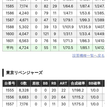
1585
7,174
0
82
29
1/64.6
1/87.4
1/247.3
1586
4,240
0
79
11
1/47.1
1/53.6
1/385.
1587
4,671
0
47
12
1/79.1
1/99.3
1/389.
1588
5,302
0
39
13
1/101.9
1/135.9
1/407.8
1600
4,047
0
121
9
1/31.1
1/33.4
1/449.
1601
6,563
0
76
16
1/71.3
1/86.3
1/410.1
平均
4,724
0
55
11
1/70.5
1/85.1
1/412.0
設置機種一覧へ戻る
東京リベンジャーズ
台番号
G数
差枚
BB
RB
ART
合成確率
BB確率
1555
8,328
0
0
20
22
1/198.2
1/0.0
1
1556
9,683
0
0
20
64
1/115.2
1/0.0
1
1557
7,176
0
0
11
30
1/175.0
1/0.0
1