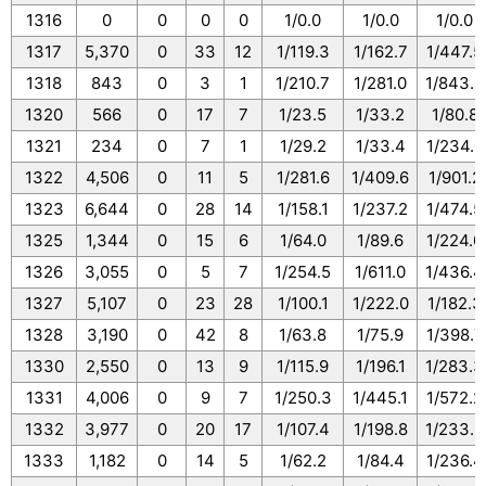
1316
0
0
0
0
1/0.0
1/0.0
1/0.0
1317
5,370
0
33
12
1/119.3
1/162.7
1/447.5
1318
843
0
3
1
1/210.7
1/281.0
1/843.0
1320
566
0
17
7
1/23.5
1/33.2
1/80.8
1321
234
0
7
1
1/29.2
1/33.4
1/234.0
1322
4,506
0
11
5
1/281.6
1/409.6
1/901.2
1323
6,644
0
28
14
1/158.1
1/237.2
1/474.5
1325
1,344
0
15
6
1/64.0
1/89.6
1/224.0
1326
3,055
0
5
7
1/254.5
1/611.0
1/436.4
1327
5,107
0
23
28
1/100.1
1/222.0
1/182.3
1328
3,190
0
42
8
1/63.8
1/75.9
1/398.7
1330
2,550
0
13
9
1/115.9
1/196.1
1/283.3
1331
4,006
0
9
7
1/250.3
1/445.1
1/572.2
1332
3,977
0
20
17
1/107.4
1/198.8
1/233.9
1333
1,182
0
14
5
1/62.2
1/84.4
1/236.4