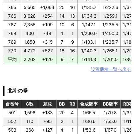
765
5,565
+1,064
25
16
1/135.7
1/222.6
1/34
766
3,628
+254
14
13
1/134.3
1/259.1
1/27
767
2,355
+199
10
6
1/147.1
1/235.5
1/39
768
400
-48
1
1
1/200.0
1/400.0
1/40
769
1,650
+315
7
9
1/103.1
1/235.7
1/18
770
4,772
+527
18
16
1/140.3
1/265.1
1/29
平均
2,262
+120
9
7
1/141.3
1/261.0
1/30
設置機種一覧へ戻る
北斗の拳
台番号
G数
差枚
BB
RB
合成確率
BB確率
RB
501
1,596
+183
20
4
1/66.5
1/79.8
1/39
502
110
+95
2
1
1/36.6
1/55.0
1/110
503
268
+127
4
1
1/53.6
1/67.0
1/26