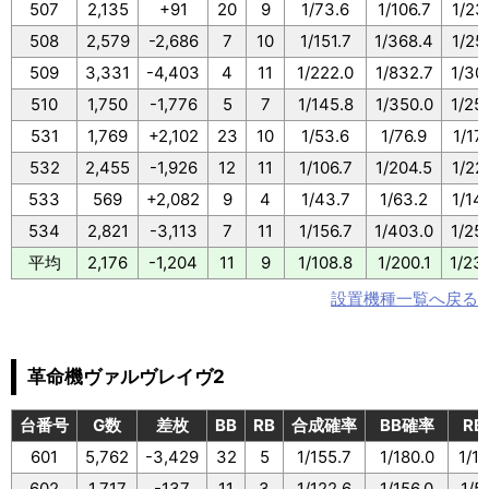
507
2,135
+91
20
9
1/73.6
1/106.7
1/23
508
2,579
-2,686
7
10
1/151.7
1/368.4
1/25
509
3,331
-4,403
4
11
1/222.0
1/832.7
1/30
510
1,750
-1,776
5
7
1/145.8
1/350.0
1/25
531
1,769
+2,102
23
10
1/53.6
1/76.9
1/17
532
2,455
-1,926
12
11
1/106.7
1/204.5
1/22
533
569
+2,082
9
4
1/43.7
1/63.2
1/14
534
2,821
-3,113
7
11
1/156.7
1/403.0
1/25
平均
2,176
-1,204
11
9
1/108.8
1/200.1
1/23
設置機種一覧へ戻る
革命機ヴァルヴレイヴ2
台番号
G数
差枚
BB
RB
合成確率
BB確率
R
601
5,762
-3,429
32
5
1/155.7
1/180.0
1/1
602
1,717
-137
11
3
1/122.6
1/156.0
1/5