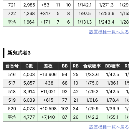
721
2,985
+53
11
10
1/142.1
1/271.3
1/298
722
1,268
+317
5
8
1/97.5
1/253.6
1/158
平均
1,664
+171
7
6
1/131.3
1/243.4
1/285
設置機種一覧へ戻る
新鬼武者3
台番号
G数
差枚
BB
RB
合成確率
BB確率
RB
516
4,003
+13,906
94
25
1/33.6
1/42.5
1/1
517
5,857
-438
68
10
1/75.0
1/86.1
1/5
518
3,914
+11,021
92
42
1/29.2
1/42.5
1/9
519
6,039
+615
77
21
1/61.6
1/78.4
1/2
520
4,073
+10,598
102
34
1/29.9
1/39.9
1/1
平均
4,777
+7,140
87
26
1/42.2
1/55.1
1/1
設置機種一覧へ戻る