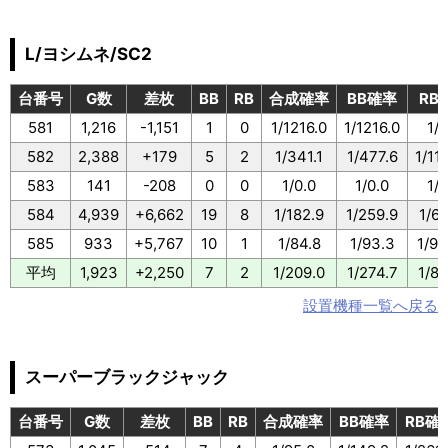
L/ヨシムネ/SC2
台番号
G数
差枚
BB
RB
合成確率
BB確率
RB
581
1,216
-1,151
1
0
1/1216.0
1/1216.0
1/0
582
2,388
+179
5
2
1/341.1
1/477.6
1/11
583
141
-208
0
0
1/0.0
1/0.0
1/0
584
4,939
+6,662
19
8
1/182.9
1/259.9
1/61
585
933
+5,767
10
1
1/84.8
1/93.3
1/93
平均
1,923
+2,250
7
2
1/209.0
1/274.7
1/87
設置機種一覧へ戻る
スーパーブラックジャック
台番号
G数
差枚
BB
RB
合成確率
BB確率
RB確