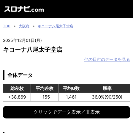
TOP
>
大阪府
>
キコーナ八尾太子堂店
2025年12月01日(月)
キコーナ八尾太子堂店
他の日付のデータを見る
全体データ
総差枚
平均差枚
平均G数
勝率
+38,869
+155
1,461
36.0%
(90/250)
クリックでデータ表示／非表示