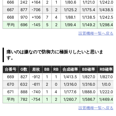
666
242
+164
2
1
1/80.6
1/121.0
1/242.0
667
877
-706
5
2
1/125.2
1/175.4
1/438.5
668
970
+106
7
4
1/88.1
1/138.5
1/242.5
平均
696
-145
5
2
1/99.4
1/149.2
1/298.4
設置機種一覧へ戻る
痛いのは嫌なので防御力に極振りしたいと思いま
す。
台番号
G数
差枚
BB
RB
合成確率
BB確率
RB確率
669
827
-912
1
1
1/413.5
1/827.0
1/827.0
670
632
-611
2
0
1/316.0
1/316.0
1/0.0
671
888
-740
1
4
1/177.6
1/888.0
1/222.0
平均
782
-754
1
2
1/260.7
1/586.7
1/469.4
設置機種一覧へ戻る