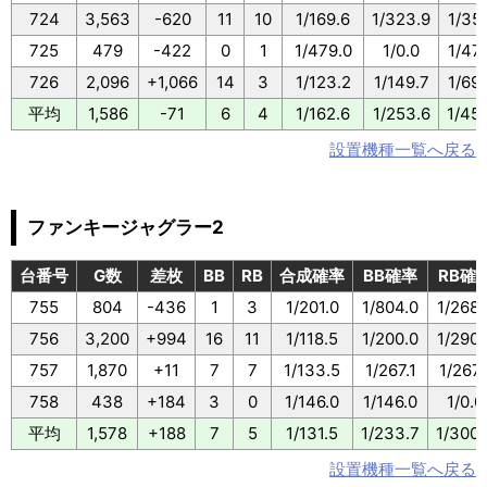
724
3,563
-620
11
10
1/169.6
1/323.9
1/35
725
479
-422
0
1
1/479.0
1/0.0
1/47
726
2,096
+1,066
14
3
1/123.2
1/149.7
1/69
平均
1,586
-71
6
4
1/162.6
1/253.6
1/45
設置機種一覧へ戻る
ファンキージャグラー2
台番号
G数
差枚
BB
RB
合成確率
BB確率
RB確
755
804
-436
1
3
1/201.0
1/804.0
1/268.
756
3,200
+994
16
11
1/118.5
1/200.0
1/290.
757
1,870
+11
7
7
1/133.5
1/267.1
1/267.
758
438
+184
3
0
1/146.0
1/146.0
1/0.0
平均
1,578
+188
7
5
1/131.5
1/233.7
1/300.
設置機種一覧へ戻る