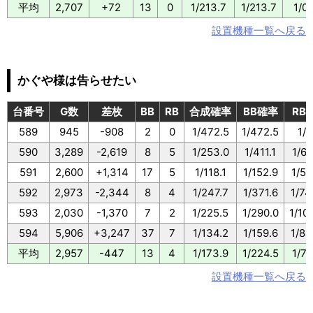
平均
2,707
+72
13
0
1/213.7
1/213.7
1/0.
設置機種一覧へ戻る
かぐや様は告らせたい
台番号
G数
差枚
BB
RB
合成確率
BB確率
RB
589
945
-908
2
0
1/472.5
1/472.5
1/0
590
3,289
-2,619
8
5
1/253.0
1/411.1
1/65
591
2,600
+1,314
17
5
1/118.1
1/152.9
1/52
592
2,973
-2,344
8
4
1/247.7
1/371.6
1/74
593
2,030
-1,370
7
2
1/225.5
1/290.0
1/10
594
5,906
+3,247
37
7
1/134.2
1/159.6
1/84
平均
2,957
-447
13
4
1/173.9
1/224.5
1/77
設置機種一覧へ戻る