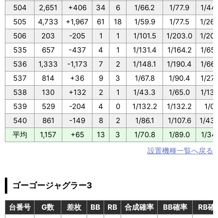
504
2,651
+406
34
6
1/66.2
1/77.9
1/441
505
4,733
+1,967
61
18
1/59.9
1/77.5
1/26
506
203
-205
1
1
1/101.5
1/203.0
1/20
535
657
-437
4
1
1/131.4
1/164.2
1/657
536
1,333
-1,173
7
2
1/148.1
1/190.4
1/666
537
814
+36
9
3
1/67.8
1/90.4
1/271
538
130
+132
2
1
1/43.3
1/65.0
1/130
539
529
-204
4
0
1/132.2
1/132.2
1/0.
540
861
-149
8
2
1/86.1
1/107.6
1/43
平均
1,157
+65
13
3
1/70.8
1/89.0
1/347
設置機種一覧へ戻る
ゴーゴージャグラー3
台番号
G数
差枚
BB
RB
合成確率
BB確率
RB確