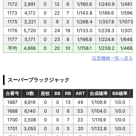
1172
2,891
0
12
6
1/160.6
1/240.9
1/481.8
1173
4,172
0
22
7
1/143.8
1/189.6
1/596.0
1175
3,221
0
9
3
1/268.4
1/357.8
1/1073.
1176
5,720
0
24
19
1/133.0
1/238.3
1/301.0
1177
5,171
0
23
8
1/166.8
1/224.8
1/646.
平均
4,666
0
20
10
1/158.1
1/239.2
1/466.5
設置機種一覧へ戻る
スーパーブラックジャック
台番号
G数
差枚
BB
RB
ART
合成確率
BB確率
1687
6,819
0
0
13
49
1/109.9
1/0.0
1
1688
6,140
0
0
6
53
1/104.0
1/0.0
1
1700
3,508
0
0
7
23
1/116.9
1/0.0
1701
3,055
0
0
3
20
1/132.8
1/0.0
1