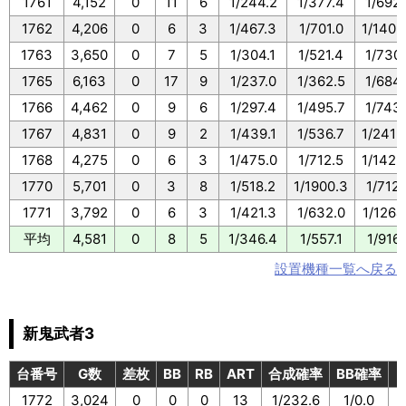
1761
4,152
0
11
6
1/244.2
1/377.4
1/692.
1762
4,206
0
6
3
1/467.3
1/701.0
1/1402
1763
3,650
0
7
5
1/304.1
1/521.4
1/730.
1765
6,163
0
17
9
1/237.0
1/362.5
1/684.
1766
4,462
0
9
6
1/297.4
1/495.7
1/743.
1767
4,831
0
9
2
1/439.1
1/536.7
1/2415
1768
4,275
0
6
3
1/475.0
1/712.5
1/1425
1770
5,701
0
3
8
1/518.2
1/1900.3
1/712.
1771
3,792
0
6
3
1/421.3
1/632.0
1/1264
平均
4,581
0
8
5
1/346.4
1/557.1
1/916.
設置機種一覧へ戻る
新鬼武者3
台番号
G数
差枚
BB
RB
ART
合成確率
BB確率
1772
3,024
0
0
0
13
1/232.6
1/0.0