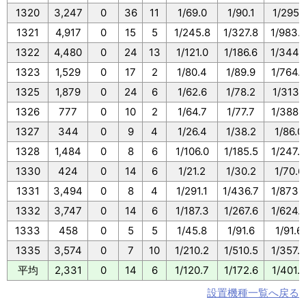
1320
3,247
0
36
11
1/69.0
1/90.1
1/295.1
1321
4,917
0
15
5
1/245.8
1/327.8
1/983.
1322
4,480
0
24
13
1/121.0
1/186.6
1/344.
1323
1,529
0
17
2
1/80.4
1/89.9
1/764.
1325
1,879
0
24
6
1/62.6
1/78.2
1/313.1
1326
777
0
10
2
1/64.7
1/77.7
1/388.
1327
344
0
9
4
1/26.4
1/38.2
1/86.0
1328
1,484
0
8
6
1/106.0
1/185.5
1/247.
1330
424
0
14
6
1/21.2
1/30.2
1/70.6
1331
3,494
0
8
4
1/291.1
1/436.7
1/873.
1332
3,747
0
14
6
1/187.3
1/267.6
1/624.
1333
458
0
5
5
1/45.8
1/91.6
1/91.6
1335
3,574
0
7
10
1/210.2
1/510.5
1/357.
平均
2,331
0
14
6
1/120.7
1/172.6
1/401.8
設置機種一覧へ戻る