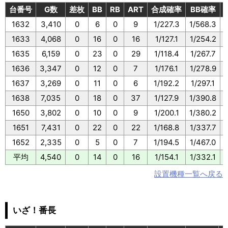
台番号
G数
差枚
BB
RB
ART
合成確率
BB確率
1632
3,410
0
6
0
9
1/227.3
1/568.3
1633
4,068
0
16
0
16
1/127.1
1/254.2
1635
6,159
0
23
0
29
1/118.4
1/267.7
1636
3,347
0
12
0
7
1/176.1
1/278.9
1637
3,269
0
11
0
6
1/192.2
1/297.1
1638
7,035
0
18
0
37
1/127.9
1/390.8
1650
3,802
0
10
0
9
1/200.1
1/380.2
1651
7,431
0
22
0
22
1/168.8
1/337.7
1652
2,335
0
5
0
7
1/194.5
1/467.0
平均
4,540
0
14
0
16
1/154.1
1/332.1
設置機種一覧へ戻る
いざ！番長