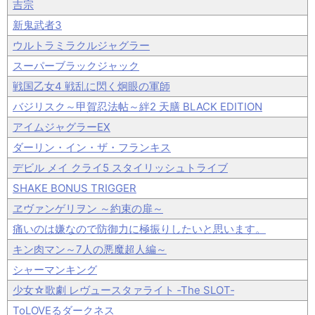
吉宗
新鬼武者3
ウルトラミラクルジャグラー
スーパーブラックジャック
戦国乙女4 戦乱に閃く炯眼の軍師
バジリスク～甲賀忍法帖～絆2 天膳 BLACK EDITION
アイムジャグラーEX
ダーリン・イン・ザ・フランキス
デビル メイ クライ5 スタイリッシュトライブ
SHAKE BONUS TRIGGER
ヱヴァンゲリヲン ～約束の扉～
痛いのは嫌なので防御力に極振りしたいと思います。
キン肉マン～7人の悪魔超人編～
シャーマンキング
少女☆歌劇 レヴュースタァライト ‐The SLOT‐
ToLOVEるダークネス