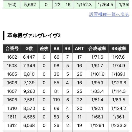
平均
5,692
0
22
16
1/152.3
1/264.5
1/359
設置機種一覧へ戻る
革命機ヴァルヴレイヴ2
台番号
G数
差枚
BB
RB
ART
合成確率
BB確率
1602
6,447
0
66
7
17
1/71.6
1/97.6
1603
7,346
0
98
5
16
1/61.7
1/74.9
1605
6,810
0
36
5
26
1/101.6
1/189.1
1606
7,139
0
55
4
16
1/95.1
1/129.8
1607
9,260
0
81
5
25
1/83.4
1/114.3
1608
7,561
0
119
6
22
1/51.4
1/63.5
1610
8,570
0
69
4
20
1/92.1
1/124.2
1611
4,565
0
53
5
11
1/66.1
1/86.1
1612
6,068
0
26
2
19
1/129.1
1/233.3