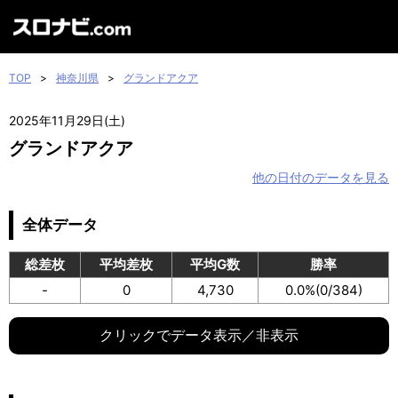
TOP
>
神奈川県
>
グランドアクア
2025年11月29日(土)
グランドアクア
他の日付のデータを見る
全体データ
総差枚
平均差枚
平均G数
勝率
-
0
4,730
0.0%
(0/384)
クリックでデータ表示／非表示