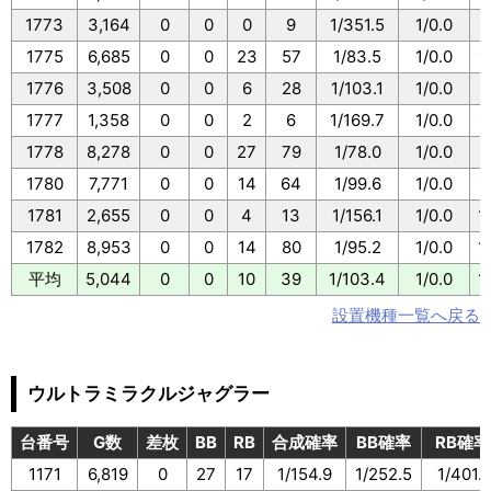
1773
3,164
0
0
0
9
1/351.5
1/0.0
1775
6,685
0
0
23
57
1/83.5
1/0.0
1
1776
3,508
0
0
6
28
1/103.1
1/0.0
1
1777
1,358
0
0
2
6
1/169.7
1/0.0
1
1778
8,278
0
0
27
79
1/78.0
1/0.0
1
1780
7,771
0
0
14
64
1/99.6
1/0.0
1
1781
2,655
0
0
4
13
1/156.1
1/0.0
1
1782
8,953
0
0
14
80
1/95.2
1/0.0
1
平均
5,044
0
0
10
39
1/103.4
1/0.0
1
設置機種一覧へ戻る
ウルトラミラクルジャグラー
台番号
G数
差枚
BB
RB
合成確率
BB確率
RB確率
1171
6,819
0
27
17
1/154.9
1/252.5
1/401.1