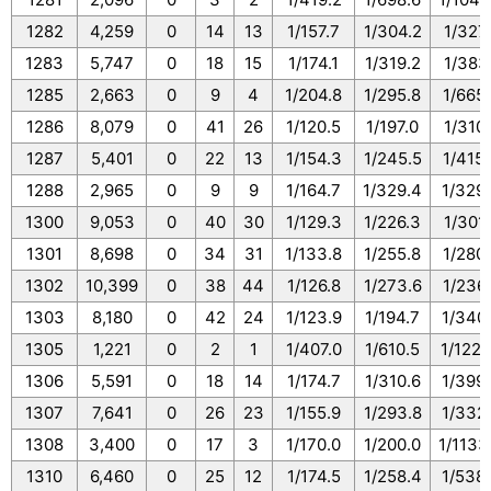
1282
4,259
0
14
13
1/157.7
1/304.2
1/327
1283
5,747
0
18
15
1/174.1
1/319.2
1/383
1285
2,663
0
9
4
1/204.8
1/295.8
1/665
1286
8,079
0
41
26
1/120.5
1/197.0
1/310
1287
5,401
0
22
13
1/154.3
1/245.5
1/415
1288
2,965
0
9
9
1/164.7
1/329.4
1/329
1300
9,053
0
40
30
1/129.3
1/226.3
1/301.
1301
8,698
0
34
31
1/133.8
1/255.8
1/280
1302
10,399
0
38
44
1/126.8
1/273.6
1/236
1303
8,180
0
42
24
1/123.9
1/194.7
1/340
1305
1,221
0
2
1
1/407.0
1/610.5
1/1221
1306
5,591
0
18
14
1/174.7
1/310.6
1/399
1307
7,641
0
26
23
1/155.9
1/293.8
1/332
1308
3,400
0
17
3
1/170.0
1/200.0
1/1133
1310
6,460
0
25
12
1/174.5
1/258.4
1/538