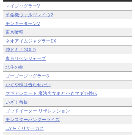
マイジャグラーV
革命機ヴァルヴレイヴ2
モンキーターンV
東京喰種
ネオアイムジャグラーEX
沖ドキ！GOLD
東京リベンジャーズ
北斗の拳
ゴーゴージャグラー3
かぐや様は告らせたい
マギアレコード 魔法少女まどか☆マギカ外伝
いざ！番長
ゴッドイーター リザレクション
モンスターハンターライズ
Lからくりサーカス