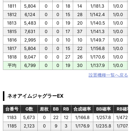
1811
5,804
0
0
18
14
1/181.3
1/0.0
1812
6,124
0
0
15
28
1/142.4
1/0.0
1813
5,483
0
0
19
20
1/140.5
1/0.0
1815
7,631
0
0
17
37
1/141.3
1/0.0
1816
2,995
0
0
10
10
1/149.7
1/0.0
1817
5,804
0
0
15
22
1/156.8
1/0.0
1818
9,047
0
0
27
26
1/170.6
1/0.0
平均
6,799
0
0
19
30
1/137.9
1/0.0
設置機種一覧へ戻る
ネオアイムジャグラーEX
台番号
G数
差枚
BB
RB
合成確率
BB確率
RB確
1183
5,673
0
22
12
1/166.8
1/257.8
1/472.
1185
2,123
0
9
3
1/176.9
1/235.8
1/707.