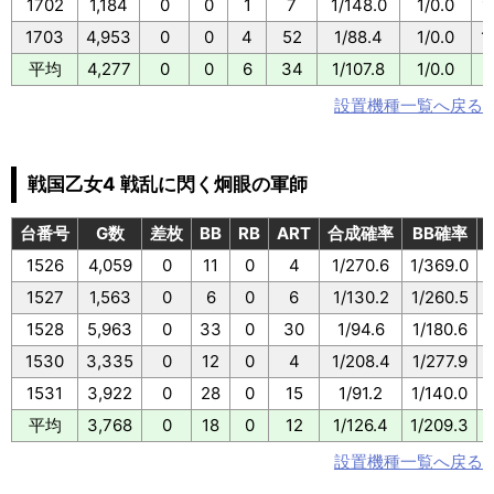
1702
1,184
0
0
1
7
1/148.0
1/0.0
1
1703
4,953
0
0
4
52
1/88.4
1/0.0
1
平均
4,277
0
0
6
34
1/107.8
1/0.0
1
設置機種一覧へ戻る
戦国乙女4 戦乱に閃く炯眼の軍師
台番号
G数
差枚
BB
RB
ART
合成確率
BB確率
1526
4,059
0
11
0
4
1/270.6
1/369.0
1527
1,563
0
6
0
6
1/130.2
1/260.5
1528
5,963
0
33
0
30
1/94.6
1/180.6
1530
3,335
0
12
0
4
1/208.4
1/277.9
1531
3,922
0
28
0
15
1/91.2
1/140.0
平均
3,768
0
18
0
12
1/126.4
1/209.3
設置機種一覧へ戻る