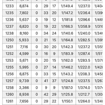
1233
6,874
0
29
17
1/149.4
1/237.0
1/404
1235
7,802
0
33
20
1/147.2
1/236.4
1/390.
1236
5,637
0
19
12
1/181.8
1/296.6
1/469
1237
6,820
0
19
22
1/166.3
1/358.9
1/310
1238
8,160
0
34
24
1/140.6
1/240.0
1/340
1250
5,933
0
21
15
1/164.8
1/282.5
1/395
1251
7,116
0
30
20
1/142.3
1/237.2
1/355
1252
4,599
0
16
9
1/183.9
1/287.4
1/511.
1253
5,671
0
20
15
1/162.0
1/283.5
1/378
1255
5,995
0
27
14
1/146.2
1/222.0
1/428
1256
6,875
0
33
15
1/143.2
1/208.3
1/458
1257
9,739
0
41
37
1/124.8
1/237.5
1/263
1258
3,366
0
9
9
1/187.0
1/374.0
1/374
1260
8,936
0
42
29
1/125.8
1/212.7
1/308.
1261
7,656
0
29
22
1/150.1
1/264.0
1/348