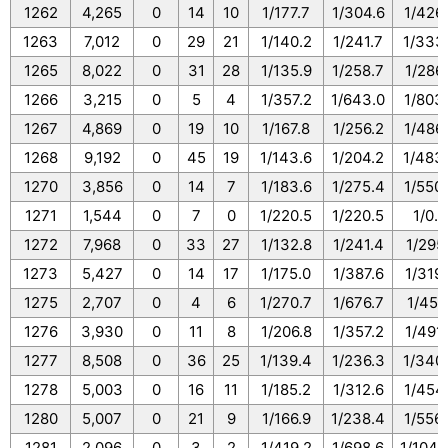
1262
4,265
0
14
10
1/177.7
1/304.6
1/426
1263
7,012
0
29
21
1/140.2
1/241.7
1/333
1265
8,022
0
31
28
1/135.9
1/258.7
1/286
1266
3,215
0
5
4
1/357.2
1/643.0
1/803
1267
4,869
0
19
10
1/167.8
1/256.2
1/486
1268
9,192
0
45
19
1/143.6
1/204.2
1/483
1270
3,856
0
14
7
1/183.6
1/275.4
1/550
1271
1,544
0
7
0
1/220.5
1/220.5
1/0.0
1272
7,968
0
33
27
1/132.8
1/241.4
1/295.
1273
5,427
0
14
17
1/175.0
1/387.6
1/319
1275
2,707
0
4
6
1/270.7
1/676.7
1/451.
1276
3,930
0
11
8
1/206.8
1/357.2
1/491.
1277
8,508
0
36
25
1/139.4
1/236.3
1/340
1278
5,003
0
16
11
1/185.2
1/312.6
1/454
1280
5,007
0
21
9
1/166.9
1/238.4
1/556
1281
2,096
0
3
2
1/419.2
1/698.6
1/1048