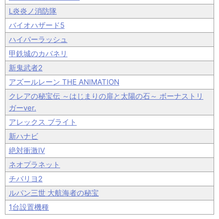
L炎炎ノ消防隊
バイオハザード5
ハイパーラッシュ
甲鉄城のカバネリ
新鬼武者2
アズールレーン THE ANIMATION
クレアの秘宝伝 ～はじまりの扉と太陽の石～ ボーナストリ
ガーver.
アレックス ブライト
新ハナビ
絶対衝激IV
ネオプラネット
チバリヨ2
ルパン三世 大航海者の秘宝
1台設置機種