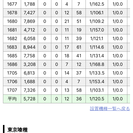
1677
1,788
0
0
4
7
1/162.5
1/0.0
1
1678
7,427
0
0
12
58
1/106.1
1/0.0
1
1680
7,869
0
0
21
51
1/109.2
1/0.0
1
1681
4,712
0
0
11
19
1/157.0
1/0.0
1
1682
6,058
0
0
11
39
1/121.1
1/0.0
1
1683
8,944
0
0
17
61
1/114.6
1/0.0
1
1685
7,758
0
0
18
41
1/131.4
1/0.0
1
1686
3,208
0
0
7
12
1/168.8
1/0.0
1
1705
6,813
0
0
14
37
1/133.5
1/0.0
1
1706
1,688
0
0
4
7
1/153.4
1/0.0
1
1707
7,326
0
0
13
58
1/103.1
1/0.0
1
平均
5,728
0
0
12
36
1/120.5
1/0.0
1
設置機種一覧へ戻る
東京喰種