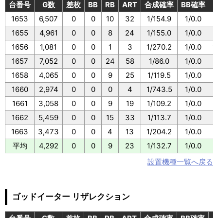
台番号
G数
差枚
BB
RB
ART
合成確率
BB確率
1653
6,507
0
0
10
32
1/154.9
1/0.0
1
1655
4,961
0
0
8
24
1/155.0
1/0.0
1
1656
1,081
0
0
1
3
1/270.2
1/0.0
1
1657
7,052
0
0
24
58
1/86.0
1/0.0
1
1658
4,065
0
0
9
25
1/119.5
1/0.0
1
1660
2,974
0
0
0
4
1/743.5
1/0.0
1661
3,058
0
0
9
19
1/109.2
1/0.0
1
1662
5,459
0
0
15
33
1/113.7
1/0.0
1
1663
3,473
0
0
4
13
1/204.2
1/0.0
1
平均
4,292
0
0
9
23
1/132.7
1/0.0
1
設置機種一覧へ戻る
ゴッドイーター リザレクション