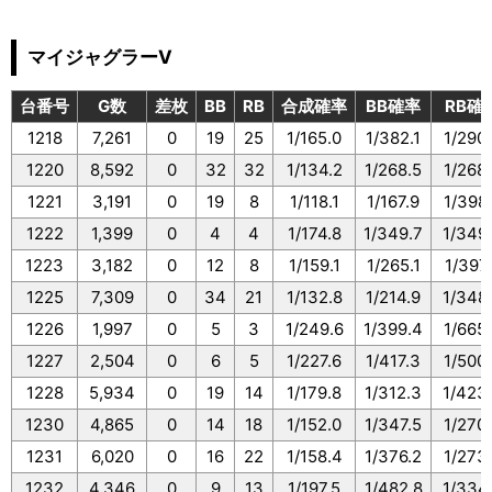
マイジャグラーV
台番号
G数
差枚
BB
RB
合成確率
BB確率
RB確
1218
7,261
0
19
25
1/165.0
1/382.1
1/290
1220
8,592
0
32
32
1/134.2
1/268.5
1/268
1221
3,191
0
19
8
1/118.1
1/167.9
1/398
1222
1,399
0
4
4
1/174.8
1/349.7
1/349
1223
3,182
0
12
8
1/159.1
1/265.1
1/397
1225
7,309
0
34
21
1/132.8
1/214.9
1/348
1226
1,997
0
5
3
1/249.6
1/399.4
1/665
1227
2,504
0
6
5
1/227.6
1/417.3
1/500
1228
5,934
0
19
14
1/179.8
1/312.3
1/423
1230
4,865
0
14
18
1/152.0
1/347.5
1/270
1231
6,020
0
16
22
1/158.4
1/376.2
1/273
1232
4,346
0
9
13
1/197.5
1/482.8
1/334