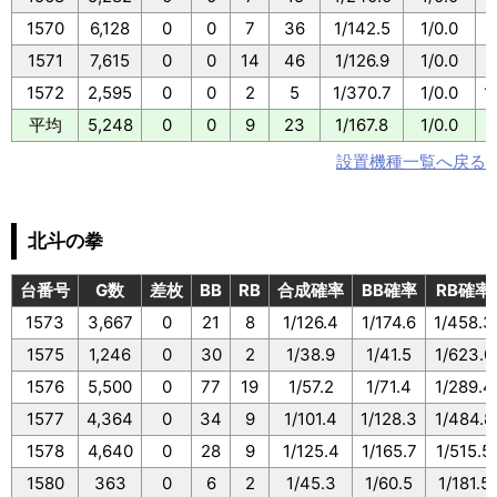
1570
6,128
0
0
7
36
1/142.5
1/0.0
1
1571
7,615
0
0
14
46
1/126.9
1/0.0
1
1572
2,595
0
0
2
5
1/370.7
1/0.0
1
平均
5,248
0
0
9
23
1/167.8
1/0.0
1
設置機種一覧へ戻る
北斗の拳
台番号
G数
差枚
BB
RB
合成確率
BB確率
RB確率
1573
3,667
0
21
8
1/126.4
1/174.6
1/458.3
1575
1,246
0
30
2
1/38.9
1/41.5
1/623.0
1576
5,500
0
77
19
1/57.2
1/71.4
1/289.4
1577
4,364
0
34
9
1/101.4
1/128.3
1/484.8
1578
4,640
0
28
9
1/125.4
1/165.7
1/515.5
1580
363
0
6
2
1/45.3
1/60.5
1/181.5