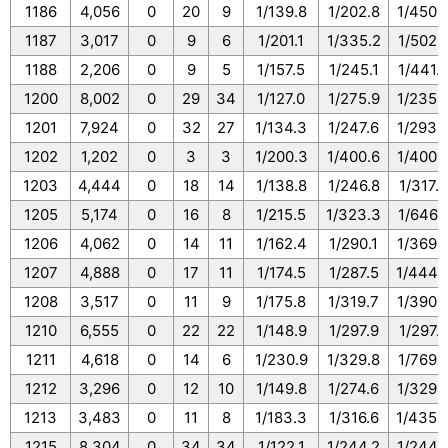
1186
4,056
0
20
9
1/139.8
1/202.8
1/450.
1187
3,017
0
9
6
1/201.1
1/335.2
1/502.
1188
2,206
0
9
5
1/157.5
1/245.1
1/441.
1200
8,002
0
29
34
1/127.0
1/275.9
1/235.
1201
7,924
0
32
27
1/134.3
1/247.6
1/293.
1202
1,202
0
3
3
1/200.3
1/400.6
1/400.
1203
4,444
0
18
14
1/138.8
1/246.8
1/317.
1205
5,174
0
16
8
1/215.5
1/323.3
1/646.
1206
4,062
0
14
11
1/162.4
1/290.1
1/369.
1207
4,888
0
17
11
1/174.5
1/287.5
1/444.
1208
3,517
0
11
9
1/175.8
1/319.7
1/390.
1210
6,555
0
22
22
1/148.9
1/297.9
1/297.
1211
4,618
0
14
6
1/230.9
1/329.8
1/769.
1212
3,296
0
12
10
1/149.8
1/274.6
1/329.
1213
3,483
0
11
8
1/183.3
1/316.6
1/435.
1215
8,304
0
34
34
1/122.1
1/244.2
1/244.