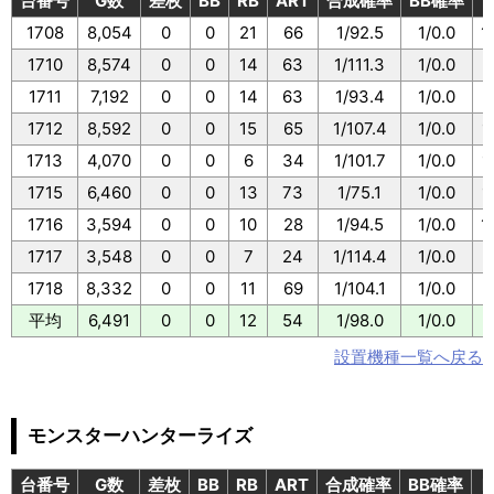
台番号
G数
差枚
BB
RB
ART
合成確率
BB確率
1708
8,054
0
0
21
66
1/92.5
1/0.0
1
1710
8,574
0
0
14
63
1/111.3
1/0.0
1
1711
7,192
0
0
14
63
1/93.4
1/0.0
1
1712
8,592
0
0
15
65
1/107.4
1/0.0
1
1713
4,070
0
0
6
34
1/101.7
1/0.0
1
1715
6,460
0
0
13
73
1/75.1
1/0.0
1
1716
3,594
0
0
10
28
1/94.5
1/0.0
1
1717
3,548
0
0
7
24
1/114.4
1/0.0
1
1718
8,332
0
0
11
69
1/104.1
1/0.0
1
平均
6,491
0
0
12
54
1/98.0
1/0.0
1
設置機種一覧へ戻る
モンスターハンターライズ
台番号
G数
差枚
BB
RB
ART
合成確率
BB確率