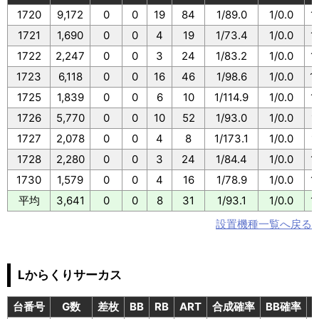
1720
9,172
0
0
19
84
1/89.0
1/0.0
1
1721
1,690
0
0
4
19
1/73.4
1/0.0
1
1722
2,247
0
0
3
24
1/83.2
1/0.0
1
1723
6,118
0
0
16
46
1/98.6
1/0.0
1
1725
1,839
0
0
6
10
1/114.9
1/0.0
1
1726
5,770
0
0
10
52
1/93.0
1/0.0
1
1727
2,078
0
0
4
8
1/173.1
1/0.0
1
1728
2,280
0
0
3
24
1/84.4
1/0.0
1
1730
1,579
0
0
4
16
1/78.9
1/0.0
1
平均
3,641
0
0
8
31
1/93.1
1/0.0
1
設置機種一覧へ戻る
Lからくりサーカス
台番号
G数
差枚
BB
RB
ART
合成確率
BB確率