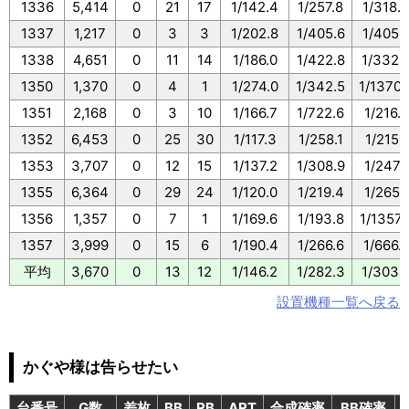
1336
5,414
0
21
17
1/142.4
1/257.8
1/318.
1337
1,217
0
3
3
1/202.8
1/405.6
1/405.
1338
4,651
0
11
14
1/186.0
1/422.8
1/332.
1350
1,370
0
4
1
1/274.0
1/342.5
1/1370.
1351
2,168
0
3
10
1/166.7
1/722.6
1/216.8
1352
6,453
0
25
30
1/117.3
1/258.1
1/215.1
1353
3,707
0
12
15
1/137.2
1/308.9
1/247.1
1355
6,364
0
29
24
1/120.0
1/219.4
1/265.1
1356
1,357
0
7
1
1/169.6
1/193.8
1/1357.
1357
3,999
0
15
6
1/190.4
1/266.6
1/666.
平均
3,670
0
13
12
1/146.2
1/282.3
1/303.
設置機種一覧へ戻る
かぐや様は告らせたい
台番号
G数
差枚
BB
RB
ART
合成確率
BB確率