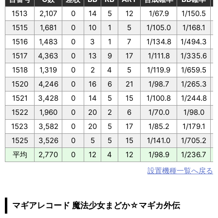
1513
2,107
0
14
5
12
1/67.9
1/150.5
1515
1,681
0
10
1
5
1/105.0
1/168.1
1516
1,483
0
3
1
7
1/134.8
1/494.3
1
1517
4,363
0
13
9
17
1/111.8
1/335.6
1518
1,319
0
2
4
5
1/119.9
1/659.5
1520
4,246
0
16
6
21
1/98.7
1/265.3
1521
3,428
0
14
5
15
1/100.8
1/244.8
1522
1,960
0
20
2
6
1/70.0
1/98.0
1523
3,582
0
20
5
17
1/85.2
1/179.1
1525
3,526
0
5
5
15
1/141.0
1/705.2
平均
2,770
0
12
4
12
1/98.9
1/236.7
設置機種一覧へ戻る
マギアレコード 魔法少女まどか☆マギカ外伝