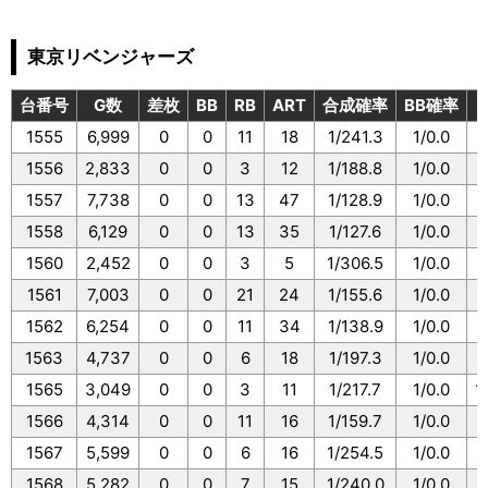
東京リベンジャーズ
台番号
G数
差枚
BB
RB
ART
合成確率
BB確率
1555
6,999
0
0
11
18
1/241.3
1/0.0
1
1556
2,833
0
0
3
12
1/188.8
1/0.0
1
1557
7,738
0
0
13
47
1/128.9
1/0.0
1
1558
6,129
0
0
13
35
1/127.6
1/0.0
1
1560
2,452
0
0
3
5
1/306.5
1/0.0
1
1561
7,003
0
0
21
24
1/155.6
1/0.0
1
1562
6,254
0
0
11
34
1/138.9
1/0.0
1
1563
4,737
0
0
6
18
1/197.3
1/0.0
1
1565
3,049
0
0
3
11
1/217.7
1/0.0
1
1566
4,314
0
0
11
16
1/159.7
1/0.0
1
1567
5,599
0
0
6
16
1/254.5
1/0.0
1
1568
5,282
0
0
7
15
1/240.0
1/0.0
1