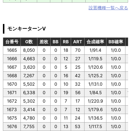
設置機種一覧へ戻る
モンキーターンV
台番号
G数
差枚
BB
RB
ART
合成確率
BB確率
1665
8,050
0
0
18
70
1/91.4
1/0.0
1
1666
4,663
0
0
12
27
1/119.5
1/0.0
1
1667
3,620
0
0
5
25
1/120.6
1/0.0
1
1668
7,267
0
0
16
42
1/125.2
1/0.0
1
1670
5,502
0
0
10
32
1/131.0
1/0.0
1
1671
6,338
0
0
19
56
1/84.5
1/0.0
1
1672
5,302
0
0
7
17
1/220.9
1/0.0
1
1673
3,414
0
0
7
12
1/179.6
1/0.0
1
1675
4,780
0
0
11
24
1/136.5
1/0.0
1
1676
7,755
0
0
13
53
1/117.5
1/0.0
1