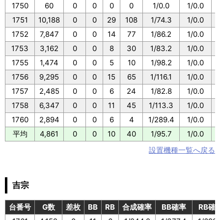
1750
60
0
0
0
0
1/0.0
1/0.0
1751
10,188
0
0
29
108
1/74.3
1/0.0
1
1752
7,847
0
0
14
77
1/86.2
1/0.0
1
1753
3,162
0
0
8
30
1/83.2
1/0.0
1
1755
1,474
0
0
5
10
1/98.2
1/0.0
1
1756
9,295
0
0
15
65
1/116.1
1/0.0
1
1757
2,485
0
0
6
24
1/82.8
1/0.0
1
1758
6,347
0
0
11
45
1/113.3
1/0.0
1
1760
2,894
0
0
6
4
1/289.4
1/0.0
1
平均
4,861
0
0
10
40
1/95.7
1/0.0
1
設置機種一覧へ戻る
吉宗
台番号
G数
差枚
BB
RB
合成確率
BB確率
RB確