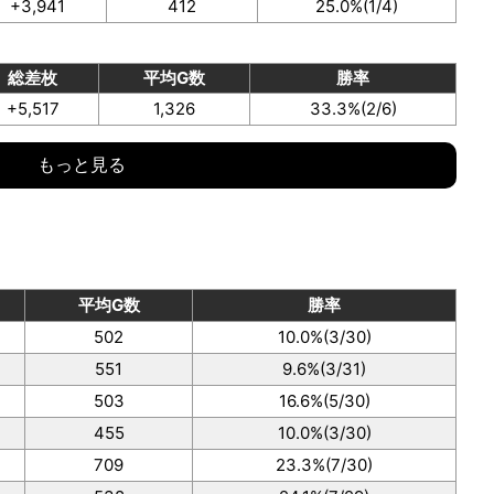
+3,941
412
25.0%
(1/4)
総差枚
平均G数
勝率
+5,517
1,326
33.3%
(2/6)
もっと見る
平均G数
勝率
502
10.0%(3/30)
551
9.6%(3/31)
503
16.6%(5/30)
455
10.0%(3/30)
709
23.3%(7/30)