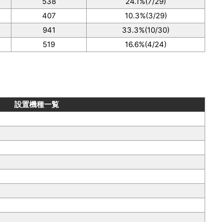
538
24.1%(7/29)
407
10.3%(3/29)
941
33.3%(10/30)
519
16.6%(4/24)
設置機種一覧