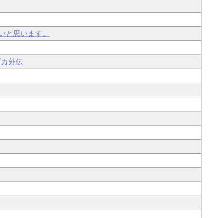
いと思います。
ギカ外伝