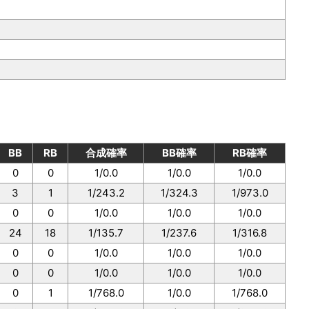
BB
RB
合成確率
BB確率
RB確率
0
0
1/0.0
1/0.0
1/0.0
3
1
1/243.2
1/324.3
1/973.0
0
0
1/0.0
1/0.0
1/0.0
24
18
1/135.7
1/237.6
1/316.8
0
0
1/0.0
1/0.0
1/0.0
0
0
1/0.0
1/0.0
1/0.0
0
1
1/768.0
1/0.0
1/768.0