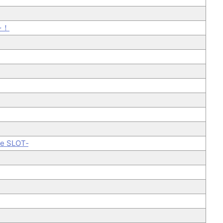
を！
SLOT‐