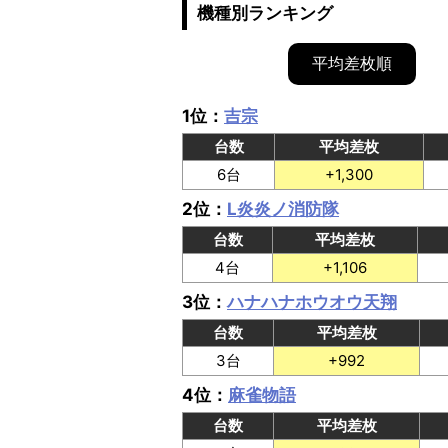
機種別ランキング
平均差枚順
1位：
吉宗
台数
平均差枚
6台
+1,300
2位：
L炎炎ノ消防隊
台数
平均差枚
4台
+1,106
3位：
ハナハナホウオウ天翔
台数
平均差枚
3台
+992
4位：
麻雀物語
台数
平均差枚