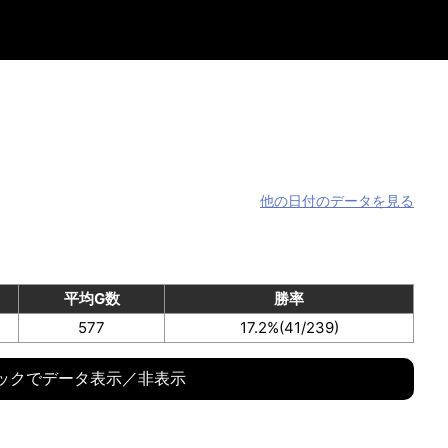
他の日付のデータを見る
平均G数
勝率
577
17.2%
(41/239)
ックでデータ表示／非表示