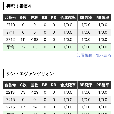
押忍！番長4
台番号
G数
差枚
BB
RB
合成確率
BB確率
RB確率
2710
0
0
0
0
1/0.0
1/0.0
1/0.0
2711
0
0
0
0
1/0.0
1/0.0
1/0.0
2712
111
-188
0
0
1/0.0
1/0.0
1/0.0
平均
37
-63
0
0
1/0.0
1/0.0
1/0.0
設置機種一覧へ戻る
シン・エヴァンゲリオン
台番号
G数
差枚
BB
RB
合成確率
BB確率
RB確率
2213
73
-129
0
0
1/0.0
1/0.0
1/0.0
2215
0
0
0
0
1/0.0
1/0.0
1/0.0
2216
67
-94
0
0
1/0.0
1/0.0
1/0.0