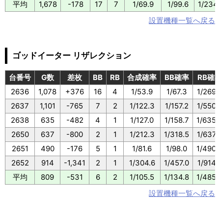
平均
1,678
-178
17
7
1/69.9
1/99.6
1/234
設置機種一覧へ戻る
ゴッドイーター リザレクション
台番号
G数
差枚
BB
RB
合成確率
BB確率
RB確
2636
1,078
+376
16
4
1/53.9
1/67.3
1/269.
2637
1,101
-765
7
2
1/122.3
1/157.2
1/550.
2638
635
-482
4
1
1/127.0
1/158.7
1/635.
2650
637
-800
2
1
1/212.3
1/318.5
1/637.
2651
490
-176
5
1
1/81.6
1/98.0
1/490.
2652
914
-1,341
2
1
1/304.6
1/457.0
1/914.
平均
809
-531
6
2
1/105.5
1/134.8
1/485.
設置機種一覧へ戻る