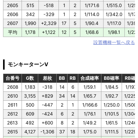
2605
515
-518
1
2
1/171.6
1/515.0
1/25
2606
342
-329
1
2
1/114.0
1/342.0
1/17
2607
1,990
+2,329
17
5
1/90.4
1/117.0
1/39
平均
1,178
+1,122
12
5
1/68.6
1/98.1
1/22
設置機種一覧へ戻る
モンキーターンV
台番号
G数
差枚
BB
RB
合成確率
BB確率
RB確
2608
1,183
-318
14
6
1/59.1
1/84.5
1/197.
2610
3,155
+829
34
14
1/65.7
1/92.7
1/225
2611
500
-447
2
1
1/166.6
1/250.0
1/500
2612
609
-424
6
2
1/76.1
1/101.5
1/304
2613
492
+600
8
2
1/49.2
1/61.5
1/246
2615
4,127
-1,306
37
18
1/75.0
1/111.5
1/229