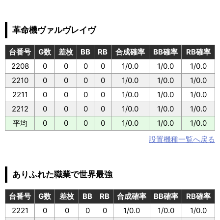
革命機ヴァルヴレイヴ
台番号
G数
差枚
BB
RB
合成確率
BB確率
RB確率
2208
0
0
0
0
1/0.0
1/0.0
1/0.0
2210
0
0
0
0
1/0.0
1/0.0
1/0.0
2211
0
0
0
0
1/0.0
1/0.0
1/0.0
2212
0
0
0
0
1/0.0
1/0.0
1/0.0
平均
0
0
0
0
1/0.0
1/0.0
1/0.0
設置機種一覧へ戻る
ありふれた職業で世界最強
台番号
G数
差枚
BB
RB
合成確率
BB確率
RB確率
2221
0
0
0
0
1/0.0
1/0.0
1/0.0