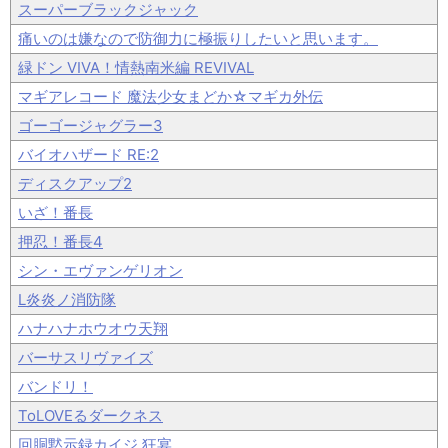
スーパーブラックジャック
痛いのは嫌なので防御力に極振りしたいと思います。
緑ドン VIVA！情熱南米編 REVIVAL
マギアレコード 魔法少女まどか☆マギカ外伝
ゴーゴージャグラー3
バイオハザード RE:2
ディスクアップ2
いざ！番長
押忍！番長4
シン・エヴァンゲリオン
L炎炎ノ消防隊
ハナハナホウオウ天翔
バーサスリヴァイズ
バンドリ！
ToLOVEるダークネス
回胴黙示録カイジ 狂宴