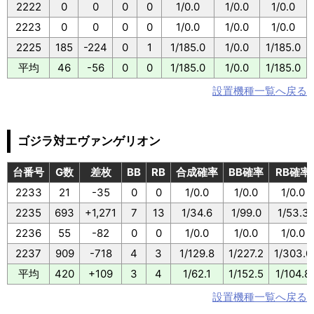
2222
0
0
0
0
1/0.0
1/0.0
1/0.0
2223
0
0
0
0
1/0.0
1/0.0
1/0.0
2225
185
-224
0
1
1/185.0
1/0.0
1/185.0
平均
46
-56
0
0
1/185.0
1/0.0
1/185.0
設置機種一覧へ戻る
ゴジラ対エヴァンゲリオン
台番号
G数
差枚
BB
RB
合成確率
BB確率
RB確率
2233
21
-35
0
0
1/0.0
1/0.0
1/0.0
2235
693
+1,271
7
13
1/34.6
1/99.0
1/53.3
2236
55
-82
0
0
1/0.0
1/0.0
1/0.0
2237
909
-718
4
3
1/129.8
1/227.2
1/303.0
平均
420
+109
3
4
1/62.1
1/152.5
1/104.8
設置機種一覧へ戻る