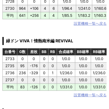
2728
0
0
0
0
1/0.0
1/0.0
1/0.0
2730
964
+106
4
6
1/96.4
1/241.0
1/160.6
平均
641
+256
4
4
1/85.5
1/183.2
1/160.3
設置機種一覧へ戻る
緑ドン VIVA！情熱南米編 REVIVAL
台番号
G数
差枚
BB
RB
合成確率
BB確率
RB確率
2733
0
0
0
0
1/0.0
1/0.0
1/0.0
2735
95
-176
0
0
1/0.0
1/0.0
1/0.0
2736
236
-329
0
1
1/236.0
1/0.0
1/236.0
2737
0
0
0
0
1/0.0
1/0.0
1/0.0
平均
83
-126
0
0
1/331.0
1/0.0
1/331.0
設置機種一覧へ戻る