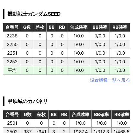
機動戦士ガンダムSEED
台番号
G数
差枚
BB
RB
合成確率
BB確率
RB確率
2238
0
0
0
0
1/0.0
1/0.0
1/0.0
2250
0
0
0
0
1/0.0
1/0.0
1/0.0
2251
0
0
0
0
1/0.0
1/0.0
1/0.0
2252
0
0
0
0
1/0.0
1/0.0
1/0.0
平均
0
0
0
0
1/0.0
1/0.0
1/0.0
設置機種一覧へ戻る
甲鉄城のカバネリ
台番号
G数
差枚
BB
RB
合成確率
BB確率
RB確率
2501
0
0
0
0
1/0.0
1/0.0
1/0.0
2502
937
-941
3
2
1/187.4
1/312.3
1/468.5