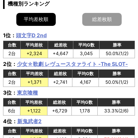
機種別ランキング
平均差枚順
総差枚順
1位：
頭文字D 2nd
台数
平均差枚
総差枚
平均G数
勝率
2台
+2,324
+4,647
3,045
50.0%
(1/2)
2位：
少女☆歌劇 レヴュースタァライト ‐The SLOT‐
台数
平均差枚
総差枚
平均G数
勝率
2台
+1,371
+2,741
4,167
50.0%
(1/2)
3位：
東京喰種
台数
平均差枚
総差枚
平均G数
勝率
6台
+1,122
+6,729
1,178
33.3%
(2/6)
4位：
新鬼武者2
台数
平均差枚
総差枚
平均G数
勝率