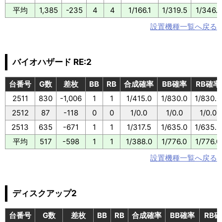
平均
1,385
-235
4
4
1/166.1
1/319.5
1/346.1
設置機種一覧へ戻る
バイオハザード RE:2
台番号
G数
差枚
BB
RB
合成確率
BB確率
RB確率
2511
830
-1,006
1
1
1/415.0
1/830.0
1/830.0
2512
87
-118
0
0
1/0.0
1/0.0
1/0.0
2513
635
-671
1
1
1/317.5
1/635.0
1/635.0
平均
517
-598
1
1
1/388.0
1/776.0
1/776.0
設置機種一覧へ戻る
ディスクアップ2
台番号
G数
差枚
BB
RB
合成確率
BB確率
RB