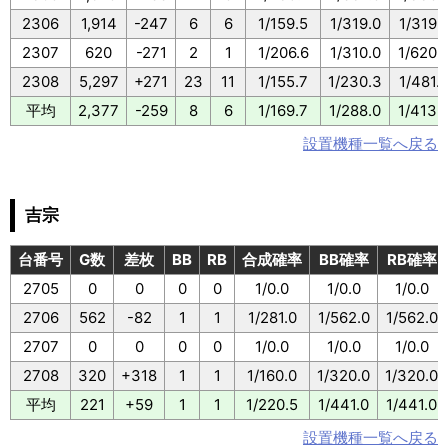
2306
1,914
-247
6
6
1/159.5
1/319.0
1/319.
2307
620
-271
2
1
1/206.6
1/310.0
1/620.
2308
5,297
+271
23
11
1/155.7
1/230.3
1/481.
平均
2,377
-259
8
6
1/169.7
1/288.0
1/413.
設置機種一覧へ戻る
吉宗
台番号
G数
差枚
BB
RB
合成確率
BB確率
RB確率
2705
0
0
0
0
1/0.0
1/0.0
1/0.0
2706
562
-82
1
1
1/281.0
1/562.0
1/562.0
2707
0
0
0
0
1/0.0
1/0.0
1/0.0
2708
320
+318
1
1
1/160.0
1/320.0
1/320.0
平均
221
+59
1
1
1/220.5
1/441.0
1/441.0
設置機種一覧へ戻る