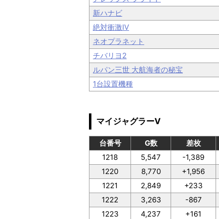
新ハナビ
絶対衝激IV
ネオプラネット
チバリヨ2
ルパン三世 大航海者の秘宝
1台設置機種
マイジャグラーV
台番号
G数
差枚
1218
5,547
-1,389
1220
8,770
+1,956
1221
2,849
+233
1222
3,263
-867
1223
4,237
+161