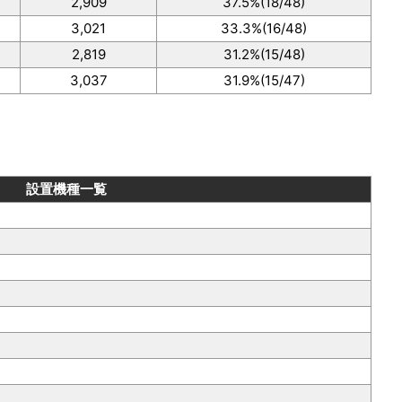
2,909
37.5%(18/48)
3,021
33.3%(16/48)
2,819
31.2%(15/48)
3,037
31.9%(15/47)
設置機種一覧