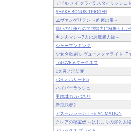
デビル メイ クライ5 スタイリッシュ
SHAKE BONUS TRIGGER
ヱヴァンゲリヲン ～約束の扉～
痛いのは嫌なので防御力に極振りした
キン肉マン～7人の悪魔超人編～
シャーマンキング
少女☆歌劇 レヴュースタァライト ‐The 
ToLOVEるダークネス
L炎炎ノ消防隊
バイオハザード5
ハイパーラッシュ
甲鉄城のカバネリ
新鬼武者2
アズールレーン THE ANIMATION
クレアの秘宝伝 ～はじまりの扉と太陽の
アレックス ブライト