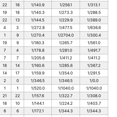
22
18
1/140.9
1/256.1
1/313.1
19
18
1/140.3
1/273.3
1/288.5
22
13
1/144.5
1/229.9
1/389.0
4
3
1/272.8
1/477.5
1/636.6
1
9
1/270.4
1/2704.0
1/300.4
19
9
1/180.3
1/265.7
1/561.0
7
4
1/178.8
1/281.0
1/491.7
7
7
1/205.6
1/411.2
1/411.2
18
14
1/160.6
1/285.6
1/367.2
14
17
1/159.9
1/354.0
1/291.5
2
0
1/346.5
1/346.5
1/0.0
1
1
1/520.0
1/1040.0
1/1040.0
21
22
1/157.6
1/322.7
1/308.0
18
10
1/144.1
1/224.2
1/403.7
6
6
1/172.1
1/344.3
1/344.3