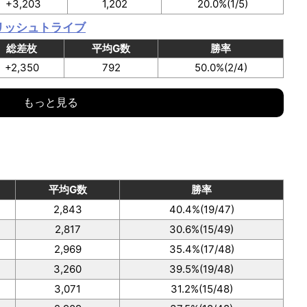
+3,203
1,202
20.0%
(1/5)
イリッシュトライブ
総差枚
平均G数
勝率
+2,350
792
50.0%
(2/4)
もっと見る
平均G数
勝率
2,843
40.4%(19/47)
2,817
30.6%(15/49)
2,969
35.4%(17/48)
3,260
39.5%(19/48)
3,071
31.2%(15/48)