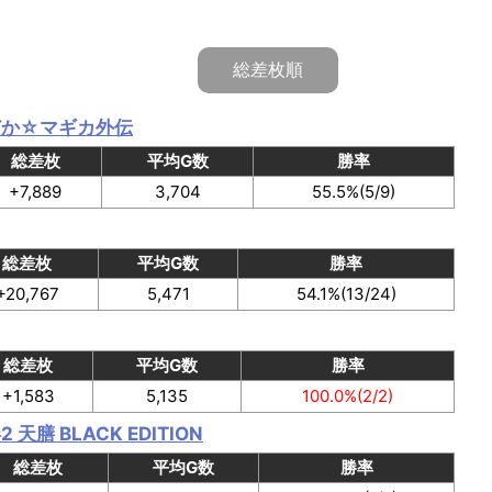
総差枚順
どか☆マギカ外伝
総差枚
平均G数
勝率
+7,889
3,704
55.5%
(5/9)
総差枚
平均G数
勝率
+20,767
5,471
54.1%
(13/24)
総差枚
平均G数
勝率
+1,583
5,135
100.0%
(2/2)
膳 BLACK EDITION
総差枚
平均G数
勝率