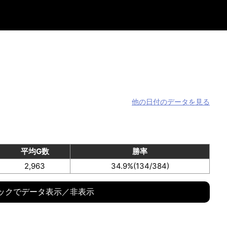
他の日付のデータを見る
平均G数
勝率
2,963
34.9%
(134/384)
ックでデータ表示／非表示