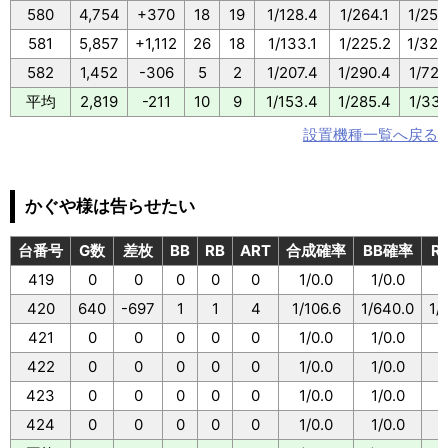
580
4,754
+370
18
19
1/128.4
1/264.1
1/250
581
5,857
+1,112
26
18
1/133.1
1/225.2
1/325
582
1,452
-306
5
2
1/207.4
1/290.4
1/726
平均
2,819
-211
10
9
1/153.4
1/285.4
1/331
設置機種一覧へ戻る
かぐや様は告らせたい
台番号
G数
差枚
BB
RB
ART
合成確率
BB確率
R
419
0
0
0
0
0
1/0.0
1/0.0
1
420
640
-697
1
1
4
1/106.6
1/640.0
1/
421
0
0
0
0
0
1/0.0
1/0.0
1
422
0
0
0
0
0
1/0.0
1/0.0
1
423
0
0
0
0
0
1/0.0
1/0.0
1
424
0
0
0
0
0
1/0.0
1/0.0
1