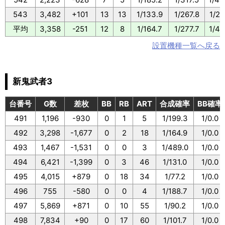
543
3,482
+101
13
13
1/133.9
1/267.8
1/26
平均
3,358
-251
12
8
1/164.7
1/277.7
1/40
設置機種一覧へ戻る
新鬼武者3
台番号
G数
差枚
BB
RB
ART
合成確率
BB確率
491
1,196
-930
0
1
5
1/199.3
1/0.0
492
3,298
-1,677
0
2
18
1/164.9
1/0.0
493
1,467
-1,531
0
0
3
1/489.0
1/0.0
494
6,421
-1,399
0
3
46
1/131.0
1/0.0
495
4,015
+879
0
18
34
1/77.2
1/0.0
496
755
-580
0
0
4
1/188.7
1/0.0
497
5,869
+871
0
10
55
1/90.2
1/0.0
498
7,834
+90
0
17
60
1/101.7
1/0.0