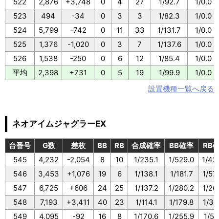
522
2,876
+3,748
0
4
27
1/92.7
1/0.0
523
494
-34
0
3
3
1/82.3
1/0.0
524
5,799
-742
0
11
33
1/131.7
1/0.0
525
1,376
-1,020
0
3
7
1/137.6
1/0.0
526
1,538
-250
0
6
12
1/85.4
1/0.0
平均
2,398
+731
0
5
19
1/99.9
1/0.0
設置機種一覧へ戻る
ネオアイムジャグラーEX
台番号
G数
差枚
BB
RB
合成確率
BB確率
RB
545
4,232
-2,054
8
10
1/235.1
1/529.0
1/42
546
3,453
+1,076
19
6
1/138.1
1/181.7
1/57
547
6,725
+606
24
25
1/137.2
1/280.2
1/26
548
7,193
+3,411
40
23
1/114.1
1/179.8
1/31
549
4,095
-92
16
8
1/170.6
1/255.9
1/51