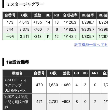
ミスタージャグラー
台番号
G数
差枚
BB
RB
合成確率
BB確率
RB確
473
4,043
+135
14
18
1/126.3
1/288.7
1/224.
544
2,378
-760
7
6
1/182.9
1/339.7
1/396.
平均
3,211
-313
11
12
1/142.6
1/305.7
1/267.
設置機種一覧へ戻る
1台設置機種
台番号
G数
差枚
BB
RB
ART
合成
機種名
A‐SLOT+ ディ
470
1,630
-460
4
3
0
1/2
スクアップ
ULTRAREMIX
戦国乙女4 戦乱
471
2,781
-608
8
0
7
1/1
に閃く炯眼の軍
師