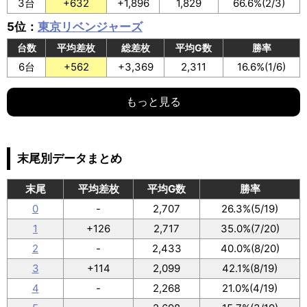
3台
+632
+1,896
1,829
66.6%
(2/3)
5位：
東京リベンジャーズ
台数
平均差枚
総差枚
平均G数
勝率
6台
+562
+3,369
2,311
16.6%
(1/6)
もっと見る
末尾別データまとめ
末尾
平均差枚
平均G数
勝率
0
-
2,707
26.3%(5/19)
1
+126
2,717
35.0%(7/20)
2
-
2,433
40.0%(8/20)
3
+114
2,099
42.1%(8/19)
4
-
2,268
21.0%(4/19)