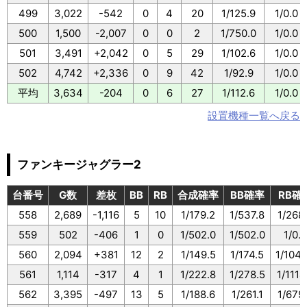
499
3,022
-542
0
4
20
1/125.9
1/0.0
500
1,500
-2,007
0
0
2
1/750.0
1/0.0
501
3,491
+2,042
0
5
29
1/102.6
1/0.0
502
4,742
+2,336
0
9
42
1/92.9
1/0.0
平均
3,634
-204
0
6
27
1/112.6
1/0.0
設置機種一覧へ戻る
ファンキージャグラー2
台番号
G数
差枚
BB
RB
合成確率
BB確率
RB確
558
2,689
-1,116
5
10
1/179.2
1/537.8
1/268
559
502
-406
1
0
1/502.0
1/502.0
1/0.0
560
2,094
+381
12
2
1/149.5
1/174.5
1/1047
561
1,114
-317
4
1
1/222.8
1/278.5
1/1114
562
3,395
-497
13
5
1/188.6
1/261.1
1/679