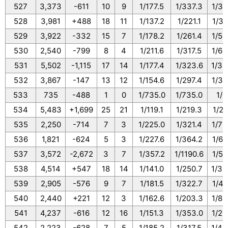
527
3,373
-611
10
9
1/177.5
1/337.3
1/37
528
3,981
+488
18
11
1/137.2
1/221.1
1/36
529
3,922
-332
15
7
1/178.2
1/261.4
1/56
530
2,540
-799
8
4
1/211.6
1/317.5
1/63
531
5,502
-1,115
17
14
1/177.4
1/323.6
1/39
532
3,867
-147
13
12
1/154.6
1/297.4
1/32
533
735
-488
1
0
1/735.0
1/735.0
1/0
534
5,483
+1,699
25
21
1/119.1
1/219.3
1/26
535
2,250
-714
7
3
1/225.0
1/321.4
1/75
536
1,821
-624
5
3
1/227.6
1/364.2
1/60
537
3,572
-2,672
3
7
1/357.2
1/1190.6
1/51
538
4,514
+547
18
14
1/141.0
1/250.7
1/32
539
2,905
-576
9
7
1/181.5
1/322.7
1/41
540
2,440
+221
12
3
1/162.6
1/203.3
1/81
541
4,237
-616
12
16
1/151.3
1/353.0
1/26
542
2,223
-628
7
5
1/185.2
1/317.5
1/44