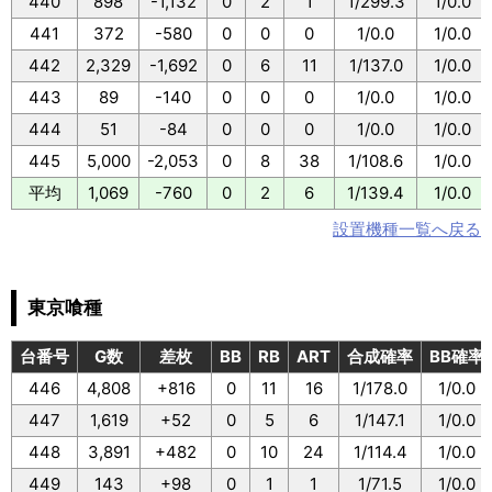
440
898
-1,132
0
2
1
1/299.3
1/0.0
441
372
-580
0
0
0
1/0.0
1/0.0
442
2,329
-1,692
0
6
11
1/137.0
1/0.0
443
89
-140
0
0
0
1/0.0
1/0.0
444
51
-84
0
0
0
1/0.0
1/0.0
445
5,000
-2,053
0
8
38
1/108.6
1/0.0
平均
1,069
-760
0
2
6
1/139.4
1/0.0
設置機種一覧へ戻る
東京喰種
台番号
G数
差枚
BB
RB
ART
合成確率
BB確率
446
4,808
+816
0
11
16
1/178.0
1/0.0
447
1,619
+52
0
5
6
1/147.1
1/0.0
448
3,891
+482
0
10
24
1/114.4
1/0.0
449
143
+98
0
1
1
1/71.5
1/0.0