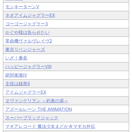
モンキーターンV
ネオアイムジャグラーEX
ゴーゴージャグラー3
かぐや様は告らせたい
革命機ヴァルヴレイヴ2
東京リベンジャーズ
いざ！番長
ハッピージャグラーVⅢ
絶対衝激IV
主役は銭形5
アイムジャグラーEX
ヱヴァンゲリヲン ～約束の扉～
アズールレーン THE ANIMATION
スーパーブラックジャック
マギアレコード 魔法少女まどか☆マギカ外伝