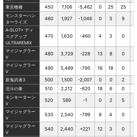
450
7,106
-5,462
0
25
25
1
東京喰種
モンスターハン
460
1,927
-1,046
0
3
9
1
ターライズ
A‐SLOT+ ディ
470
1,630
-460
4
3
0
1
スクアップ
ULTRAREMIX
マイジャグラー
480
3,729
-228
13
8
0
1
V
マイジャグラー
490
5,489
-795
16
18
0
1
V
500
1,500
-2,007
0
0
2
1
新鬼武者3
510
2,212
-620
18
6
0
北斗の拳
モンキーターン
520
589
-1
0
2
5
V
マイジャグラー
530
2,540
-799
8
4
0
1
V
マイジャグラー
540
2,440
+221
12
3
0
1
V