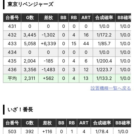
東京リベンジャーズ
台番号
G数
差枚
BB
RB
ART
合成確率
BB確率
431
0
0
0
0
0
1/0.0
1/0.0
432
3,445
-1,302
0
4
16
1/172.2
1/0.0
433
5,058
+6,339
0
15
44
1/85.7
1/0.0
434
0
0
0
0
0
1/0.0
1/0.0
435
2,004
-185
0
4
6
1/200.4
1/0.0
436
3,356
-1,483
0
3
12
1/223.7
1/0.0
平均
2,311
+562
0
4
13
1/133.2
1/0.0
設置機種一覧へ戻る
いざ！番長
台番号
G数
差枚
BB
RB
ART
合成確率
BB確率
503
392
+116
0
1
4
1/78.4
1/0.0