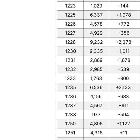
1223
1,029
-144
1225
6,337
+1,978
1226
4,578
+772
1227
4,929
+356
1228
9,232
+2,378
1230
9,335
-1,011
1231
2,889
-1,878
1232
2,985
-539
1233
1,763
-800
1235
6,536
+2,133
1236
1,156
-683
1237
4,567
+911
1238
977
-594
1250
4,806
-1,122
1251
4,316
+11