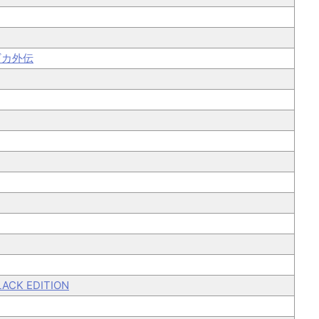
ギカ外伝
K EDITION