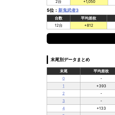
2台
+1,050
5位：
新鬼武者3
台数
平均差枚
12台
+812
末尾別データまとめ
末尾
平均差枚
0
-
1
+393
2
-
3
-
4
+133