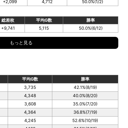
+2,099
4,712
50.0%
(1/2)
総差枚
平均G数
勝率
+9,741
5,115
50.0%
(6/12)
もっと見る
平均G数
勝率
3,735
42.1%(8/19)
4,348
40.0%(8/20)
3,608
35.0%(7/20)
4,364
36.8%(7/19)
4,245
52.6%(10/19)