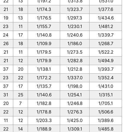
22
13
1/197.2
1/313.8
1/531.0
21
18
1/174.3
1/323.7
1/377.6
19
13
1/176.5
1/297.3
1/434.6
23
11
1/155.7
1/230.1
1/481.2
24
17
1/140.8
1/240.6
1/339.7
26
18
1/109.9
1/186.0
1/268.7
21
11
1/179.5
1/273.5
1/522.2
21
12
1/179.9
1/282.8
1/494.9
37
20
1/138.1
1/212.8
1/393.7
23
22
1/172.2
1/337.0
1/352.4
37
17
1/135.7
1/198.0
1/431.0
31
25
1/140.6
1/254.1
1/315.1
20
7
1/182.8
1/246.8
1/705.1
22
12
1/178.8
1/276.3
1/506.6
11
12
1/203.3
1/425.0
1/389.6
22
14
1/188.9
1/309.1
1/485.8