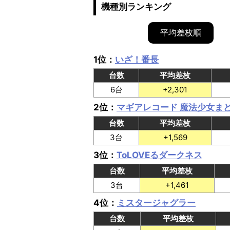
機種別ランキング
平均差枚順
1位：
いざ！番長
台数
平均差枚
6台
+2,301
2位：
マギアレコード 魔法少女ま
台数
平均差枚
3台
+1,569
3位：
ToLOVEるダークネス
台数
平均差枚
3台
+1,461
4位：
ミスタージャグラー
台数
平均差枚