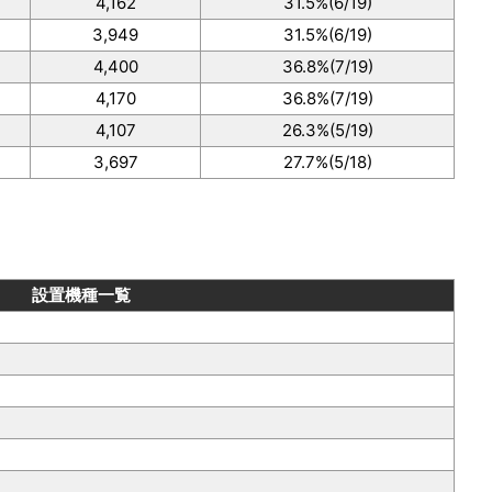
4,162
31.5%(6/19)
3,949
31.5%(6/19)
4,400
36.8%(7/19)
4,170
36.8%(7/19)
4,107
26.3%(5/19)
3,697
27.7%(5/18)
設置機種一覧