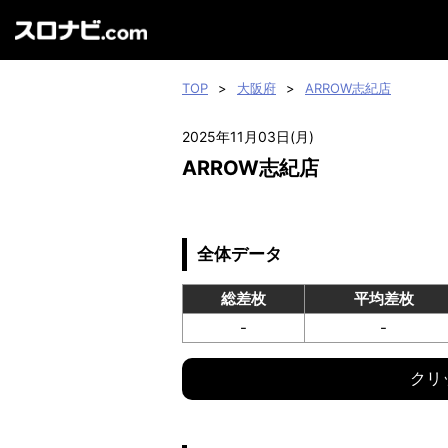
TOP
>
大阪府
>
ARROW志紀店
2025年11月03日(月)
ARROW志紀店
全体データ
総差枚
平均差枚
-
-
クリ