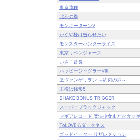
東京喰種
北斗の拳
モンキーターンV
かぐや様は告らせたい
モンスターハンターライズ
東京リベンジャーズ
いざ！番長
ハッピージャグラーVⅢ
ヱヴァンゲリヲン ～約束の扉～
主役は銭形5
SHAKE BONUS TRIGGER
スーパーブラックジャック
マギアレコード 魔法少女まどか☆マ
ToLOVEるダークネス
ゴッドイーター リザレクション