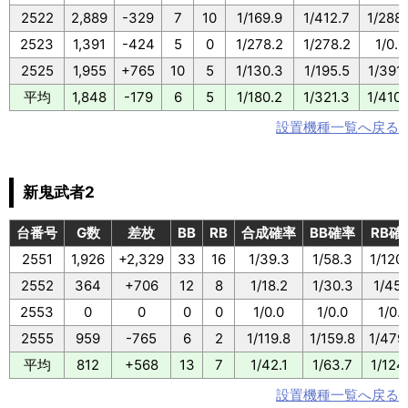
2522
2,889
-329
7
10
1/169.9
1/412.7
1/288.
2523
1,391
-424
5
0
1/278.2
1/278.2
1/0.0
2525
1,955
+765
10
5
1/130.3
1/195.5
1/391.
平均
1,848
-179
6
5
1/180.2
1/321.3
1/410.
設置機種一覧へ戻る
新鬼武者2
台番号
G数
差枚
BB
RB
合成確率
BB確率
RB確
2551
1,926
+2,329
33
16
1/39.3
1/58.3
1/120
2552
364
+706
12
8
1/18.2
1/30.3
1/45.
2553
0
0
0
0
1/0.0
1/0.0
1/0.
2555
959
-765
6
2
1/119.8
1/159.8
1/479
平均
812
+568
13
7
1/42.1
1/63.7
1/124
設置機種一覧へ戻る