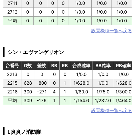
2711
0
0
0
0
1/0.0
1/0.0
1/0.0
2712
0
0
0
0
1/0.0
1/0.0
1/0.0
平均
0
0
0
0
1/0.0
1/0.0
1/0.0
設置機種一覧へ戻る
シン・エヴァンゲリオン
台番号
G数
差枚
BB
RB
合成確率
BB確率
RB確率
2213
0
0
0
0
1/0.0
1/0.0
1/0.0
2215
628
-800
0
1
1/628.0
1/0.0
1/628.0
2216
300
+271
4
1
1/60.0
1/75.0
1/300.0
平均
309
-176
1
1
1/154.6
1/232.0
1/464.0
設置機種一覧へ戻る
L炎炎ノ消防隊