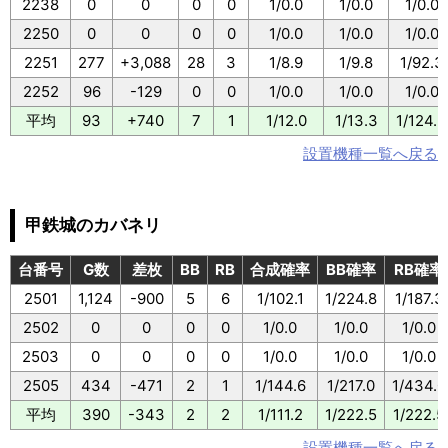
2238
0
0
0
0
1/0.0
1/0.0
1/0.0
2250
0
0
0
0
1/0.0
1/0.0
1/0.0
2251
277
+3,088
28
3
1/8.9
1/9.8
1/92.3
2252
96
-129
0
0
1/0.0
1/0.0
1/0.0
平均
93
+740
7
1
1/12.0
1/13.3
1/124.3
設置機種一覧へ戻る
甲鉄城のカバネリ
台番号
G数
差枚
BB
RB
合成確率
BB確率
RB確率
2501
1,124
-900
5
6
1/102.1
1/224.8
1/187.3
2502
0
0
0
0
1/0.0
1/0.0
1/0.0
2503
0
0
0
0
1/0.0
1/0.0
1/0.0
2505
434
-471
2
1
1/144.6
1/217.0
1/434.0
平均
390
-343
2
2
1/111.2
1/222.5
1/222.5
設置機種一覧へ戻る