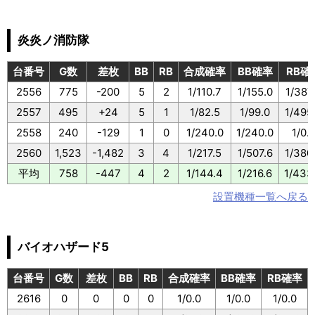
炎炎ノ消防隊
台番号
G数
差枚
BB
RB
合成確率
BB確率
RB確
2556
775
-200
5
2
1/110.7
1/155.0
1/387
2557
495
+24
5
1
1/82.5
1/99.0
1/495
2558
240
-129
1
0
1/240.0
1/240.0
1/0.
2560
1,523
-1,482
3
4
1/217.5
1/507.6
1/380
平均
758
-447
4
2
1/144.4
1/216.6
1/433
設置機種一覧へ戻る
バイオハザード5
台番号
G数
差枚
BB
RB
合成確率
BB確率
RB確率
2616
0
0
0
0
1/0.0
1/0.0
1/0.0