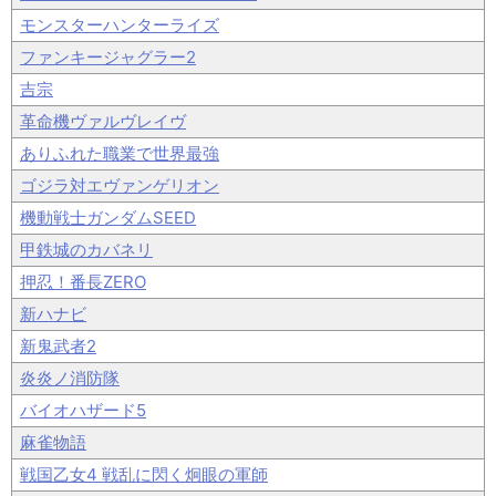
モンスターハンターライズ
ファンキージャグラー2
吉宗
革命機ヴァルヴレイヴ
ありふれた職業で世界最強
ゴジラ対エヴァンゲリオン
機動戦士ガンダムSEED
甲鉄城のカバネリ
押忍！番長ZERO
新ハナビ
新鬼武者2
炎炎ノ消防隊
バイオハザード5
麻雀物語
戦国乙女4 戦乱に閃く炯眼の軍師