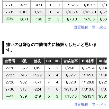
2633
472
-471
3
0
1/157.3
1/157.3
1/0.
2635
1,305
-1,535
3
4
1/186.4
1/435.0
1/326
平均
1,671
-166
21
3
1/70.3
1/78.6
1/668
設置機種一覧へ戻る
痛いのは嫌なので防御力に極振りしたいと思いま
す。
台番号
G数
差枚
BB
RB
合成確率
BB確率
RB確
2726
1,877
-1,853
5
2
1/268.1
1/375.4
1/938
2727
745
+529
5
4
1/82.7
1/149.0
1/186
2728
902
+671
7
4
1/82.0
1/128.8
1/225
2730
313
-224
1
0
1/313.0
1/313.0
1/0.0
平均
959
-219
5
3
1/137.0
1/213.1
1/383
設置機種一覧へ戻る