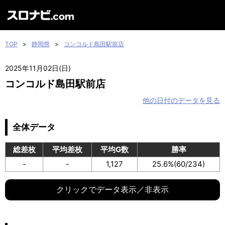
TOP
>
静岡県
>
コンコルド島田駅前店
2025年11月02日(日)
コンコルド島田駅前店
他の日付のデータを見る
全体データ
総差枚
平均差枚
平均G数
勝率
-
-
1,127
25.6%
(60/234)
クリックでデータ表示／非表示