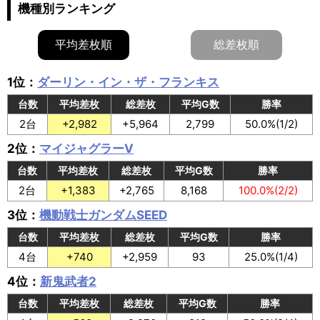
機種別ランキング
平均差枚順
総差枚順
1位：
ダーリン・イン・ザ・フランキス
台数
平均差枚
総差枚
平均G数
勝率
2台
+2,982
+5,964
2,799
50.0%
(1/2)
2位：
マイジャグラーV
台数
平均差枚
総差枚
平均G数
勝率
2台
+1,383
+2,765
8,168
100.0%
(2/2)
3位：
機動戦士ガンダムSEED
台数
平均差枚
総差枚
平均G数
勝率
4台
+740
+2,959
93
25.0%
(1/4)
4位：
新鬼武者2
台数
平均差枚
総差枚
平均G数
勝率