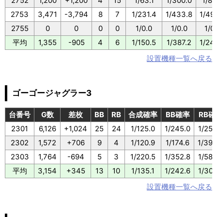
2752
1,200
+1,200
4
15
1/63.1
1/300.0
1/80
2753
3,471
-3,794
8
7
1/231.4
1/433.8
1/49
2755
0
0
0
0
1/0.0
1/0.0
1/0
平均
1,355
-905
4
6
1/150.5
1/387.2
1/24
設置機種一覧へ戻る
ゴーゴージャグラー3
台番号
G数
差枚
BB
RB
合成確率
BB確率
RB確
2301
6,126
+1,024
25
24
1/125.0
1/245.0
1/255
2302
1,572
+706
9
4
1/120.9
1/174.6
1/393
2303
1,764
-694
5
3
1/220.5
1/352.8
1/588
平均
3,154
+345
13
10
1/135.1
1/242.6
1/305
設置機種一覧へ戻る