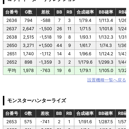
台番号
G数
差枚
BB
RB
合成確率
BB確率
RB
2636
794
-588
7
3
1/79.4
1/113.4
1/264
2637
2,647
-1,500
26
11
1/71.5
1/101.8
1/240
2638
2,515
-1,518
19
8
1/93.1
1/132.3
1/314
2650
3,271
+1,500
44
9
1/61.7
1/74.3
1/36
2651
1,740
-1,112
14
4
1/96.6
1/124.2
1/43
2652
898
-1,359
3
2
1/179.6
1/299.3
1/44
平均
1,978
-763
19
6
1/79.1
1/105.0
1/320
設置機種一覧へ戻る
モンスターハンターライズ
台番号
G数
差枚
BB
RB
合成確率
BB確率
RB確
2653
575
-741
2
1
1/191.6
1/287.5
1/575