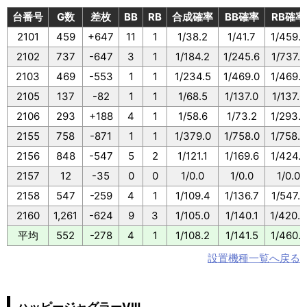
台番号
G数
差枚
BB
RB
合成確率
BB確率
RB確率
2101
459
+647
11
1
1/38.2
1/41.7
1/459.0
2102
737
-647
3
1
1/184.2
1/245.6
1/737.0
2103
469
-553
1
1
1/234.5
1/469.0
1/469.0
2105
137
-82
1
1
1/68.5
1/137.0
1/137.0
2106
293
+188
4
1
1/58.6
1/73.2
1/293.0
2155
758
-871
1
1
1/379.0
1/758.0
1/758.0
2156
848
-547
5
2
1/121.1
1/169.6
1/424.0
2157
12
-35
0
0
1/0.0
1/0.0
1/0.0
2158
547
-259
4
1
1/109.4
1/136.7
1/547.0
2160
1,261
-624
9
3
1/105.0
1/140.1
1/420.3
平均
552
-278
4
1
1/108.2
1/141.5
1/460.0
設置機種一覧へ戻る