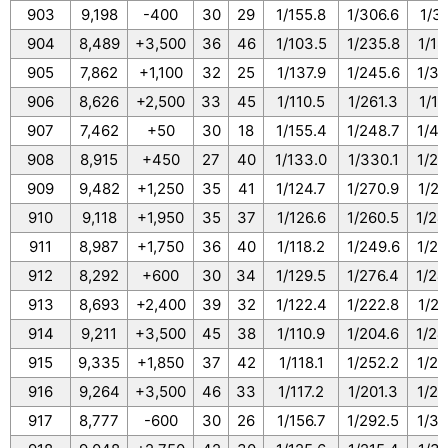
903
9,198
-400
30
29
1/155.8
1/306.6
1/31
904
8,489
+3,500
36
46
1/103.5
1/235.8
1/18
905
7,862
+1,100
32
25
1/137.9
1/245.6
1/31
906
8,626
+2,500
33
45
1/110.5
1/261.3
1/19
907
7,462
+50
30
18
1/155.4
1/248.7
1/41
908
8,915
+450
27
40
1/133.0
1/330.1
1/22
909
9,482
+1,250
35
41
1/124.7
1/270.9
1/23
910
9,118
+1,950
35
37
1/126.6
1/260.5
1/24
911
8,987
+1,750
36
40
1/118.2
1/249.6
1/22
912
8,292
+600
30
34
1/129.5
1/276.4
1/24
913
8,693
+2,400
39
32
1/122.4
1/222.8
1/27
914
9,211
+3,500
45
38
1/110.9
1/204.6
1/24
915
9,335
+1,850
37
42
1/118.1
1/252.2
1/22
916
9,264
+3,500
46
33
1/117.2
1/201.3
1/28
917
8,777
-600
30
26
1/156.7
1/292.5
1/33