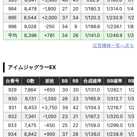
994
8,478
-1,800
27
20
1/180.3
1/314.0
1/42
995
8,544
+2,000
37
34
1/120.3
1/230.9
1/25
996
8,028
-250
34
9
1/186.6
1/236.1
1/89
平均
8,396
+761
34
26
1/141.0
1/246.9
1/32
設置機種一覧へ戻る
アイムジャグラーEX
台番号
G数
差枚
BB
RB
合成確率
BB確率
RB
929
7,864
+650
30
30
1/131.0
1/262.1
1/26
930
8,131
-1,350
26
23
1/165.9
1/312.7
1/35
931
8,453
+3,750
39
42
1/104.3
1/216.7
1/20
932
7,361
-1,050
23
21
1/167.2
1/320.0
1/35
933
7,475
-450
25
22
1/159.0
1/299.0
1/33
934
8,842
+900
37
28
1/136.0
1/238.9
1/31