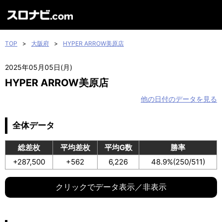
TOP
>
大阪府
>
HYPER ARROW美原店
2025年05月05日(月)
HYPER ARROW美原店
他の日付のデータを見る
全体データ
総差枚
平均差枚
平均G数
勝率
+287,500
+562
6,226
48.9%
(250/511)
クリックでデータ表示／非表示