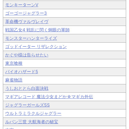
モンキーターンV
ゴーゴージャグラー3
革命機ヴァルヴレイヴ
戦国乙女4 戦乱に閃く炯眼の軍師
モンスターハンターライズ
ゴッドイーター リザレクション
かぐや様は告らせたい
東京喰種
バイオハザード5
麻雀物語
うしおととら白面決戦
マギアレコード 魔法少女まどか☆マギカ外伝
ジャグラーガールズSS
ウルトラミラクルジャグラー
ルパン三世 大航海者の秘宝