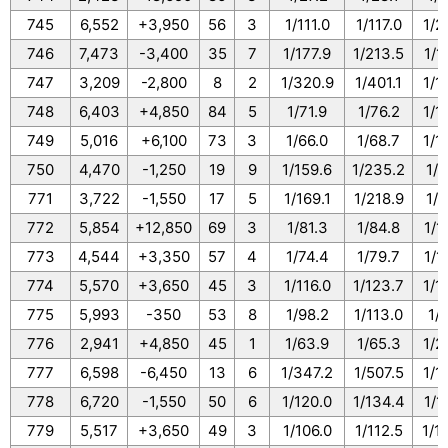
745
6,552
+3,950
56
3
1/111.0
1/117.0
1/2
746
7,473
-3,400
35
7
1/177.9
1/213.5
1/1
747
3,209
-2,800
8
2
1/320.9
1/401.1
1/1
748
6,403
+4,850
84
5
1/71.9
1/76.2
1/1
749
5,016
+6,100
73
3
1/66.0
1/68.7
1/1
750
4,470
-1,250
19
9
1/159.6
1/235.2
1/
771
3,722
-1,550
17
5
1/169.1
1/218.9
1/
772
5,854
+12,850
69
3
1/81.3
1/84.8
1/1
773
4,544
+3,350
57
4
1/74.4
1/79.7
1/1
774
5,570
+3,650
45
3
1/116.0
1/123.7
1/1
775
5,993
-350
53
8
1/98.2
1/113.0
1/
776
2,941
+4,850
45
1
1/63.9
1/65.3
1/2
777
6,598
-6,450
13
6
1/347.2
1/507.5
1/1
778
6,720
-1,550
50
6
1/120.0
1/134.4
1/1
779
5,517
+3,650
49
3
1/106.0
1/112.5
1/1