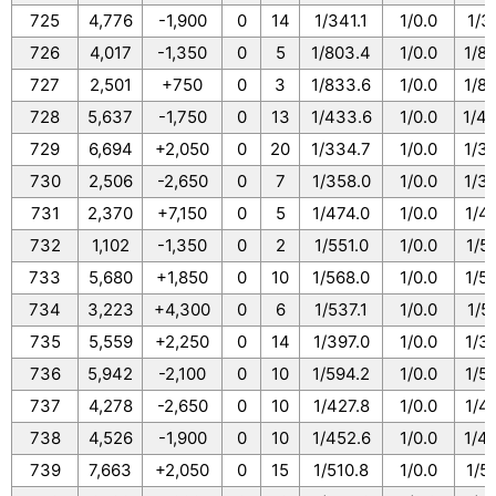
725
4,776
-1,900
0
14
1/341.1
1/0.0
1/3
726
4,017
-1,350
0
5
1/803.4
1/0.0
1/8
727
2,501
+750
0
3
1/833.6
1/0.0
1/8
728
5,637
-1,750
0
13
1/433.6
1/0.0
1/4
729
6,694
+2,050
0
20
1/334.7
1/0.0
1/3
730
2,506
-2,650
0
7
1/358.0
1/0.0
1/3
731
2,370
+7,150
0
5
1/474.0
1/0.0
1/4
732
1,102
-1,350
0
2
1/551.0
1/0.0
1/5
733
5,680
+1,850
0
10
1/568.0
1/0.0
1/5
734
3,223
+4,300
0
6
1/537.1
1/0.0
1/5
735
5,559
+2,250
0
14
1/397.0
1/0.0
1/3
736
5,942
-2,100
0
10
1/594.2
1/0.0
1/5
737
4,278
-2,650
0
10
1/427.8
1/0.0
1/4
738
4,526
-1,900
0
10
1/452.6
1/0.0
1/4
739
7,663
+2,050
0
15
1/510.8
1/0.0
1/5