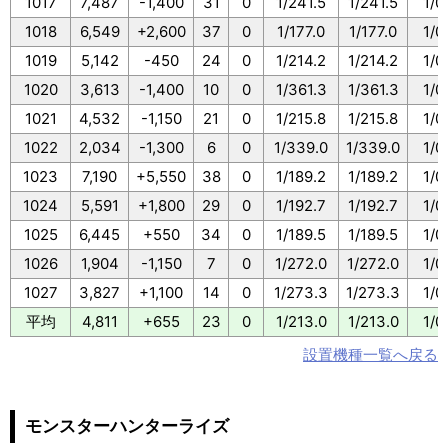
1017
7,487
-1,400
31
0
1/241.5
1/241.5
1/0
1018
6,549
+2,600
37
0
1/177.0
1/177.0
1/0
1019
5,142
-450
24
0
1/214.2
1/214.2
1/0
1020
3,613
-1,400
10
0
1/361.3
1/361.3
1/0
1021
4,532
-1,150
21
0
1/215.8
1/215.8
1/0
1022
2,034
-1,300
6
0
1/339.0
1/339.0
1/0
1023
7,190
+5,550
38
0
1/189.2
1/189.2
1/0
1024
5,591
+1,800
29
0
1/192.7
1/192.7
1/0
1025
6,445
+550
34
0
1/189.5
1/189.5
1/0
1026
1,904
-1,150
7
0
1/272.0
1/272.0
1/0
1027
3,827
+1,100
14
0
1/273.3
1/273.3
1/0
平均
4,811
+655
23
0
1/213.0
1/213.0
1/0
設置機種一覧へ戻る
モンスターハンターライズ