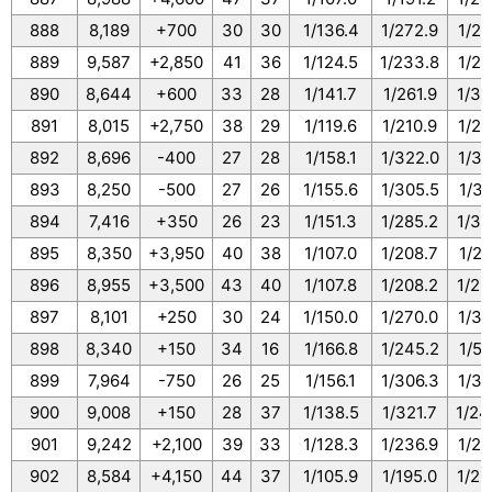
888
8,189
+700
30
30
1/136.4
1/272.9
1/27
889
9,587
+2,850
41
36
1/124.5
1/233.8
1/26
890
8,644
+600
33
28
1/141.7
1/261.9
1/30
891
8,015
+2,750
38
29
1/119.6
1/210.9
1/27
892
8,696
-400
27
28
1/158.1
1/322.0
1/31
893
8,250
-500
27
26
1/155.6
1/305.5
1/31
894
7,416
+350
26
23
1/151.3
1/285.2
1/32
895
8,350
+3,950
40
38
1/107.0
1/208.7
1/21
896
8,955
+3,500
43
40
1/107.8
1/208.2
1/22
897
8,101
+250
30
24
1/150.0
1/270.0
1/33
898
8,340
+150
34
16
1/166.8
1/245.2
1/52
899
7,964
-750
26
25
1/156.1
1/306.3
1/31
900
9,008
+150
28
37
1/138.5
1/321.7
1/24
901
9,242
+2,100
39
33
1/128.3
1/236.9
1/28
902
8,584
+4,150
44
37
1/105.9
1/195.0
1/23