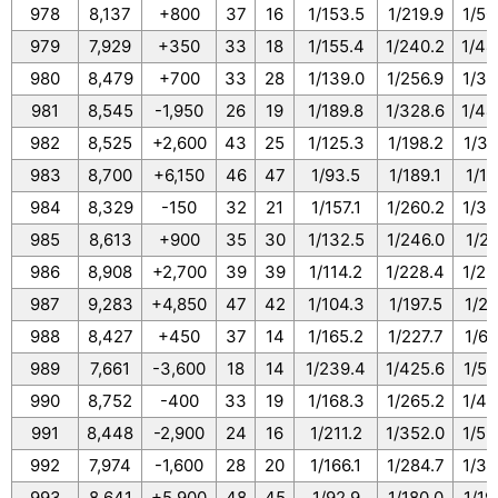
978
8,137
+800
37
16
1/153.5
1/219.9
1/50
979
7,929
+350
33
18
1/155.4
1/240.2
1/44
980
8,479
+700
33
28
1/139.0
1/256.9
1/30
981
8,545
-1,950
26
19
1/189.8
1/328.6
1/44
982
8,525
+2,600
43
25
1/125.3
1/198.2
1/34
983
8,700
+6,150
46
47
1/93.5
1/189.1
1/18
984
8,329
-150
32
21
1/157.1
1/260.2
1/39
985
8,613
+900
35
30
1/132.5
1/246.0
1/28
986
8,908
+2,700
39
39
1/114.2
1/228.4
1/22
987
9,283
+4,850
47
42
1/104.3
1/197.5
1/22
988
8,427
+450
37
14
1/165.2
1/227.7
1/60
989
7,661
-3,600
18
14
1/239.4
1/425.6
1/54
990
8,752
-400
33
19
1/168.3
1/265.2
1/46
991
8,448
-2,900
24
16
1/211.2
1/352.0
1/52
992
7,974
-1,600
28
20
1/166.1
1/284.7
1/39
993
8,641
+5,900
48
45
1/92.9
1/180.0
1/19