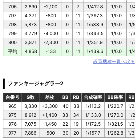
796
2,890
-2,100
0
7
1/412.8
1/0.0
1/4
797
4,371
-800
0
11
1/397.3
1/0.0
1/3
798
5,873
-800
0
11
1/533.9
1/0.0
1/5
799
3,779
-4,000
0
11
1/343.5
1/0.0
1/3
800
3,871
-2,300
0
11
1/351.9
1/0.0
1/3
平均
4,858
-133
0
11
1/439.6
1/0.0
1/4
設置機種一覧へ戻る
ファンキージャグラー2
台番号
G数
差枚
BB
RB
合成確率
BB確率
RB
965
8,830
+3,300
40
38
1/113.2
1/220.7
1/23
975
8,912
+1,400
33
34
1/133.0
1/270.0
1/26
976
7,075
-1,450
22
19
1/172.5
1/321.5
1/37
977
7,886
-500
30
20
1/157.7
1/262.8
1/39